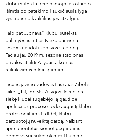
klubui suteikta pereinamojo laikotarpio 
išimtis po patekimo į aukščiausią lygą 
vyr. trenerio kvalifikacijos atžvilgiu.

Taip pat „Jonava“ klubui suteikta 
galimybė išimties tvarka dar vieną 
sezoną naudoti Jonavos stadioną. 
Tačiau jau 2019 m. sezone stadionas 
privalės atitikti A lygai taikomus 
reikalavimus pilna apimtimi.

Licencijavimo vadovas Laurynas Zibolis 
sakė: „Tai, jog visi A lygos licencijos 
siekę klubai sugebėjo ją gauti be 
apeliacijos proceso rodo augantį klubų 
profesionalumą ir didelį klubų 
darbuotojų nuveiktą darbą. Kalbant 
apie prioritetus šiemet pagrindinis 
dėmesys yra nukreipiamas į jaunimo 