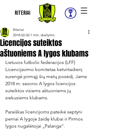
Riteriai
Riteriai
2018-02-02
1 min. skaitymo
Licencijos suteiktos
aštuoniems A lygos klubams
Lietuvos futbolo federacijos (LFF) 
Licencijavimo komitetas ketvirtadienį 
surengė pirmąjį šių metų posėdį. Jame 
2018 m. sezono A lygos licencijos 
suteiktos visiems aštuoniems jų 
siekusiems klubams.

Paraiškas licencijoms pateikė septyni 
pernai A lygoje žaidę klubai ir Pirmos 
lygos nugalėtojai „Palanga“.
