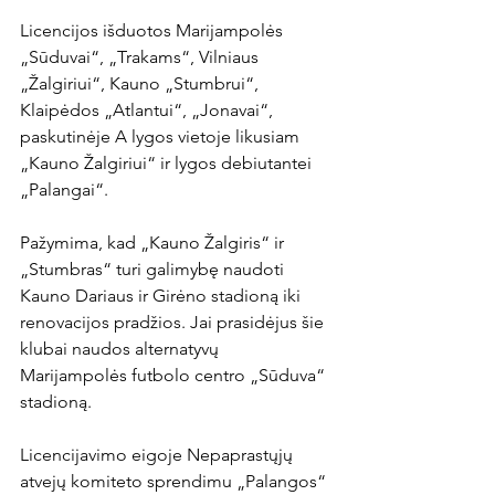
Licencijos išduotos Marijampolės 
„Sūduvai“, „Trakams“, Vilniaus 
„Žalgiriui“, Kauno „Stumbrui“, 
Klaipėdos „Atlantui“, „Jonavai“, 
paskutinėje A lygos vietoje likusiam 
„Kauno Žalgiriui“ ir lygos debiutantei 
„Palangai“.

Pažymima, kad „Kauno Žalgiris“ ir 
„Stumbras“ turi galimybę naudoti 
Kauno Dariaus ir Girėno stadioną iki 
renovacijos pradžios. Jai prasidėjus šie 
klubai naudos alternatyvų 
Marijampolės futbolo centro „Sūduva“ 
stadioną.

Licencijavimo eigoje Nepaprastųjų 
atvejų komiteto sprendimu „Palangos“ 