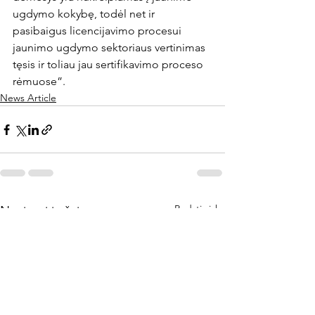
ugdymo kokybę, todėl net ir 
pasibaigus licencijavimo procesui 
jaunimo ugdymo sektoriaus vertinimas 
tęsis ir toliau jau sertifikavimo proceso 
rėmuose”.
News Article
Rodyti viską
Naujausi įrašai