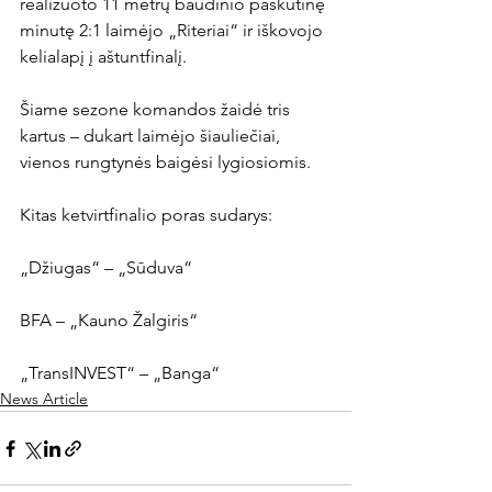
realizuoto 11 metrų baudinio paskutinę 
minutę 2:1 laimėjo „Riteriai“ ir iškovojo 
kelialapį į aštuntfinalį.

Šiame sezone komandos žaidė tris 
kartus – dukart laimėjo šiauliečiai, 
vienos rungtynės baigėsi lygiosiomis.

Kitas ketvirtfinalio poras sudarys:

„Džiugas“ – „Sūduva“

BFA – „Kauno Žalgiris“

„TransINVEST“ – „Banga“
News Article