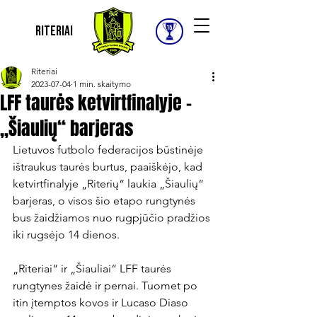
Riteriai
Riteriai
2023-07-04
1 min. skaitymo
LFF taurės ketvirtfinalyje –
„Šiaulių“ barjeras
Lietuvos futbolo federacijos būstinėje 
ištraukus taurės burtus, paaiškėjo, kad 
ketvirtfinalyje „Riterių“ laukia „Šiaulių“ 
barjeras, o visos šio etapo rungtynės 
bus žaidžiamos nuo rugpjūčio pradžios 
iki rugsėjo 14 dienos.

„Riteriai“ ir „Šiauliai“ LFF taurės 
rungtynes žaidė ir pernai. Tuomet po 
itin įtemptos kovos ir Lucaso Diaso 