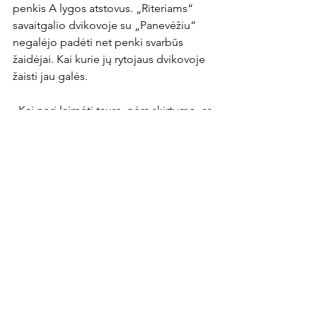
penkis A lygos atstovus. „Riteriams“ 
savaitgalio dvikovoje su „Panevėžiu“ 
negalėjo padėti net penki svarbūs 
žaidėjai. Kai kurie jų rytojaus dvikovoje 
žaisti jau galės.

„Kai nori laimėti taurę, nėra skirtumo, ar 
su „Banga“ susitiksi aštuntfinalyje, ar 
finale. Viskas mūsų rankose“, - apie 
startą turnyre komentavo laikinasis 
„Riterių“ vyriausiasis treneris Vaidas 
Sabaliauskas.
News Article