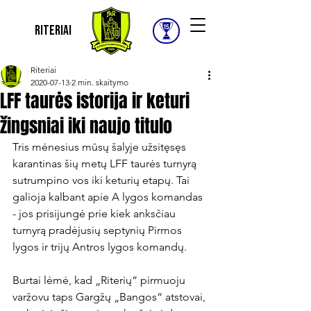
Riteriai
Riteriai
2020-07-13
2 min. skaitymo
LFF taurės istorija ir keturi
žingsniai iki naujo titulo
Tris mėnesius mūsų šalyje užsitęsęs 
karantinas šių metų LFF taurės turnyrą 
sutrumpino vos iki keturių etapų. Tai 
galioja kalbant apie A lygos komandas 
- jos prisijungė prie kiek anksčiau 
turnyrą pradėjusių septynių Pirmos 
lygos ir trijų Antros lygos komandų.

Burtai lėmė, kad „Riterių“ pirmuoju 
varžovu taps Gargžų „Bangos“ atstovai, 