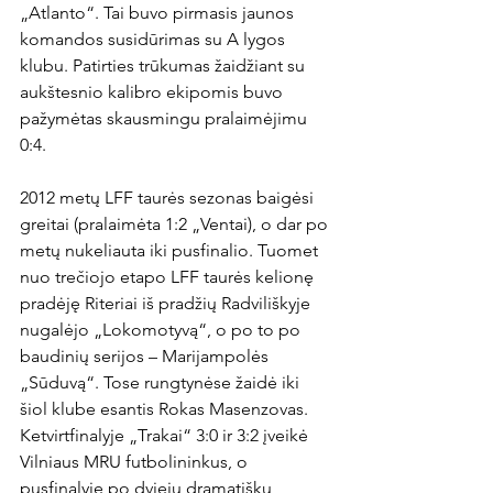
„Atlanto“. Tai buvo pirmasis jaunos 
komandos susidūrimas su A lygos 
klubu. Patirties trūkumas žaidžiant su 
aukštesnio kalibro ekipomis buvo 
pažymėtas skausmingu pralaimėjimu 
0:4.

2012 metų LFF taurės sezonas baigėsi 
greitai (pralaimėta 1:2 „Ventai), o dar po 
metų nukeliauta iki pusfinalio. Tuomet 
nuo trečiojo etapo LFF taurės kelionę 
pradėję Riteriai iš pradžių Radviliškyje 
nugalėjo „Lokomotyvą“, o po to po 
baudinių serijos – Marijampolės 
„Sūduvą“. Tose rungtynėse žaidė iki 
šiol klube esantis Rokas Masenzovas. 
Ketvirtfinalyje „Trakai“ 3:0 ir 3:2 įveikė 
Vilniaus MRU futbolininkus, o 
pusfinalyje po dviejų dramatiškų 