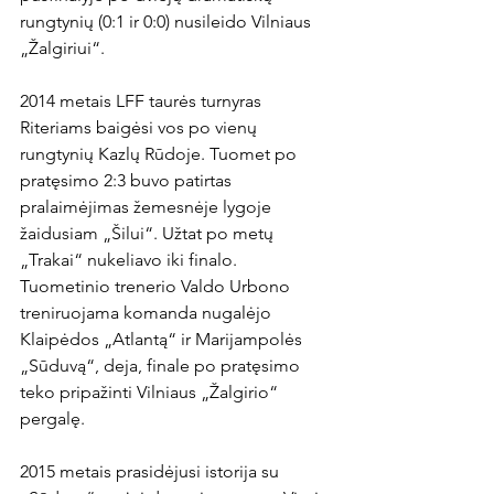
rungtynių (0:1 ir 0:0) nusileido Vilniaus 
„Žalgiriui“.

2014 metais LFF taurės turnyras 
Riteriams baigėsi vos po vienų 
rungtynių Kazlų Rūdoje. Tuomet po 
pratęsimo 2:3 buvo patirtas 
pralaimėjimas žemesnėje lygoje 
žaidusiam „Šilui“. Užtat po metų 
„Trakai“ nukeliavo iki finalo. 
Tuometinio trenerio Valdo Urbono 
treniruojama komanda nugalėjo 
Klaipėdos „Atlantą“ ir Marijampolės 
„Sūduvą“, deja, finale po pratęsimo 
teko pripažinti Vilniaus „Žalgirio“ 
pergalę.

2015 metais prasidėjusi istorija su 