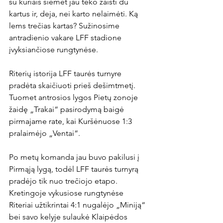
su kuriais šiemet jau teko žaisti du 
kartus ir, deja, nei karto nelaimėti. Ką 
lems trečias kartas? Sužinosime 
antradienio vakare LFF stadione 
įvyksiančiose rungtynėse.

Riterių istorija LFF taurės turnyre 
pradėta skaičiuoti prieš dešimtmetį. 
Tuomet antrosios lygos Pietų zonoje 
žaidę „Trakai“ pasirodymą baigė 
pirmajame rate, kai Kuršėnuose 1:3 
pralaimėjo „Ventai“.

Po metų komanda jau buvo pakilusi į 
Pirmąją lygą, todėl LFF taurės turnyrą 
pradėjo tik nuo trečiojo etapo. 
Kretingoje vykusiose rungtynėse 
Riteriai užtikrintai 4:1 nugalėjo „Miniją“ 
bei savo kelyje sulaukė Klaipėdos 