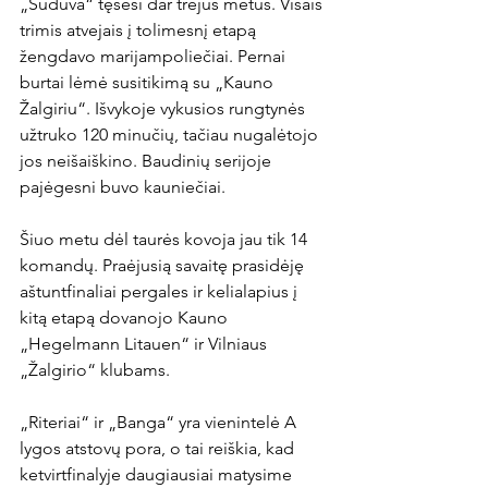
„Sūduva“ tęsėsi dar trejus metus. Visais 
trimis atvejais į tolimesnį etapą 
žengdavo marijampoliečiai. Pernai 
burtai lėmė susitikimą su „Kauno 
Žalgiriu“. Išvykoje vykusios rungtynės 
užtruko 120 minučių, tačiau nugalėtojo 
jos neišaiškino. Baudinių serijoje 
pajėgesni buvo kauniečiai.

Šiuo metu dėl taurės kovoja jau tik 14 
komandų. Praėjusią savaitę prasidėję 
aštuntfinaliai pergales ir kelialapius į 
kitą etapą dovanojo Kauno 
„Hegelmann Litauen“ ir Vilniaus 
„Žalgirio“ klubams.

„Riteriai“ ir „Banga“ yra vienintelė A 
lygos atstovų pora, o tai reiškia, kad 
ketvirtfinalyje daugiausiai matysime 