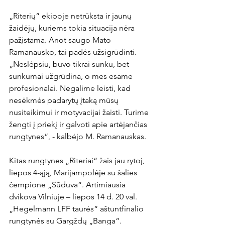
„Riterių“ ekipoje netrūksta ir jaunų 
žaidėjų, kuriems tokia situacija nėra 
pažįstama. Anot saugo Mato 
Ramanausko, tai padės užsigrūdinti. 
„Neslėpsiu, buvo tikrai sunku, bet 
sunkumai užgrūdina, o mes esame 
profesionalai. Negalime leisti, kad 
nesėkmės padarytų įtaką mūsų 
nusiteikimui ir motyvacijai žaisti. Turime 
žengti į priekį ir galvoti apie artėjančias 
rungtynes“, - kalbėjo M. Ramanauskas. 

Kitas rungtynes „Riteriai“ žais jau rytoj, 
liepos 4-ąją, Marijampolėje su šalies 
čempione „Sūduva“. Artimiausia 
dvikova Vilniuje – liepos 14 d. 20 val. 
„Hegelmann LFF taurės“ aštuntfinalio 