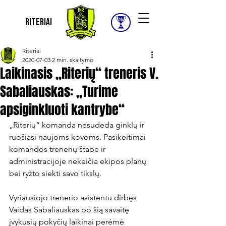
Riteriai
Riteriai
2020-07-03
2 min. skaitymo
Laikinasis „Riterių“ treneris V.
Sabaliauskas: „Turime
apsiginkluoti kantrybe“
„Riterių“ komanda nesudeda ginklų ir 
ruošiasi naujoms kovoms. Pasikeitimai 
komandos trenerių štabe ir 
administracijoje nekeičia ekipos planų 
bei ryžto siekti savo tikslų.

Vyriausiojo trenerio asistentu dirbęs 
Vaidas Sabaliauskas po šią savaitę 
įvykusių pokyčių laikinai perėmė 