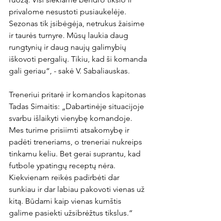
privalome nesustoti pusiaukelėje. 
Sezonas tik įsibėgėja, netrukus žaisime 
ir taurės turnyre. Mūsų laukia daug 
rungtynių ir daug naujų galimybių 
iškovoti pergalių. Tikiu, kad ši komanda 
gali geriau“, - sakė V. Sabaliauskas.

Treneriui pritarė ir komandos kapitonas 
Tadas Simaitis: „Dabartinėje situacijoje 
svarbu išlaikyti vienybę komandoje. 
Mes turime prisiimti atsakomybę ir 
padėti treneriams, o treneriai nukreips 
tinkamu keliu. Bet gerai suprantu, kad 
futbole ypatingų receptų nėra. 
Kiekvienam reikės padirbėti dar 
sunkiau ir dar labiau pakovoti vienas už 
kitą. Būdami kaip vienas kumštis 
galime pasiekti užsibrėžtus tikslus.“
