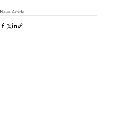
News Article
Rodyti viską
Naujausi įrašai