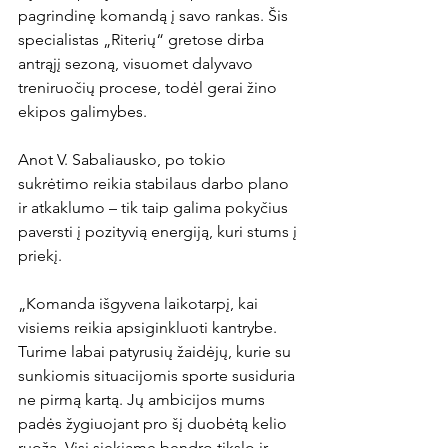
pagrindinę komandą į savo rankas. Šis 
specialistas „Riterių“ gretose dirba 
antrąjį sezoną, visuomet dalyvavo 
treniruočių procese, todėl gerai žino 
ekipos galimybes.

Anot V. Sabaliausko, po tokio 
sukrėtimo reikia stabilaus darbo plano 
ir atkaklumo – tik taip galima pokyčius 
paversti į pozityvią energiją, kuri stums į 
priekį.

„Komanda išgyvena laikotarpį, kai 
visiems reikia apsiginkluoti kantrybe. 
Turime labai patyrusių žaidėjų, kurie su 
sunkiomis situacijomis sporte susiduria 
ne pirmą kartą. Jų ambicijos mums 
padės žygiuojant pro šį duobėtą kelio 
ruožą. Visi siekiame bendro tikslo ir 