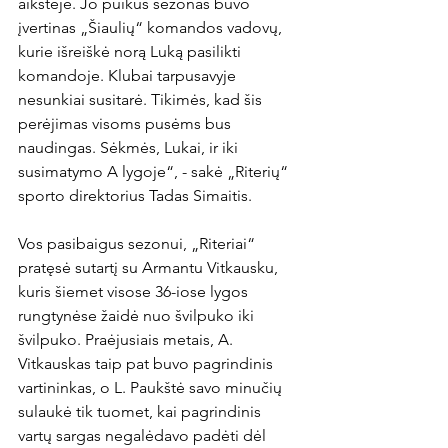
aikštėje. Jo puikus sezonas buvo 
įvertinas „Šiaulių“ komandos vadovų, 
kurie išreiškė norą Luką pasilikti 
komandoje. Klubai tarpusavyje 
nesunkiai susitarė. Tikimės, kad šis 
perėjimas visoms pusėms bus 
naudingas. Sėkmės, Lukai, ir iki 
susimatymo A lygoje“, - sakė „Riterių“ 
sporto direktorius Tadas Simaitis.

Vos pasibaigus sezonui, „Riteriai“ 
pratęsė sutartį su Armantu Vitkausku, 
kuris šiemet visose 36-iose lygos 
rungtynėse žaidė nuo švilpuko iki 
švilpuko. Praėjusiais metais, A. 
Vitkauskas taip pat buvo pagrindinis 
vartininkas, o L. Paukštė savo minučių 
sulaukė tik tuomet, kai pagrindinis 
vartų sargas negalėdavo padėti dėl 