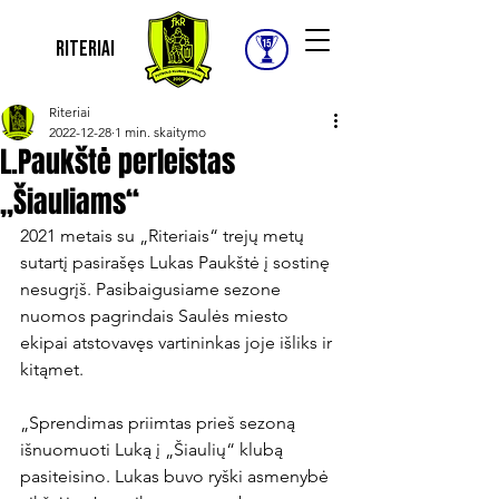
Riteriai
Riteriai
2022-12-28
1 min. skaitymo
L.Paukštė perleistas
„Šiauliams“
2021 metais su „Riteriais“ trejų metų 
sutartį pasirašęs Lukas Paukštė į sostinę 
nesugrįš. Pasibaigusiame sezone 
nuomos pagrindais Saulės miesto 
ekipai atstovavęs vartininkas joje išliks ir 
kitąmet.

„Sprendimas priimtas prieš sezoną 
išnuomuoti Luką į „Šiaulių“ klubą 
pasiteisino. Lukas buvo ryški asmenybė 