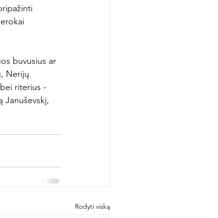
ripažinti 
erokai 
uos buvusius ar 
, Nerijų 
ei riterius - 
 Januševskį, 
Rodyti viską