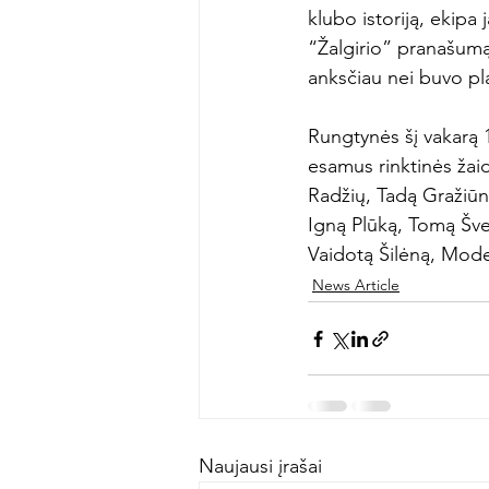
klubo istoriją, ekipa 
“Žalgirio” pranašumą
anksčiau nei buvo pl
Rungtynės šį vakarą 1
esamus rinktinės žai
Radžių, Tadą Gražiūną,
Igną Plūką, Tomą Šve
Vaidotą Šilėną, Mod
News Article
Naujausi įrašai