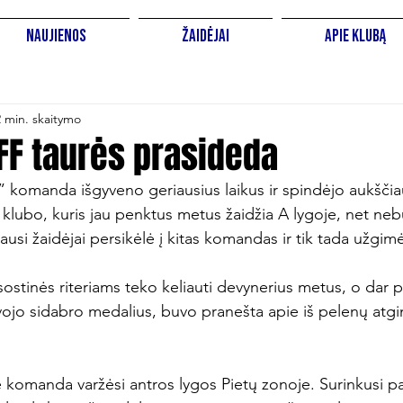
Naujienos
Žaidėjai
Apie Klubą
2 min. skaitymo
FF taurės prasideda
” komanda išgyveno geriausius laikus ir spindėjo aukščiau
 klubo, kuris jau penktus metus žaidžia A lygoje, net ne
ausi žaidėjai persikėlė į kitas komandas ir tik tada užgimė
sostinės riteriams teko keliauti devynerius metus, o dar po
ovojo sidabro medalius, buvo pranešta apie iš pelenų atgi
komanda varžėsi antros lygos Pietų zonoje. Surinkusi pat