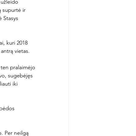
 užleido 
 supurtė ir 
ė Stasys 
i, kuri 2018 
ntrą vietas.

 ten pralaimėjo 
avo, sugebėjęs 
auti iki 
ipėdos 
. Per neilgą 