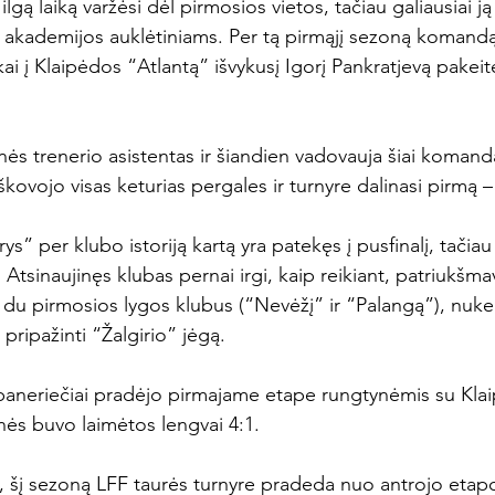
gą laiką varžėsi dėl pirmosios vietos, tačiau galiausiai ją
 akademijos auklėtiniams. Per tą pirmąjį sezoną komandą
ai į Klaipėdos “Atlantą” išvykusį Igorį Pankratjevą pakeit
tinės trenerio asistentas ir šiandien vadovauja šiai komanda
kovojo visas keturias pergales ir turnyre dalinasi pirmą – a
ys” per klubo istoriją kartą yra patekęs į pusfinalį, tačiau
Atsinaujinęs klubas pernai irgi, kaip reikiant, patriukšm
 du pirmosios lygos klubus (“Nevėžį” ir “Palangą”), nukeli
n pripažinti “Žalgirio” jėgą.

paneriečiai pradėjo pirmajame etape rungtynėmis su Kla
ės buvo laimėtos lengvai 4:1.

u, šį sezoną LFF taurės turnyre pradeda nuo antrojo etapo