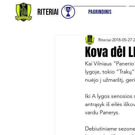
Riteriai
Pagrindinis
Riteriai
2018-05-27
Kova dėl L
Kai Vilniaus “Panerio
lygoje, tokio “Trakų”
nuėjo į užmarštį, geri
Iki A lygos senosios 
antrąsyk iš eilės išk
vardu Panerys.

Debiutiniame sezone 