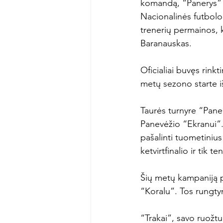
komandą, “Panerys” il
Nacionalinės futbolo
trenerių permainos, k
Baranauskas.

Oficialiai buvęs rink
metų sezono starte iš
Taurės turnyre “Paner
Panevėžio “Ekranui”. 
pašalinti tuometinius
ketvirtfinalio ir tik te
Šių metų kampaniją 
“Koralu”. Tos rungtyn
“Trakai”, savo ruožt