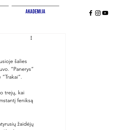
Akademija
sioje šalies 
buvo. “Panerys” 
 “Trakai”.

 trejų, kai 
mstantį feniksą 
yrusių žaidėjų 