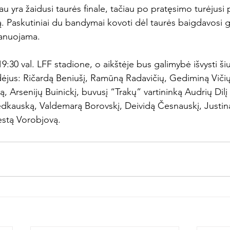
jau yra žaidusi taurės finale, tačiau po pratęsimo turėjusi p
. Paskutiniai du bandymai kovoti dėl taurės baigdavosi g
anuojama.

9:30 val. LFF stadione, o aikštėje bus galimybė išvysti ši
dėjus: Ričardą Beniušį, Ramūną Radavičių, Gediminą Vičių
 Arsenijų Buinickį, buvusį “Trakų” vartininką Audrių Dilį b
dkauską, Valdemarą Borovskį, Deividą Česnauskį, Justiną
estą Vorobjovą.