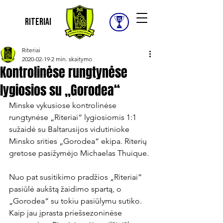
Riteriai
Riteriai
2020-02-19
2 min. skaitymo
Kontrolinėse rungtynėse
lygiosios su „Gorodea“
Minske vykusiose kontrolinėse 
rungtynėse „Riteriai“ lygiosiomis 1:1 
sužaidė su Baltarusijos vidutinioke 
Minsko srities „Gorodea“ ekipa. Riterių 
gretose pasižymėjo Michaelas Thuique.

Nuo pat susitikimo pradžios „Riteriai“ 
pasiūlė aukštą žaidimo spartą, o 
„Gorodea“ su tokiu pasiūlymu sutiko. 
Kaip jau įprasta priešsezoninėse 