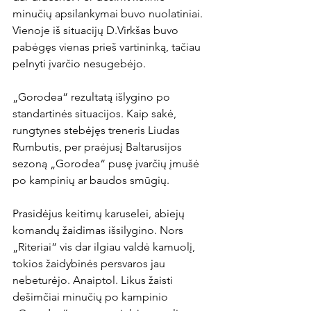
minučių apsilankymai buvo nuolatiniai. 
Vienoje iš situacijų D.Virkšas buvo 
pabėgęs vienas prieš vartininką, tačiau 
pelnyti įvarčio nesugebėjo.

„Gorodea“ rezultatą išlygino po 
standartinės situacijos. Kaip sakė, 
rungtynes stebėjęs treneris Liudas 
Rumbutis, per praėjusį Baltarusijos 
sezoną „Gorodea“ pusę įvarčių įmušė 
po kampinių ar baudos smūgių.

Prasidėjus keitimų karuselei, abiejų 
komandų žaidimas išsilygino. Nors 
„Riteriai“ vis dar ilgiau valdė kamuolį, 
tokios žaidybinės persvaros jau 
nebeturėjo. Anaiptol. Likus žaisti 
dešimčiai minučių po kampinio 