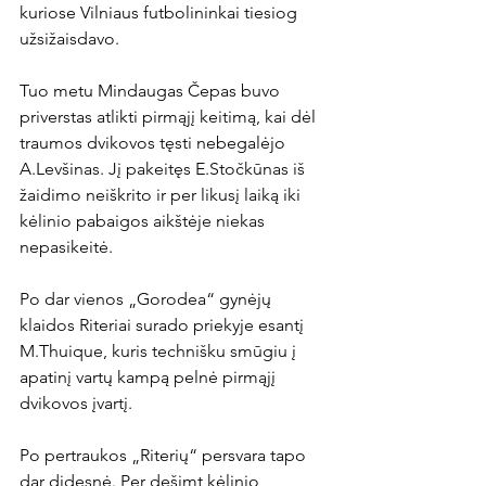
kuriose Vilniaus futbolininkai tiesiog 
užsižaisdavo.

Tuo metu Mindaugas Čepas buvo 
priverstas atlikti pirmąjį keitimą, kai dėl 
traumos dvikovos tęsti nebegalėjo 
A.Levšinas. Jį pakeitęs E.Stočkūnas iš 
žaidimo neiškrito ir per likusį laiką iki 
kėlinio pabaigos aikštėje niekas 
nepasikeitė.

Po dar vienos „Gorodea“ gynėjų 
klaidos Riteriai surado priekyje esantį 
M.Thuique, kuris technišku smūgiu į 
apatinį vartų kampą pelnė pirmąjį 
dvikovos įvartį.

Po pertraukos „Riterių“ persvara tapo 
dar didesnė. Per dešimt kėlinio 