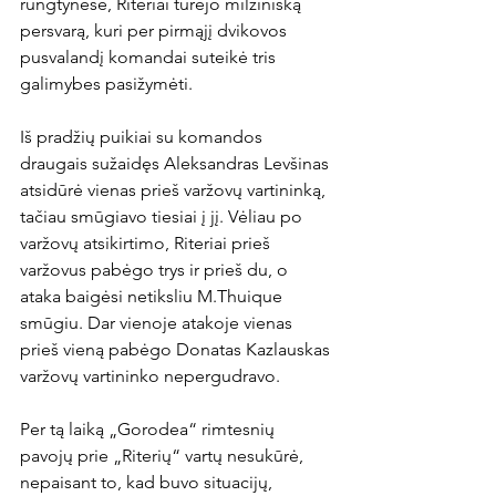
rungtynėse, Riteriai turėjo milžinišką 
persvarą, kuri per pirmąjį dvikovos 
pusvalandį komandai suteikė tris 
galimybes pasižymėti.

Iš pradžių puikiai su komandos 
draugais sužaidęs Aleksandras Levšinas 
atsidūrė vienas prieš varžovų vartininką, 
tačiau smūgiavo tiesiai į jį. Vėliau po 
varžovų atsikirtimo, Riteriai prieš 
varžovus pabėgo trys ir prieš du, o 
ataka baigėsi netiksliu M.Thuique 
smūgiu. Dar vienoje atakoje vienas 
prieš vieną pabėgo Donatas Kazlauskas 
varžovų vartininko nepergudravo.

Per tą laiką „Gorodea“ rimtesnių 
pavojų prie „Riterių“ vartų nesukūrė, 
nepaisant to, kad buvo situacijų, 