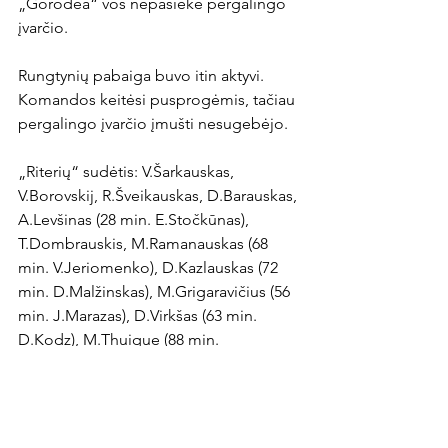
„Gorodea“ vos nepasiekė pergalingo 
įvarčio.

Rungtynių pabaiga buvo itin aktyvi. 
Komandos keitėsi pusprogėmis, tačiau 
pergalingo įvarčio įmušti nesugebėjo.

„Riterių“ sudėtis: V.Šarkauskas, 
V.Borovskij, R.Šveikauskas, D.Barauskas, 
A.Levšinas (28 min. E.Stočkūnas), 
T.Dombrauskis, M.Ramanauskas (68 
min. V.Jeriomenko), D.Kazlauskas (72 
min. D.Malžinskas), M.Grigaravičius (56 
min. J.Marazas), D.Virkšas (63 min. 
D.Kodz), M.Thuique (88 min. 
V.Paulauskas).
News Article