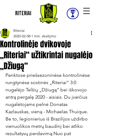
Riteriai
Riteriai
2020-02-08
1 min. skaitymo
Kontrolinėje dvikovoje
„Riteriai“ užtikrintai nugalėjo
„Džiugą“
Penktose priešsezoninėse kontrolinėse 
rungtynėse sostinės „Riteriai“ 3:0 
nugalėjo Telšių „Džiugą“ bei iškovojo 
antrą pergalę 2020 - aisiais. Du įvarčius 
nugalėtojams pelnė Donatas 
Kazlauskas, vieną - Michaelas Thuique. 
Be to, legionierius iš Brazilijos uždirbo 
vienuolikos metrų baudinį bei atliko 
rezultatyvų perdavimą.
Nuo pat 