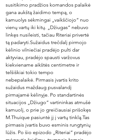
susitikimo pradžios komandos palaikė 
gana aukštą žaidimo tempą, o 
kamuolys sėkmingai „vaikščiojo“ nuo 
vienų vartų iki kitų. „Džiugas“ nebuvo 
linkęs nusileisti, tačiau Riteriai privertė 
tą padaryti.
Sužaidus trečdalį pirmojo 
kėlinio vilniečiai pradėjo pulti dar 
aktyviau, pradėjo spausti varžovus 
kiekviename aikštės centimetre ir 
telšiškiai tokio tempo 
nebepalaikė. 
Pirmasis įvartis krito 
sužaidus maždaug pusvalandį 
pirmajamė kėlinyje. Po standartinės 
situacijos „Džiugo“ vartininkas atmušė 
kamuolį, o prie jo greičiausiai prišokęs 
M.Thuique pasiuntė jį į vartų tinklą.
Tas 
pirmasis įvartis buvo esminis rungtynių 
lūžis. Po šio epizodo „Riteriai“ pradėjo 
mėgautis žaidimu, trumpais žemais 