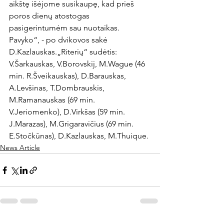
aikštę išėjome susikaupę, kad prieš 
poros dienų atostogas 
pasigerintumėm sau nuotaikas. 
Pavyko“, - po dvikovos sakė 
D.Kazlauskas.
„Riterių“ sudėtis: 
V.Šarkauskas, V.Borovskij, M.Wague (46 
min. R.Šveikauskas), D.Barauskas, 
A.Levšinas, T.Dombrauskis, 
M.Ramanauskas (69 min. 
V.Jeriomenko), D.Virkšas (59 min. 
J.Marazas), M.Grigaravičius (69 min. 
E.Stočkūnas), D.Kazlauskas, M.Thuique.
News Article