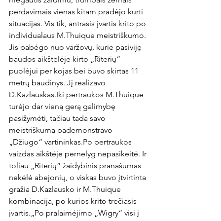
perdavimais vienas kitam pradėjo kurti 
situacijas. Vis tik, antrasis įvartis krito po 
individualaus M.Thuique meistriškumo. 
Jis pabėgo nuo varžovų, kurie pasiviję 
baudos aikštelėje kirto „Riterių“ 
puolėjui per kojas bei buvo skirtas 11 
metrų baudinys. Jį realizavo 
D.Kazlauskas.
Iki pertraukos M.Thuique 
turėjo dar vieną gerą galimybę 
pasižymėti, tačiau tada savo 
meistriškumą pademonstravo 
„Džiugo“ vartininkas.
Po pertraukos 
vaizdas aikštėje pernelyg nepasikeitė. Ir 
toliau „Riterių“ žaidybinis pranašumas 
nekėlė abejonių, o viskas buvo įtvirtinta 
gražia D.Kazlausko ir M.Thuique 
kombinacija, po kurios krito trečiasis 
įvartis.
„Po pralaimėjimo „Wigry“ visi į 