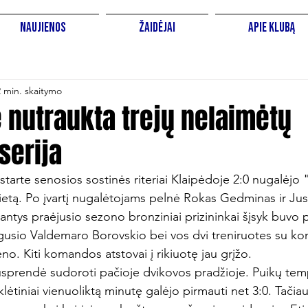
Naujienos
Žaidėjai
Apie Klubą
2 min. skaitymo
 nutraukta trejų nelaimėtų
serija
starte senosios sostinės riteriai Klaipėdoje 2:0 nugalėjo 
vietą. Po įvartį nugalėtojams pelnė Rokas Gedminas ir Ju
antys praėjusio sezono bronziniai prizininkai šįsyk buvo pr
rgusio Valdemaro Borovskio bei vos dvi treniruotes su k
ėno. Kiti komandos atstovai į rikiuotę jau grįžo.
nusprendė sudoroti pačioje dvikovos pradžioje. Puikų tem
ėtiniai vienuoliktą minutę galėjo pirmauti net 3:0. Tačia