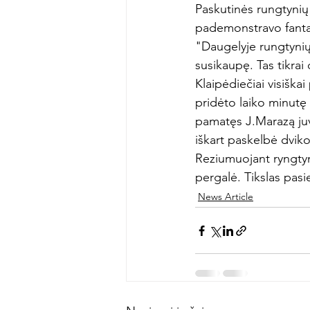
Paskutinės rungtyni
pademonstravo fantas
"Daugelyje rungtynių 
susikaupę. Tas tikrai
Klaipėdiečiai visiška
pridėto laiko minutę 
pamatęs J.Marazą juve
iškart paskelbė dvik
Reziumuojant ryngtyn
pergalė. Tikslas pasi
News Article