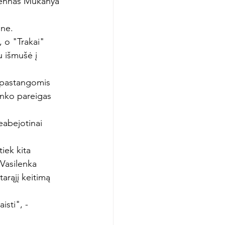
tiennas Mukanya 
one.
, o "Trakai" 
u išmušė į 
 pastangomis 
inko pareigas 
eabejotinai 
iek kita 
Vasilenka 
rąjį keitimą 
isti", - 