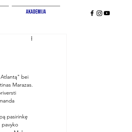
Akademija
"Atlantą" bei 
stinas Marazas.
iversti 
omanda 
pą pasirinkę 
u pavyko 