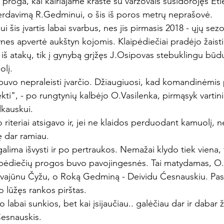
a proga, kai kairiajame krašte su varžovais susidorojęs E
 perdavimą R.Gedminui, o šis iš poros metrų neprašovė.
i šis įvartis labai svarbus, nes jis pirmasis 2018 - ųjų sez
ynes apvertė aukštyn kojomis. Klaipėdiečiai pradėjo žaisti
 iš atakų, tik į gynybą grįžęs J.Osipovas stebuklingu būd
olį.
uvo nepraleisti įvarčio. Džiaugiuosi, kad komandinėmis
ti", - po rungtynių kalbėjo O.Vasilenka, pirmąsyk vartin
kauskui.
teriai atsigavo ir, jei ne klaidos perduodant kamuolį, n
ę dar ramiau.
lima išvysti ir po pertraukos. Nemažai klydo tiek viena, t
ipėdiečių progos buvo pavojingesnės. Tai matydamas, O.
ajūnu Čyžu, o Roką Gedminą - Deividu Ćesnauskiu. Pasta
lūžęs rankos pirštas.
abai sunkios, bet kai įsijaučiau.. galėčiau dar ir dabar ža
esnauskis.