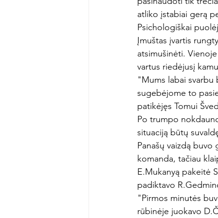
pasinaudoti tik treči
atliko įstabiai gerą
Psichologiškai puolėju
Įmuštas įvartis rungt
atsimušinėti. Vienoje
vartus riedėjusį kamu
"Mums labai svarbu b
sugebėjome to pasiek
patikėjęs Tomui Šved
Po trumpo nokdauno ri
situaciją būtų suvald
Panašų vaizdą buvo ga
komanda, tačiau kla
E.Mukanyą pakeitė Sv
padiktavo R.Gedmino 
"Pirmos minutės buvo l
rūbinėje juokavo D.Č