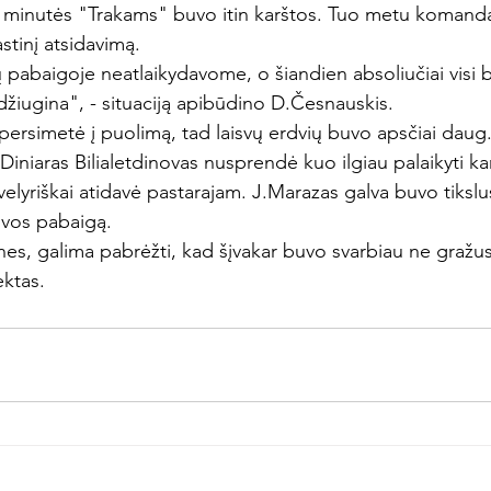
ų minutės "Trakams" buvo itin karštos. Tuo metu komand
tinį atsidavimą.
pabaigoje neatlaikydavome, o šiandien absoliučiai visi b
 džiugina", - situaciją apibūdino D.Česnauskis.
i persimetė į puolimą, tad laisvų erdvių buvo apsčiai daug
Diniaras Bilialetdinovas nusprendė kuo ilgiau palaikyti ka
lyriškai atidavė pastarajam. J.Marazas galva buvo tikslus
ovos pabaigą.
es, galima pabrėžti, kad šįvakar buvo svarbiau ne gražus
ektas.