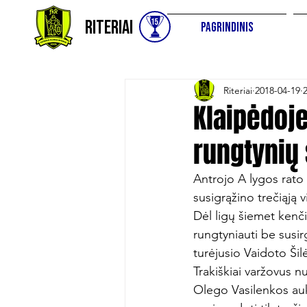
Riteriai
Pagrindinis
Riteriai
2018-04-19
Klaipėdoje
rungtynių 
Antrojo A lygos rato 
susigrąžino trečiąją 
Dėl ligų šiemet kenči
rungtyniauti be susi
turėjusio Vaidoto Šil
Trakiškiai varžovus 
Olego Vasilenkos aukl