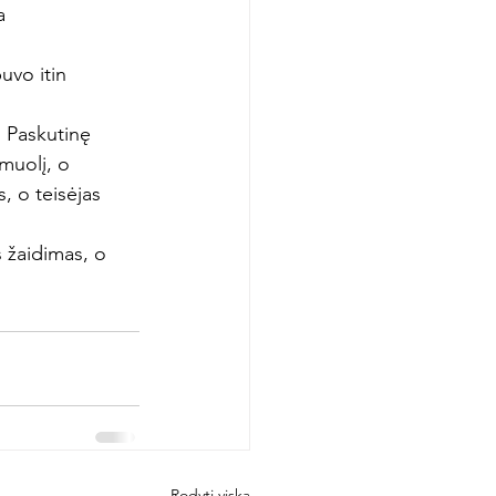
a 
uvo itin 
. Paskutinę 
muolį, o 
, o teisėjas 
 žaidimas, o 
Rodyti viską