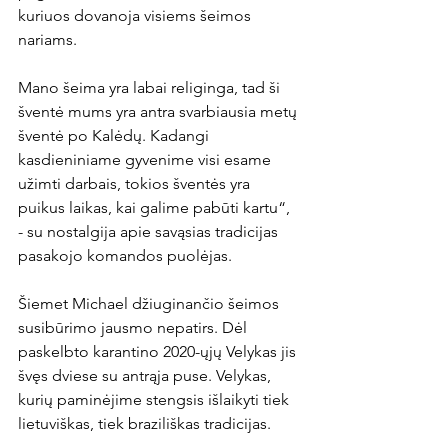
kuriuos dovanoja visiems šeimos 
nariams.

Mano šeima yra labai religinga, tad ši 
šventė mums yra antra svarbiausia metų 
šventė po Kalėdų. Kadangi 
kasdieniniame gyvenime visi esame 
užimti darbais, tokios šventės yra 
puikus laikas, kai galime pabūti kartu“, 
- su nostalgija apie savąsias tradicijas 
pasakojo komandos puolėjas.

Šiemet Michael džiuginančio šeimos 
susibūrimo jausmo nepatirs. Dėl 
paskelbto karantino 2020-ųjų Velykas jis 
švęs dviese su antrąja puse. Velykas, 
kurių paminėjime stengsis išlaikyti tiek 
lietuviškas, tiek braziliškas tradicijas.
