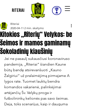
Riteriai
Riteriai
2020-04-11
2 min. skaitymo
Kitokios „Riterių“ Velykos: be
šeimos ir mamos gaminamų
šokoladinių kiaušinių
Jei ne pasaulį sukausčiusi koronaviruso 
pandemija, „Riteriai“ šiandien Kaune 
būtų bandę atsirevanšuoti „Kauno 
Žalgiriui“ už pralaimėjimą pirmajame A 
lygos rate. Tuomet lauktų bendra 
komandos vakarienė, palinkėjimai 
artėjančių Šv. Velykų proga ir 
futbolininkų kelionės pas savo šeimas. 
Deja, toks scenarijus, kaip ir dauguma 