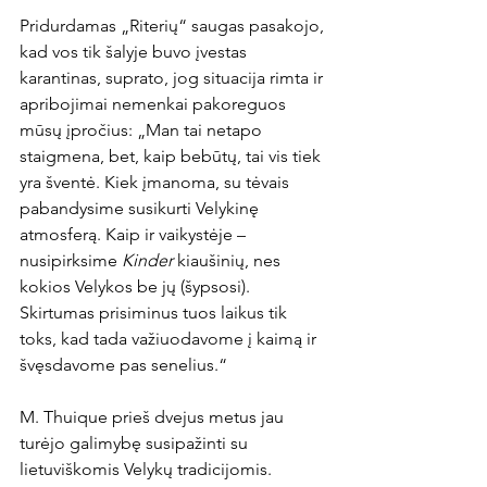
Pridurdamas „Riterių“ saugas pasakojo, 
kad vos tik šalyje buvo įvestas 
karantinas, suprato, jog situacija rimta ir 
apribojimai nemenkai pakoreguos 
mūsų įpročius: „Man tai netapo 
staigmena, bet, kaip bebūtų, tai vis tiek 
yra šventė. Kiek įmanoma, su tėvais 
pabandysime susikurti Velykinę 
atmosferą. Kaip ir vaikystėje – 
nusipirksime 
Kinder
 kiaušinių, nes 
kokios Velykos be jų (šypsosi). 
Skirtumas prisiminus tuos laikus tik 
toks, kad tada važiuodavome į kaimą ir 
švęsdavome pas senelius.“

M. Thuique prieš dvejus metus jau 
turėjo galimybę susipažinti su 
lietuviškomis Velykų tradicijomis. 