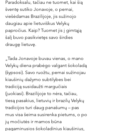
Paradoksalu, tačiau ne tuomet, kai šią 
šventę sutiko Jonavoje, o pernai, 
viešėdamas Brazilijoje, jis sužinojo 
daugiau apie lietuviškus Velykų 
papročius. Kaip? Tuomet jis į gimtąją 
šalį buvo pasikvietęs savo širdies 
draugę lietuvę.

„Tada Jonavoje buvau vienas, o mano 
Velykų diena prabėgo valgant šokoladą 
(šypsosi). Savo ruožtu, pernai sužinojau 
kiaušinių dažymo subtilybes bei 
tradiciją susidaužti margučiais 
(juokiasi). Brazilijoje to nėra, tačiau, 
tiesą pasakius, lietuvių ir brazilų Velykų 
tradicijos turi daug panašumų – pas 
mus visa šeima susirenka pietums, o po 
jų močiutės ir mamos būna 
pagaminusios šokoladinius kiaušinius, 