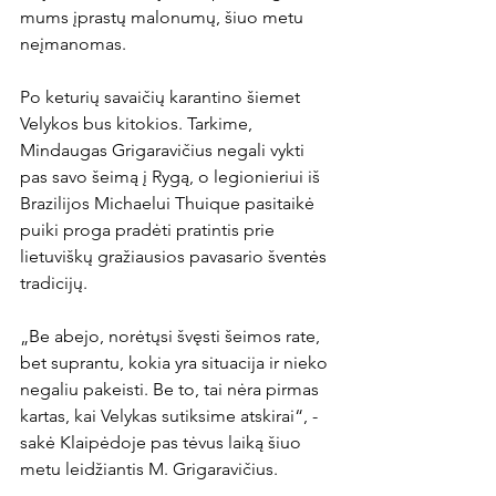
mums įprastų malonumų, šiuo metu 
neįmanomas.

Po keturių savaičių karantino šiemet 
Velykos bus kitokios. Tarkime, 
Mindaugas Grigaravičius negali vykti 
pas savo šeimą į Rygą, o legionieriui iš 
Brazilijos Michaelui Thuique pasitaikė 
puiki proga pradėti pratintis prie 
lietuviškų gražiausios pavasario šventės 
tradicijų.

„Be abejo, norėtųsi švęsti šeimos rate, 
bet suprantu, kokia yra situacija ir nieko 
negaliu pakeisti. Be to, tai nėra pirmas 
kartas, kai Velykas sutiksime atskirai“, - 
sakė Klaipėdoje pas tėvus laiką šiuo 
metu leidžiantis M. Grigaravičius.
