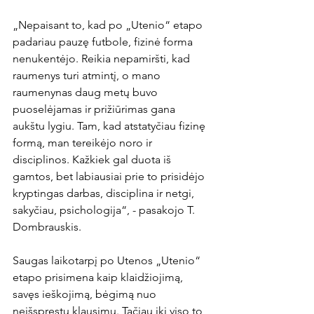
„Nepaisant to, kad po „Utenio“ etapo 
padariau pauzę futbole, fizinė forma 
nenukentėjo. Reikia nepamiršti, kad 
raumenys turi atmintį, o mano 
raumenynas daug metų buvo 
puoselėjamas ir prižiūrimas gana 
aukštu lygiu. Tam, kad atstatyčiau fizinę 
formą, man tereikėjo noro ir 
disciplinos. Kažkiek gal duota iš 
gamtos, bet labiausiai prie to prisidėjo 
kryptingas darbas, disciplina ir netgi, 
sakyčiau, psichologija“, - pasakojo T. 
Dombrauskis.

Saugas laikotarpį po Utenos „Utenio“ 
etapo prisimena kaip klaidžiojimą, 
savęs ieškojimą, bėgimą nuo 
neišspręstų klausimų. Tačiau iki viso to 