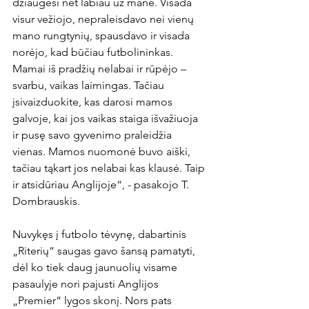
džiaugėsi net labiau už mane. Visada 
visur vežiojo, nepraleisdavo nei vienų 
mano rungtynių, spausdavo ir visada 
norėjo, kad būčiau futbolininkas. 
Mamai iš pradžių nelabai ir rūpėjo – 
svarbu, vaikas laimingas. Tačiau 
įsivaizduokite, kas darosi mamos 
galvoje, kai jos vaikas staiga išvažiuoja 
ir pusę savo gyvenimo praleidžia 
vienas. Mamos nuomonė buvo aiški, 
tačiau tąkart jos nelabai kas klausė. Taip 
ir atsidūriau Anglijoje“, - pasakojo T. 
Dombrauskis.

Nuvykęs į futbolo tėvynę, dabartinis 
„Riterių“ saugas gavo šansą pamatyti, 
dėl ko tiek daug jaunuolių visame 
pasaulyje nori pajusti Anglijos 
„Premier“ lygos skonį. Nors pats 