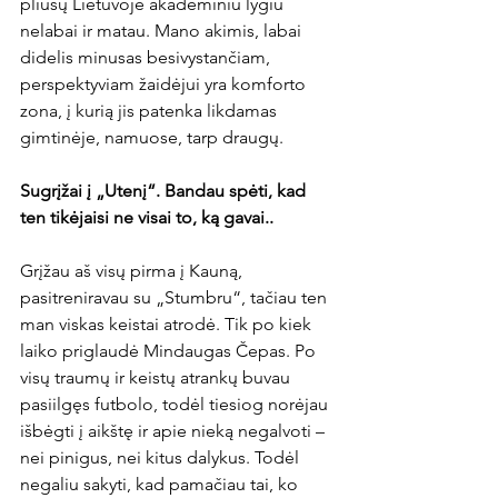
pliusų Lietuvoje akademiniu lygiu 
nelabai ir matau. Mano akimis, labai 
didelis minusas besivystančiam, 
perspektyviam žaidėjui yra komforto 
zona, į kurią jis patenka likdamas 
gimtinėje, namuose, tarp draugų.

Sugrįžai į „Utenį“. Bandau spėti, kad 
ten tikėjaisi ne visai to, ką gavai..
Grįžau aš visų pirma į Kauną, 
pasitreniravau su „Stumbru“, tačiau ten 
man viskas keistai atrodė. Tik po kiek 
laiko priglaudė Mindaugas Čepas. Po 
visų traumų ir keistų atrankų buvau 
pasiilgęs futbolo, todėl tiesiog norėjau 
išbėgti į aikštę ir apie nieką negalvoti – 
nei pinigus, nei kitus dalykus. Todėl 
negaliu sakyti, kad pamačiau tai, ko 