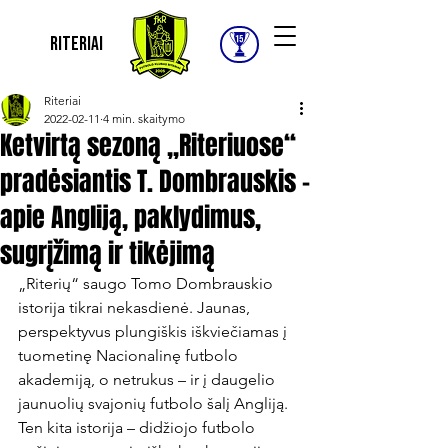
Riteriai
Riteriai
2022-02-11
4 min. skaitymo
Ketvirtą sezoną „Riteriuose“
pradėsiantis T. Dombrauskis –
apie Angliją, paklydimus,
sugrįžimą ir tikėjimą
„Riterių“ saugo Tomo Dombrauskio 
istorija tikrai nekasdienė. Jaunas, 
perspektyvus plungiškis iškviečiamas į 
tuometinę Nacionalinę futbolo 
akademiją, o netrukus – ir į daugelio 
jaunuolių svajonių futbolo šalį Angliją. 
Ten kita istorija – didžiojo futbolo 