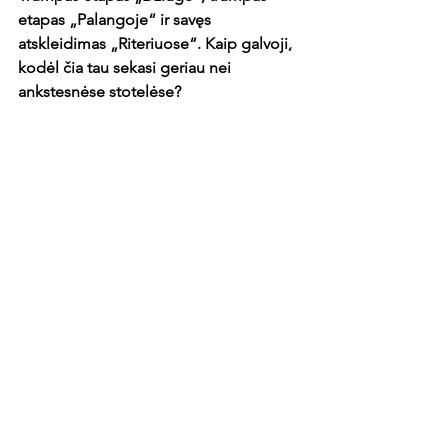
etapas „Palangoje“ ir savęs 
atskleidimas „Riteriuose“. Kaip galvoji, 
kodėl čia tau sekasi geriau nei 
ankstesnėse stotelėse?
Toks ir atsiskleidimas... Esu skaitęs apie 
tyrimus, per kuriuos nustatė, kad 
žmogui pasiekti gerus rezultatus bet 
kokioje srityje reikia septynerių metų. 
Įdomumo dėlei paskaičiavau, kaip 
viskas klostėsi man.

Į „Leicester City“ išvažiavau prabėgus 
lygiai septyneriems metams nuo mano 
pirmos treniruotės. Tada sekė ilgos 
pertraukos dėl traumų ir paklydimų. 
Šiuo metu artėju prie tų pačių 
septynerių metų tarpsnio, kai 