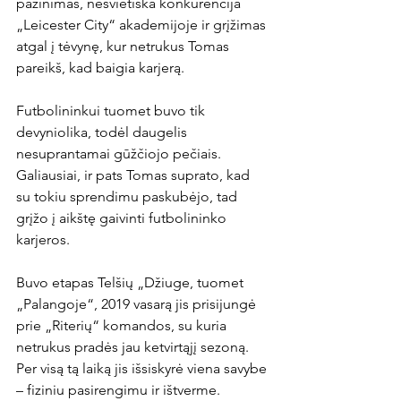
pažinimas, nesvietiška konkurencija 
„Leicester City“ akademijoje ir grįžimas 
atgal į tėvynę, kur netrukus Tomas 
pareikš, kad baigia karjerą.

Futbolininkui tuomet buvo tik 
devyniolika, todėl daugelis 
nesuprantamai gūžčiojo pečiais. 
Galiausiai, ir pats Tomas suprato, kad 
su tokiu sprendimu paskubėjo, tad 
grįžo į aikštę gaivinti futbolininko 
karjeros.

Buvo etapas Telšių „Džiuge, tuomet 
„Palangoje“, 2019 vasarą jis prisijungė 
prie „Riterių“ komandos, su kuria 
netrukus pradės jau ketvirtąjį sezoną. 
Per visą tą laiką jis išsiskyrė viena savybe 
– fiziniu pasirengimu ir ištverme.
