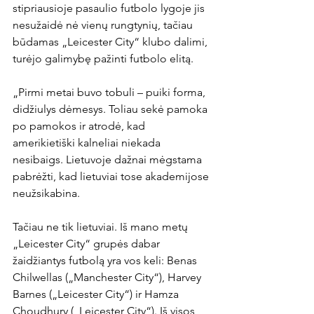
stipriausioje pasaulio futbolo lygoje jis 
nesužaidė nė vienų rungtynių, tačiau 
būdamas „Leicester City“ klubo dalimi, 
turėjo galimybę pažinti futbolo elitą.

„Pirmi metai buvo tobuli – puiki forma, 
didžiulys dėmesys. Toliau sekė pamoka 
po pamokos ir atrodė, kad 
amerikietiški kalneliai niekada 
nesibaigs. Lietuvoje dažnai mėgstama 
pabrėžti, kad lietuviai tose akademijose 
neužsikabina.

Tačiau ne tik lietuviai. Iš mano metų 
„Leicester City“ grupės dabar 
žaidžiantys futbolą yra vos keli: Benas 
Chilwellas („Manchester City“), Harvey 
Barnes („Leicester City“) ir Hamza 
Choudhury („Leicester City“). Iš visos 