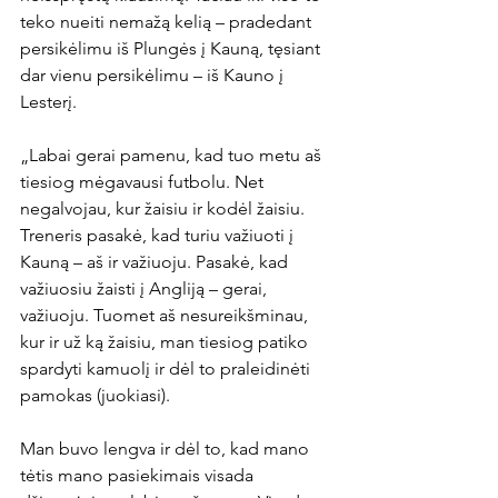
teko nueiti nemažą kelią – pradedant 
persikėlimu iš Plungės į Kauną, tęsiant 
dar vienu persikėlimu – iš Kauno į 
Lesterį.

„Labai gerai pamenu, kad tuo metu aš 
tiesiog mėgavausi futbolu. Net 
negalvojau, kur žaisiu ir kodėl žaisiu. 
Treneris pasakė, kad turiu važiuoti į 
Kauną – aš ir važiuoju. Pasakė, kad 
važiuosiu žaisti į Angliją – gerai, 
važiuoju. Tuomet aš nesureikšminau, 
kur ir už ką žaisiu, man tiesiog patiko 
spardyti kamuolį ir dėl to praleidinėti 
pamokas (juokiasi).

Man buvo lengva ir dėl to, kad mano 
tėtis mano pasiekimais visada 