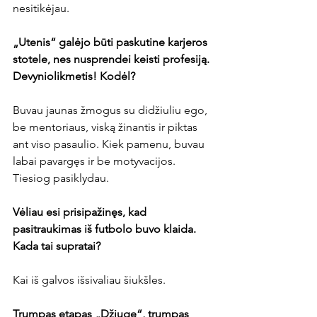
nesitikėjau.

„Utenis“ galėjo būti paskutine karjeros 
stotele, nes nusprendei keisti profesiją. 
Devyniolikmetis
! 
Kodėl?
Buvau jaunas žmogus su didžiuliu ego, 
be mentoriaus, viską žinantis ir piktas 
ant viso pasaulio. Kiek pamenu, buvau 
labai pavargęs ir be motyvacijos. 
Tiesiog pasiklydau.

Vėliau esi prisipažinęs, kad 
pasitraukimas iš futbolo buvo klaida. 
Kada tai supratai?
Kai iš galvos išsivaliau šiukšles.

Trumpas etapas „Džiuge“, trumpas 