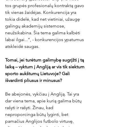
tos grupės profesionalų kontraktą gavo 
tik vienas žaidėjas. Konkurencija yra 
tokia didelė, kad net vietiniai, užaugę 
galingų akademijų sistemose, 
neužsikabina. Šia tema galima kalbėti 
labai ilgai...“, - konkurencijos ypatumus 
atskleidė saugas.

Tomai, jei turėtum galimybę sugrįžti į tą 
laiką – vyktum į Angliją ar vis tik siektum 
sporto aukštumų Lietuvoje? Gali 
išvardinti pliusus ir minusus?
Be abejonės, vykčiau į Angliją. Tai yra 
dar viena tema, apie kurią galima būtų 
rašyti ir rašyti. Žinau, kad 
neproporcinga būtų lyginti, bet 
pamačius Anglijos futbolo virtuvę, 