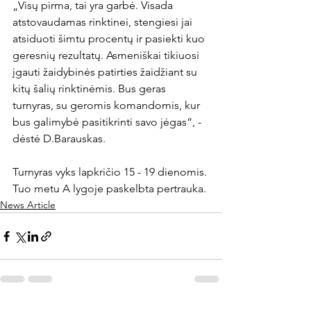
„Visų pirma, tai yra garbė. Visada 
atstovaudamas rinktinei, stengiesi jai 
atsiduoti šimtu procentų ir pasiekti kuo 
geresnių rezultatų. Asmeniškai tikiuosi 
įgauti žaidybinės patirties žaidžiant su 
kitų šalių rinktinėmis. Bus geras 
turnyras, su geromis komandomis, kur 
bus galimybė pasitikrinti savo jėgas
“, - 
dėstė D.Barauskas.
Turnyras vyks lapkričio 15 - 19 dienomis. 
Tuo metu A lygoje paskelbta pertrauka.
News Article