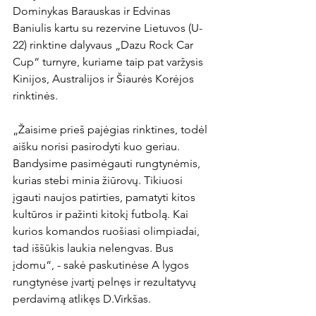
Dominykas Barauskas ir Edvinas 
Baniulis kartu su rezervine Lietuvos (U-
22) rinktine dalyvaus „Dazu Rock Car 
Cup“ turnyre, kuriame taip pat varžysis 
Kinijos, Australijos ir Šiaurės Korėjos 
rinktinės.

„Žaisime prieš pajėgias rinktines, todėl 
aišku norisi pasirodyti kuo geriau. 
Bandysime pasimėgauti rungtynėmis, 
kurias stebi minia žiūrovų. Tikiuosi 
įgauti naujos patirties, pamatyti kitos 
kultūros ir pažinti kitokį futbolą. Kai 
kurios komandos ruošiasi olimpiadai, 
tad iššūkis laukia nelengvas. Bus 
įdomu“, - sakė paskutinėse A lygos 
rungtynėse įvartį pelnęs ir rezultatyvų 
perdavimą atlikęs D.Virkšas.
