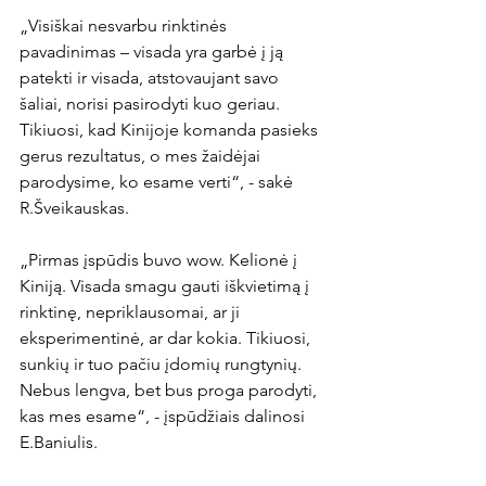
„Visiškai nesvarbu rinktinės 
pavadinimas – visada yra garbė į ją 
patekti ir visada, atstovaujant savo 
šaliai, norisi pasirodyti kuo geriau. 
Tikiuosi, kad Kinijoje komanda pasieks 
gerus rezultatus, o mes žaidėjai 
parodysime, ko esame verti“, - sakė 
R.Šveikauskas.

„Pirmas įspūdis buvo wow. Kelionė į 
Kiniją. Visada smagu gauti iškvietimą į 
rinktinę, nepriklausomai, ar ji 
eksperimentinė, ar dar kokia. Tikiuosi, 
sunkių ir tuo pačiu įdomių rungtynių. 
Nebus lengva, bet bus proga parodyti, 
kas mes esame“, - įspūdžiais dalinosi 
E.Baniulis.
