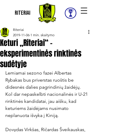
Riteriai
Riteriai
2019-11-06
1 min. skaitymo
Keturi „Riteriai“ -
eksperimentinės rinktinės
sudėtyje
Lemiamai sezono fazei Albertas 
Rybakas bus priverstas ruoštis be 
didesnės dalies pagrindinių žaidėjų. 
Kol dar nepaskelbti nacionalinės ir U-21 
rinktinės kandidatai, jau aišku, kad 
keturiems žaidėjams nusimato 
neplanuota išvyka į Kiniją.

Dovydas Virkšas, Ričardas Šveikauskas, 