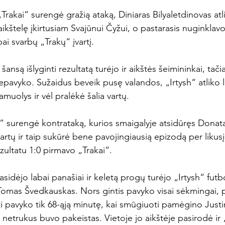
rakai“ surengė gražią ataką, Diniaras Bilyaletdinovas atl
kštelę įkirtusiam Svajūnui Čyžui, o pastarasis nuginklav
ai svarbų „Trakų“ įvartį.

ansą išlyginti rezultatą turėjo ir aikštės šeimininkai, tačia
epavyko. Sužaidus beveik pusę valandos, „Irtysh“ atliko l
uolys ir vėl pralėkė šalia vartų.

i“ surengė kontrataką, kurios smaigalyje atsidūręs Donat
artų ir taip sukūrė bene pavojingiausią epizodą per likusį 
zultatu 1:0 pirmavo „Trakai“.

sidėjo labai panašiai ir keletą progų turėjo „Irtysh“ futbol
Tomas Švedkauskas. Nors gintis pavyko visai sėkmingai, p
ti pavyko tik 68-ąją minutę, kai smūgiuoti pamėgino Justi
 netrukus buvo pakeistas. Vietoje jo aikštėje pasirodė ir 