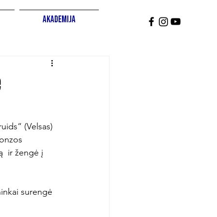
Akademija
e
ids“ (Velsas) 
ronzos 
  ir žengė į 
ninkai surengė 