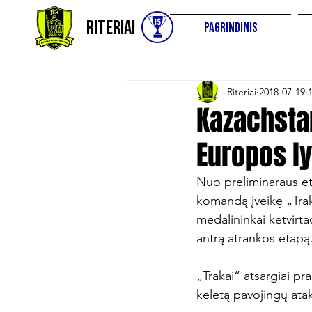
Riteriai
Pagrindinis
Riteriai
2018-07-19
Kazachsta
Europos l
Nuo preliminaraus et
komandą įveikę „Trak
medalininkai ketvirta
antrą atrankos etapą.
„Trakai“ atsargiai p
keletą pavojingų atak