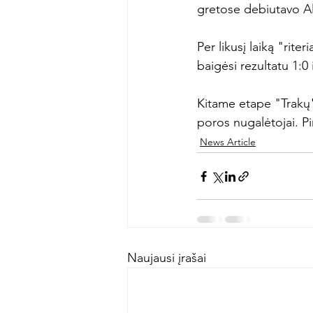
gretose debiutavo Al
Per likusį laiką "rit
baigėsi rezultatu 1:0 
Kitame etape "Trakų" 
poros nugalėtojai. Pi
News Article
Naujausi įrašai