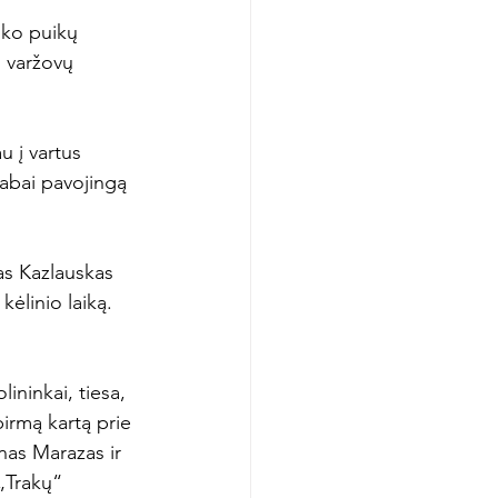
iko puikų 
o varžovų 
u į vartus 
abai pavojingą 
as Kazlauskas 
kėlinio laiką. 
ininkai, tiesa, 
irmą kartą prie 
nas Marazas ir 
„Trakų“ 