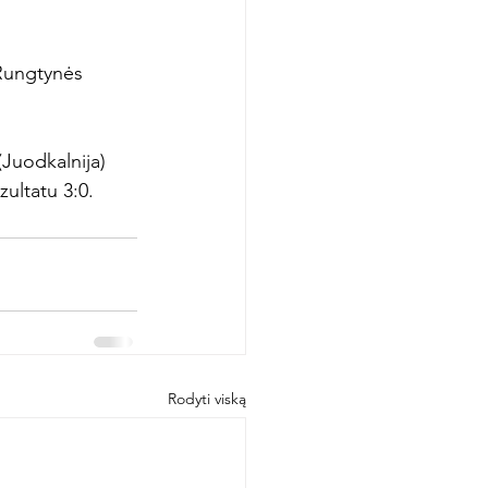
 Rungtynės 
(Juodkalnija) 
ultatu 3:0.
Rodyti viską