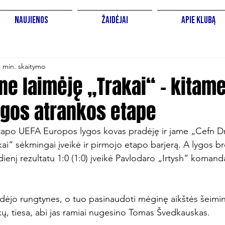
Naujienos
Žaidėjai
Apie Klubą
1 min. skaitymo
ne laimėję „Trakai“ - kitam
ygos atrankos etape
apo UEFA Europos lygos kovas pradėję ir jame „Cefn Dru
ai“ sėkmingai įveikė ir pirmojo etapo barjerą. A lygos b
dienį rezultatu 1:0 (1:0) įveikė Pavlodaro „Irtysh“ komandą


radėjo rungtynes, o tuo pasinaudoti mėginę aikštės šeimi
ų, tiesa, abi jas ramiai nugesino Tomas Švedkauskas.
