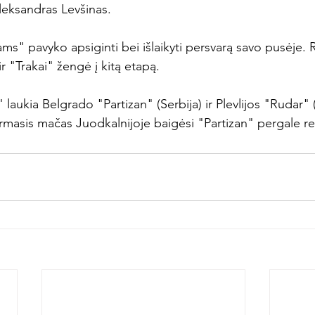
eksandras Levšinas.

eriams" pavyko apsiginti bei išlaikyti persvarą savo pusėje.
ir "Trakai" žengė į kitą etapą.

laukia Belgrado "Partizan" (Serbija) ir Plevlijos "Rudar" 
rmasis mačas Juodkalnijoje baigėsi "Partizan" pergale rez