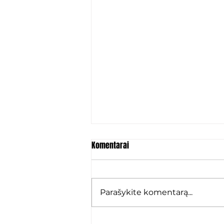
Komentarai
Parašykite komentarą...
Marko Karamarko: „Grįžau ten,