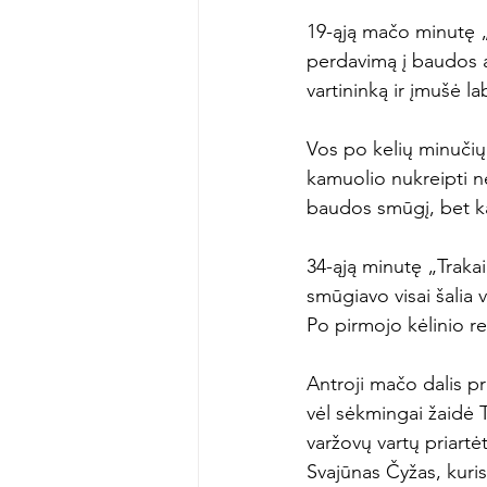
19-ąją mačo minutę „T
perdavimą į baudos ai
vartininką ir įmušė lab
Vos po kelių minučių š
kamuolio nukreipti n
baudos smūgį, bet kam
34-ąją minutę „Traka
smūgiavo visai šalia v
Po pirmojo kėlinio re
Antroji mačo dalis pra
vėl sėkmingai žaidė 
varžovų vartų priartė
Svajūnas Čyžas, kuris