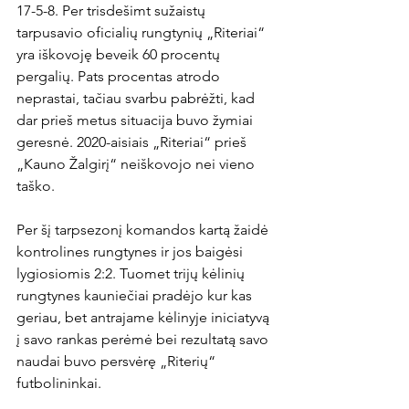
17-5-8. Per trisdešimt sužaistų 
tarpusavio oficialių rungtynių „Riteriai“ 
yra iškovoję beveik 60 procentų 
pergalių. Pats procentas atrodo 
neprastai, tačiau svarbu pabrėžti, kad 
dar prieš metus situacija buvo žymiai 
geresnė. 2020-aisiais „Riteriai“ prieš 
„Kauno Žalgirį“ neiškovojo nei vieno 
taško.

Per šį tarpsezonį komandos kartą žaidė 
kontrolines rungtynes ir jos baigėsi 
lygiosiomis 2:2. Tuomet trijų kėlinių 
rungtynes kauniečiai pradėjo kur kas 
geriau, bet antrajame kėlinyje iniciatyvą 
į savo rankas perėmė bei rezultatą savo 
naudai buvo persvėrę „Riterių“ 
futbolininkai.
