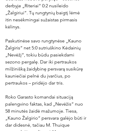
derbyje „Riteriai“ 0:2 nusileido 
„Žalgiriui“. Tų rungtynių baigtį lėmė 
itin nesėkmingai sužaistas pirmasis 
kėlinys.

Paskutinėse savo rungtynėse „Kauno 
Žalgiris“ net 5:0 sutriuškino Kėdainių 
„Nevėžį“, tokiu būdu pasiekdami 
sezono pergalę. Dar iki pertraukos 
milžinišką žaidybinę persvarą susikūrę 
kauniečiai pelnė du įvarčius, po 
pertraukos – pridėjo dar tris.

Roko Garasto komandai situaciją 
palengvino faktas, kad „Nevėžis“ nuo 
58 minutės žaidė mažumoje. Tiesa, 
„Kauno Žalgirio“ persvara galėjo būti ir 
dar didesnė, tačiau M. Thuique 