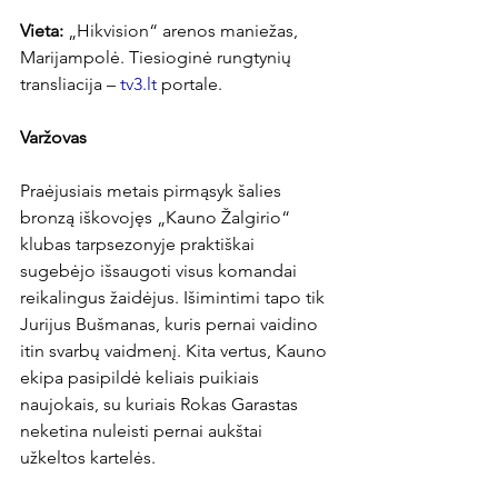
Vieta:
 „Hikvision“ arenos maniežas, 
Marijampolė. Tiesioginė rungtynių 
transliacija – 
tv3.lt
 portale.

Varžovas
Praėjusiais metais pirmąsyk šalies 
bronzą iškovojęs „Kauno Žalgirio“ 
klubas tarpsezonyje praktiškai 
sugebėjo išsaugoti visus komandai 
reikalingus žaidėjus. Išimintimi tapo tik 
Jurijus Bušmanas, kuris pernai vaidino 
itin svarbų vaidmenį. Kita vertus, Kauno 
ekipa pasipildė keliais puikiais 
naujokais, su kuriais Rokas Garastas 
neketina nuleisti pernai aukštai 
užkeltos kartelės.
