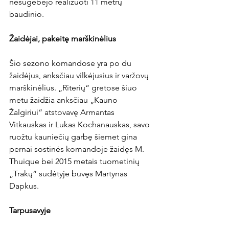
nesugebėjo realizuoti 11 metrų 
baudinio.

Žaidėjai, pakeitę marškinėlius
Šio sezono komandose yra po du 
žaidėjus, anksčiau vilkėjusius ir varžovų 
marškinėlius. „Riterių“ gretose šiuo 
metu žaidžia anksčiau „Kauno 
Žalgiriui“ atstovavę Armantas 
Vitkauskas ir Lukas Kochanauskas, savo 
ruožtu kauniečių garbę šiemet gina 
pernai sostinės komandoje žaidęs M. 
Thuique bei 2015 metais tuometinių 
„Trakų“ sudėtyje buvęs Martynas 
Dapkus.

Tarpusavyje