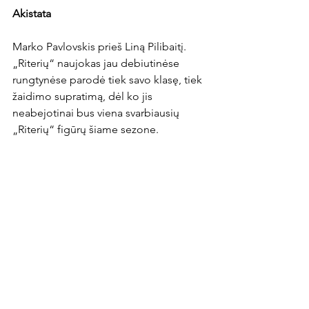
Akistata
Marko Pavlovskis prieš Liną Pilibaitį. 
„Riterių“ naujokas jau debiutinėse 
rungtynėse parodė tiek savo klasę, tiek 
žaidimo supratimą, dėl ko jis 
neabejotinai bus viena svarbiausių 
„Riterių“ figūrų šiame sezone.

Linas Pilibaitis, tikėtina, kad rungtynes 
pradės ant atsarginių suolo, tačiau 
pakilęs nuo jo bus ne mažiau 
pavojingas. Užtenka prisiminti, kad 35 
metų Kauno komandos saugas kol kas 
yra rezultatyviausias „Optibet A lygos“ 
žaidėjas.

Citata