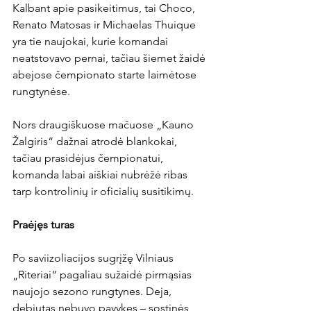
Kalbant apie pasikeitimus, tai Choco, 
Renato Matosas ir Michaelas Thuique 
yra tie naujokai, kurie komandai 
neatstovavo pernai, tačiau šiemet žaidė 
abejose čempionato starte laimėtose 
rungtynėse.

Nors draugiškuose mačuose „Kauno 
Žalgiris“ dažnai atrodė blankokai, 
tačiau prasidėjus čempionatui, 
komanda labai aiškiai nubrėžė ribas 
tarp kontrolinių ir oficialių susitikimų.

Praėjęs turas
Po saviizoliacijos sugrįžę Vilniaus 
„Riteriai“ pagaliau sužaidė pirmąsias 
naujojo sezono rungtynes. Deja, 
debiutas nebuvo pavykęs – sostinės 