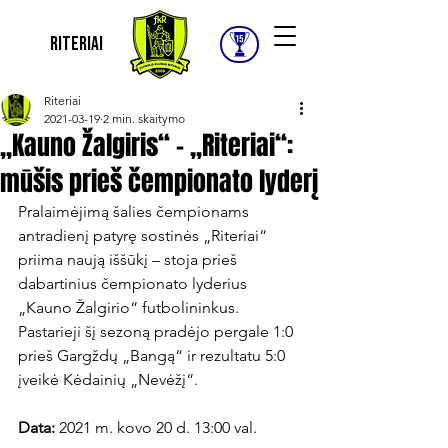
Riteriai
Riteriai
2021-03-19
2 min. skaitymo
„Kauno Žalgiris“ – „Riteriai“:
mūšis prieš čempionato lyderį
Pralaimėjimą šalies čempionams 
antradienį patyrę sostinės „Riteriai“ 
priima naują iššūkį – stoja prieš 
dabartinius čempionato lyderius 
„Kauno Žalgirio“ futbolininkus. 
Pastarieji šį sezoną pradėjo pergale 1:0 
prieš Gargždų „Bangą“ ir rezultatu 5:0 
įveikė Kėdainių „Nevėžį“.

Data:
 2021 m. kovo 20 d. 13:00 val.
