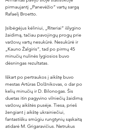
pirmaujantį „Panevėžio“ vartų sargą 
Rafaelį Broetto.

Įsibėgėjus kėliniui, „Riteriai“ išlygino 
žaidimą, tačiau pavojingų progų prie 
varžovų vartų nesukūrė. Nesukūrė ir 
„Kauno Žalgiris“, tad po pirmų 45 
minučių nulinės lygiosios buvo 
dėsningas rezultatas.

Iškart po pertraukos į aikštę buvo 
mestas Artūras Dolžnikovas, o dar po 
kelių minučių ir D. Bilonogas. Šis 
duetas itin pagyvino vilniečių žaidimą 
varžovų aikštės pusėje. Tiesa, prieš 
žengiant į aikštę ukrainiečiui, 
fantastišku smūgiu rungtynių sąskaitą 
atidarė M. Grigaravičius. Netrukus 