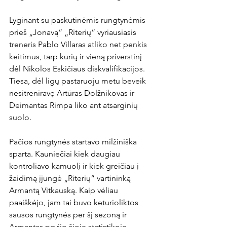
Lyginant su paskutinėmis rungtynėmis 
prieš „Jonavą“ „Riterių“ vyriausiasis 
treneris Pablo Villaras atliko net penkis 
keitimus, tarp kurių ir vieną priverstinį 
dėl Nikolos Eskičiaus diskvalifikacijos. 
Tiesa, dėl ligų pastaruoju metu beveik 
nesitreniravę Artūras Dolžnikovas ir 
Deimantas Rimpa liko ant atsarginių 
suolo.

Pačios rungtynės startavo milžiniška 
sparta. Kauniečiai kiek daugiau 
kontroliavo kamuolį ir kiek greičiau į 
žaidimą įjungė „Riterių“ vartininką 
Armantą Vitkauską. Kaip vėliau 
paaiškėjo, jam tai buvo keturioliktos 
sausos rungtynės per šį sezoną ir 
Armantas pavijo šioje statistikoje 