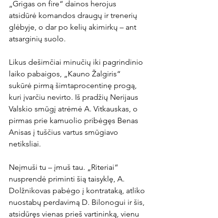
„Grigas on fire“ dainos herojus 
atsidūrė komandos draugų ir trenerių 
glėbyje, o dar po kelių akimirkų – ant 
atsarginių suolo.

Likus dešimčiai minučių iki pagrindinio 
laiko pabaigos, „Kauno Žalgiris“ 
sukūrė pirmą šimtaprocentinę progą, 
kuri įvarčiu nevirto. Iš pradžių Nerijaus 
Valskio smūgį atrėmė A. Vitkauskas, o 
pirmas prie kamuolio pribėgęs Benas 
Anisas į tuščius vartus smūgiavo 
netiksliai.

Neįmuši tu – įmuš tau. „Riteriai“ 
nusprendė priminti šią taisyklę, A. 
Dolžnikovas pabėgo į kontrataką, atliko 
nuostabų perdavimą D. Bilonogui ir šis, 
atsidūręs vienas prieš vartininką, vienu 