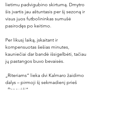
lietimu padvigubino skirtumą. Dmytro 
šis įvartis jau aštuntasis per šį sezoną ir 
visus juos futbolininkas sumušė 
pasirodęs po keitimo.

Per likusį laiką, įskaitant ir 
kompensuotas šešias minutes, 
kauniečiai dar bandė išsigelbėti, tačiau 
jų pastangos buvo bevaisės.

„Riteriams“ lieka dvi Kalmaro žaidimo 
dalys – pirmoji šį sekmadienį prieš 
„Panevėžį“.
News Article