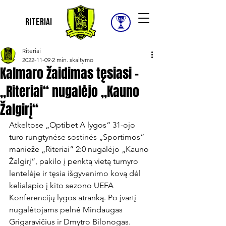
Riteriai
Riteriai
2022-11-09
2 min. skaitymo
Kalmaro žaidimas tęsiasi –
„Riteriai“ nugalėjo „Kauno
Žalgirį“
Atkeltose „Optibet A lygos“ 31-ojo 
turo rungtynėse sostinės „Sportimos“ 
manieže „Riteriai“ 2:0 nugalėjo „Kauno 
Žalgirį“, pakilo į penktą vietą turnyro 
lentelėje ir tęsia išgyvenimo kovą dėl 
kelialapio į kito sezono UEFA 
Konferencijų lygos atranką. Po įvartį 
nugalėtojams pelnė Mindaugas 
Grigaravičius ir Dmytro Bilonogas.
