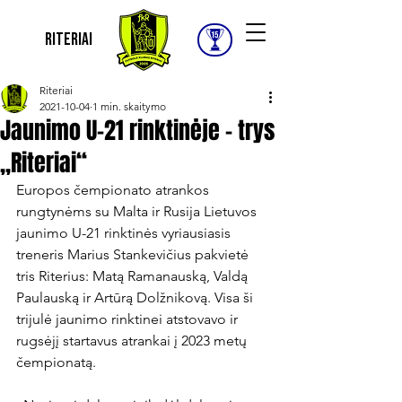
Riteriai
Riteriai
2021-10-04
1 min. skaitymo
Jaunimo U-21 rinktinėje – trys
„Riteriai“
Europos čempionato atrankos 
rungtynėms su Malta ir Rusija Lietuvos 
jaunimo U-21 rinktinės vyriausiasis 
treneris Marius Stankevičius pakvietė 
tris Riterius: Matą Ramanauską, Valdą 
Paulauską ir Artūrą Dolžnikovą. Visa ši 
trijulė jaunimo rinktinei atstovavo ir 
rugsėjį startavus atrankai į 2023 metų 
čempionatą.
