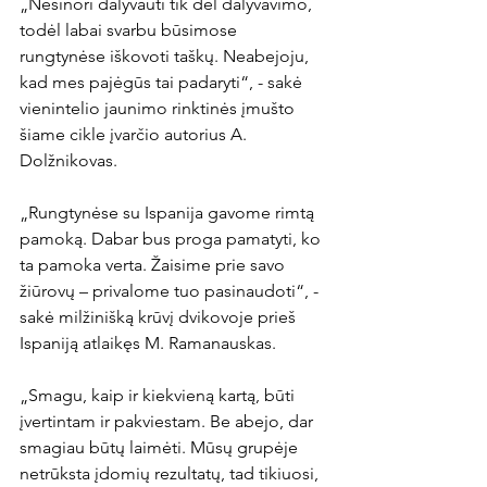
„Nesinori dalyvauti tik dėl dalyvavimo, 
todėl labai svarbu būsimose 
rungtynėse iškovoti taškų. Neabejoju, 
kad mes pajėgūs tai padaryti“, - sakė 
vienintelio jaunimo rinktinės įmušto 
šiame cikle įvarčio autorius A. 
Dolžnikovas.

„Rungtynėse su Ispanija gavome rimtą 
pamoką. Dabar bus proga pamatyti, ko 
ta pamoka verta. Žaisime prie savo 
žiūrovų – privalome tuo pasinaudoti“, - 
sakė milžinišką krūvį dvikovoje prieš 
Ispaniją atlaikęs M. Ramanauskas.

„Smagu, kaip ir kiekvieną kartą, būti 
įvertintam ir pakviestam. Be abejo, dar 
smagiau būtų laimėti. Mūsų grupėje 
netrūksta įdomių rezultatų, tad tikiuosi, 