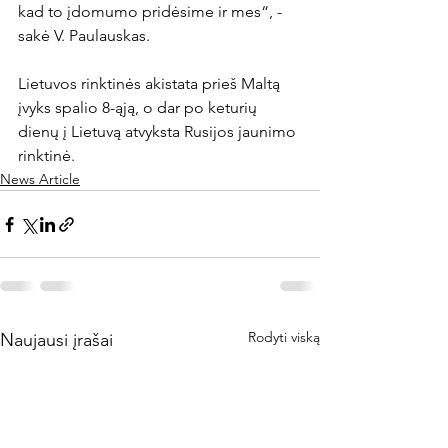
kad to įdomumo pridėsime ir mes“, - 
sakė V. Paulauskas.

Lietuvos rinktinės akistata prieš Maltą 
įvyks spalio 8-ąją, o dar po keturių 
dienų į Lietuvą atvyksta Rusijos jaunimo 
rinktinė.
News Article
Rodyti viską
Naujausi įrašai