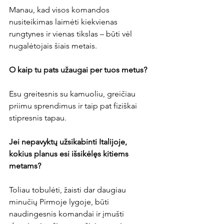
Manau, kad visos komandos 
nusiteikimas laimėti kiekvienas 
rungtynes ir vienas tikslas – būti vėl 
nugalėtojais šiais metais.

O kaip tu pats užaugai per tuos metus?
Esu greitesnis su kamuoliu, greičiau 
priimu sprendimus ir taip pat fiziškai 
stipresnis tapau.

Jei nepavyktų užsikabinti Italijoje, 
kokius planus esi išsikėlęs kitiems 
metams? 
Toliau tobulėti, žaisti dar daugiau 
minučių Pirmoje lygoje, būti 
naudingesnis komandai ir įmušti 