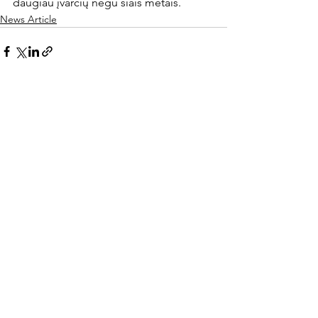
daugiau įvarčių negu šiais metais.
News Article
Rodyti viską
Naujausi įrašai