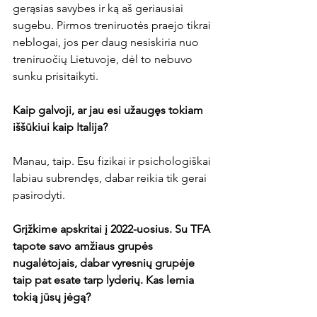
gerąsias savybes ir ką aš geriausiai 
sugebu. Pirmos treniruotės praejo tikrai 
neblogai, jos per daug nesiskiria nuo 
treniruočių Lietuvoje, dėl to nebuvo 
sunku prisitaikyti.

Kaip galvoji, ar jau esi užaugęs tokiam 
iššūkiui kaip Italija?
Manau, taip. Esu fizikai ir psichologiškai 
labiau subrendęs, dabar reikia tik gerai 
pasirodyti.

Grįžkime apskritai į 2022-uosius. Su TFA 
tapote savo amžiaus grupės 
nugalėtojais, dabar vyresnių grupėje 
taip pat esate tarp lyderių. Kas lemia 
tokią jūsų jėgą?