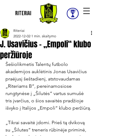
Riteriai
Riteriai
2022-12-02
1 min. skaitymo
J. Usavičius – „Empoli“ klubo
peržiūroje
Šešiolikmetis Talentų futbolo 
akademijos auklėtinis Jonas Usavičius 
praėjusį šeštadienį, atstovaudamas 
„Riteriams B“, pereinamosiose 
rungtynėse į „Šilutės“ vartus sumušė 
tris įvarčius, o šios savaitės pradžioje 
išvyko į Italijos „Empoli“ klubo peržiūrą.

„Tikrai savaitė įdomi. Prieš tą dvikovą 
su „Šilutes“ treneris rūbinėje priminė, 