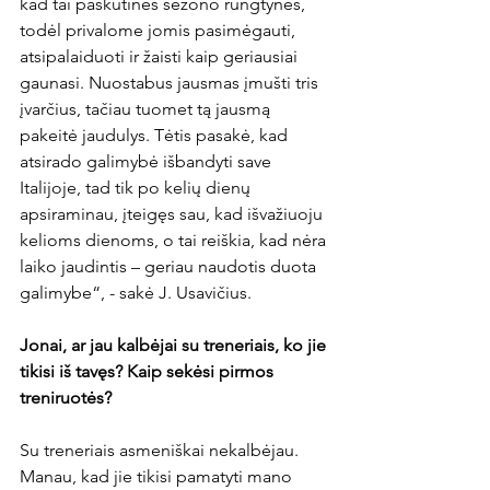
kad tai paskutinės sezono rungtynės, 
todėl privalome jomis pasimėgauti, 
atsipalaiduoti ir žaisti kaip geriausiai 
gaunasi. Nuostabus jausmas įmušti tris 
įvarčius, tačiau tuomet tą jausmą 
pakeitė jaudulys. Tėtis pasakė, kad 
atsirado galimybė išbandyti save 
Italijoje, tad tik po kelių dienų 
apsiraminau, įteigęs sau, kad išvažiuoju 
kelioms dienoms, o tai reiškia, kad nėra 
laiko jaudintis – geriau naudotis duota 
galimybe“, - sakė J. Usavičius.

Jonai, ar jau kalbėjai su treneriais, ko jie 
tikisi iš tavęs? Kaip sekėsi pirmos 
treniruotės?
Su treneriais asmeniškai nekalbėjau. 
Manau, kad jie tikisi pamatyti mano 