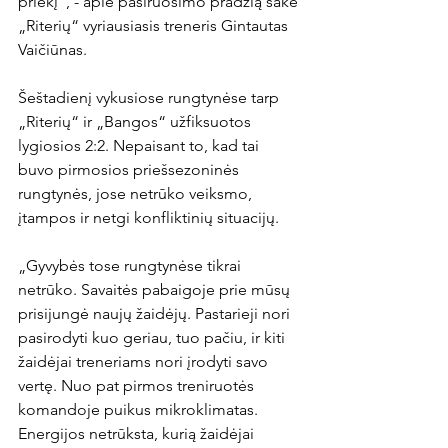
priekį“, - apie pasiruošimo pradžią sakė 
„Riterių“ vyriausiasis treneris Gintautas 
Vaičiūnas.
Šeštadienį vykusiose rungtynėse tarp 
„Riterių“ ir „Bangos“ užfiksuotos 
lygiosios 2:2. Nepaisant to, kad tai 
buvo pirmosios priešsezoninės 
rungtynės, jose netrūko veiksmo, 
įtampos ir netgi konfliktinių situacijų.
„Gyvybės tose rungtynėse tikrai 
netrūko. Savaitės pabaigoje prie mūsų 
prisijungė naujų žaidėjų. Pastarieji nori 
pasirodyti kuo geriau, tuo pačiu, ir kiti 
žaidėjai treneriams nori įrodyti savo 
vertę. Nuo pat pirmos treniruotės 
komandoje puikus mikroklimatas. 
Energijos netrūksta, kurią žaidėjai 