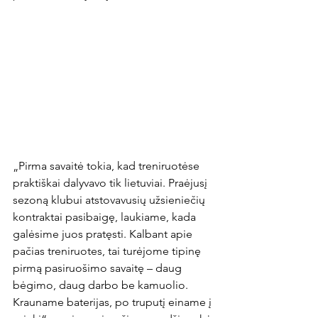
„Pirma savaitė tokia, kad treniruotėse 
praktiškai dalyvavo tik lietuviai. Praėjusį 
sezoną klubui atstovavusių užsieniečių 
kontraktai pasibaigę, laukiame, kada 
galėsime juos pratęsti. Kalbant apie 
pačias treniruotes, tai turėjome tipinę 
pirmą pasiruošimo savaitę – daug 
bėgimo, daug darbo be kamuolio. 
Krauname baterijas, po truputį einame į 