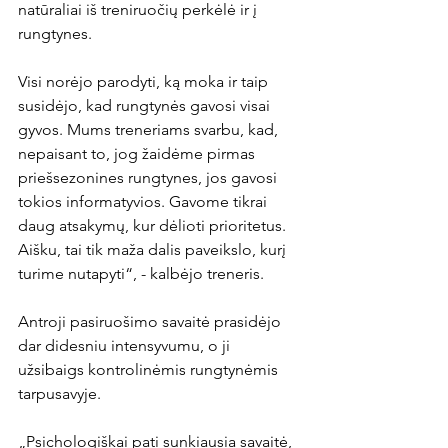
natūraliai iš treniruočių perkėlė ir į 
rungtynes.
Visi norėjo parodyti, ką moka ir taip 
susidėjo, kad rungtynės gavosi visai 
gyvos. Mums treneriams svarbu, kad, 
nepaisant to, jog žaidėme pirmas 
priešsezonines rungtynes, jos gavosi 
tokios informatyvios. Gavome tikrai 
daug atsakymų, kur dėlioti prioritetus. 
Aišku, tai tik maža dalis paveikslo, kurį 
turime nutapyti“, - kalbėjo treneris.
Antroji pasiruošimo savaitė prasidėjo 
dar didesniu intensyvumu, o ji 
užsibaigs kontrolinėmis rungtynėmis 
tarpusavyje.
„Psichologiškai pati sunkiausia savaitė, 