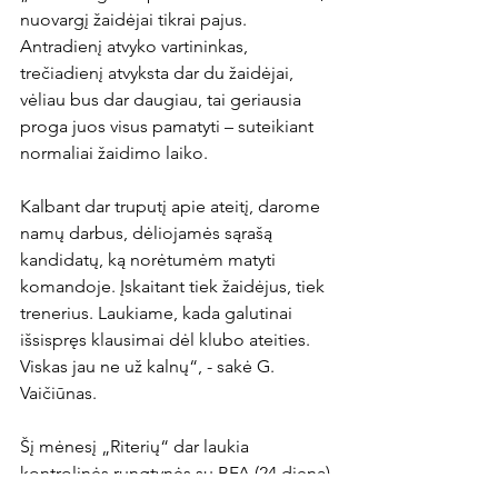
nuovargį žaidėjai tikrai pajus. 
Antradienį atvyko vartininkas, 
trečiadienį atvyksta dar du žaidėjai, 
vėliau bus dar daugiau, tai geriausia 
proga juos visus pamatyti – suteikiant 
normaliai žaidimo laiko.
Kalbant dar truputį apie ateitį, darome 
namų darbus, dėliojamės sąrašą 
kandidatų, ką norėtumėm matyti 
komandoje. Įskaitant tiek žaidėjus, tiek 
trenerius. Laukiame, kada galutinai 
išsispręs klausimai dėl klubo ateities. 
Viskas jau ne už kalnų“, - sakė G. 
Vaičiūnas.
Šį mėnesį „Riterių“ dar laukia 
kontrolinės rungtynės su BFA (24 dieną) 