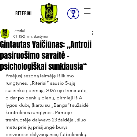
Riteriai
Riteriai
01-15
2 min. skaitymo
Gintautas Vaičiūnas: „Antroji
pasiruošimo savaitė –
psichologiškai sunkiausia“
Praėjusį sezoną laimėję išlikimo 
rungtynes, „Riteriai“ sausio 5-ąją 
susirinko į pirmąją 2026-ųjų treniruotę, 
o dar po penkių dienų, pirmieji iš A 
lygos klubų (kartu su „Banga“) sužaidė 
kontrolines rungtynes. Pirmoje 
treniruotėje dalyvavo 23 žaidėjai, šiuo 
metu prie jų prisijungė būrys 
peržiūrose dalyvaujančių futbolininkų.