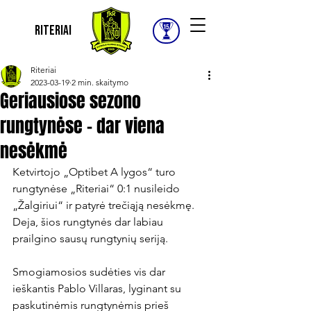
Riteriai
Riteriai
2023-03-19
2 min. skaitymo
Geriausiose sezono
rungtynėse – dar viena
nesėkmė
Ketvirtojo „Optibet A lygos“ turo 
rungtynėse „Riteriai“ 0:1 nusileido 
„Žalgiriui“ ir patyrė trečiąją nesėkmę. 
Deja, šios rungtynės dar labiau 
prailgino sausų rungtynių seriją.

Smogiamosios sudėties vis dar 
ieškantis Pablo Villaras, lyginant su 
paskutinėmis rungtynėmis prieš 