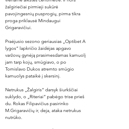
žalgiriečiai pirmieji sukūrė 
pavojingesnių pusprogių, pirma tikra 
proga priklausė Mindaugui 
Grigaravičiui.

Praėjusio sezono geriausias „Optibet A 
lygos“ lapkričio žaidėjas apgavo 
varžovų gynėją prasimesdamas kamuolį 
jam tarp kojų, smūgiavo, o po 
Tomislavo Dukos atremto smūgio 
kamuolys pataikė į skersinį.

Netrukus „Žalgiris“ darsyk šiurkščiai 
suklydo, o „Riteriai“ pabėgo trise prieš 
du. Rokas Filipavičius pasirinko 
M.Grigaravičių ir, deja, ataka netrukus 
nutrūko.
