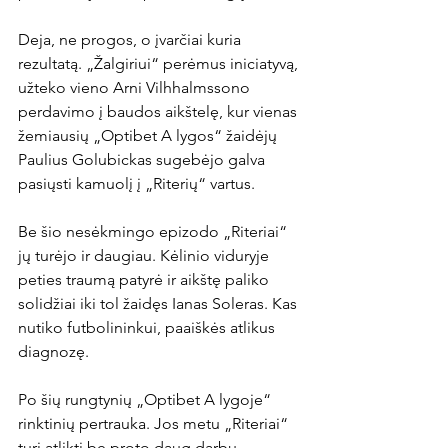
Deja, ne progos, o įvarčiai kuria 
rezultatą. „Žalgiriui“ perėmus iniciatyvą, 
užteko vieno Arni Vilhhalmssono 
perdavimo į baudos aikštelę, kur vienas 
žemiausių „Optibet A lygos“ žaidėjų 
Paulius Golubickas sugebėjo galva 
pasiųsti kamuolį į „Riterių“ vartus.

Be šio nesėkmingo epizodo „Riteriai“ 
jų turėjo ir daugiau. Kėlinio viduryje 
peties traumą patyrė ir aikštę paliko 
solidžiai iki tol žaidęs Ianas Soleras. Kas 
nutiko futbolininkui, paaiškės atlikus 
diagnozę.

Po šių rungtynių „Optibet A lygoje“ 
rinktinių pertrauka. Jos metu „Riteriai“ 
turi atlikti be proto daug darbų.
