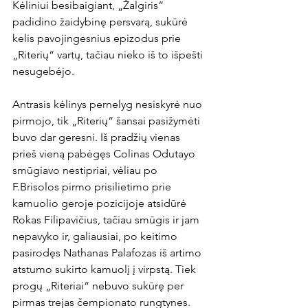
Kėliniui besibaigiant, „Žalgiris“ 
padidino žaidybinę persvarą, sukūrė 
kelis pavojingesnius epizodus prie 
„Riterių“ vartų, tačiau nieko iš to išpešti 
nesugebėjo.

Antrasis kėlinys pernelyg nesiskyrė nuo 
pirmojo, tik „Riterių“ šansai pasižymėti 
buvo dar geresni. Iš pradžių vienas 
prieš vieną pabėgęs Colinas Odutayo 
smūgiavo nestipriai, vėliau po 
F.Brisolos pirmo prisilietimo prie 
kamuolio geroje pozicijoje atsidūrė 
Rokas Filipavičius, tačiau smūgis ir jam 
nepavyko ir, galiausiai, po keitimo 
pasirodęs Nathanas Palafozas iš artimo 
atstumo sukirto kamuolį į virpstą. Tiek 
progų „Riteriai“ nebuvo sukūrę per 
pirmas trejas čempionato rungtynes.
