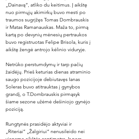
„Dainavą“, atliko du keitimus. Į aikštę 
nuo pirmųjų akimirkų buvo mesti po 
traumos sugrįžęs Tomas Dombrauskis 
ir Matas Ramanauskas. Maža to, pirmą 
kartą po devynių mėnesių pertraukos 
buvo registruotas Felipe Brisola, kuris į 
aikštę žengė antrojo kėlinio viduryje.

Netrūko perstumdymų ir tarp pačių 
žaidėjų. Prieš keturias dienas atraminio 
saugo pozicijoje debiutavęs Ianas 
Soleras buvo atitrauktas į gynybos 
grandį, o T.Dombrauskis pirmąsyk 
šiame sezone užėmė dešiniojo gynėjo 
poziciją.

Rungtynės prasidėjo aktyviai ir 
„Riteriai“ „Žalgiriui“ nenusileido nei 
viename aikštės centimetre. Ir nors 