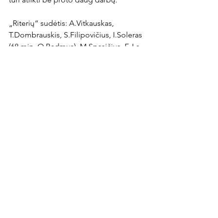
„Riterių“ sudėtis: A.Vitkauskas, 
T.Dombrauskis, S.Filipovičius, I.Soleras 
(68 min. O.Badmus), M.Spasičius, F. La 
Mantia, M.Ramanauskas, C.Odutayo (75 
min. N.Palafozas), R.Filipavičius (89 min. 
V.Paulauskas), M.Grigaravičius (68 min. 
F.Brisola), N.Popovičius.
News Article
Rodyti viską
Naujausi įrašai