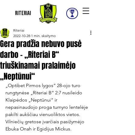
Riteriai
Riteriai
2022-10-28
1 min. skaitymo
Gera pradžia nebuvo pusė
darbo – „Riteriai B“
triuškinamai pralaimėjo
„Neptūnui“
„Optibet Pirmos lygos“ 28-ojo turo 
rungtynėse „Riteriai B“ 2:7 nusileido 
Klaipėdos „Neptūnui“ ir 
nepasinaudojo proga turnyro lentelėje 
pakilti aukščiau vienuoliktos vietos. 
Vilniečių gretose įvarčiais pasižymėjo 
Ebuka Onah ir Egidijus Mickus.
