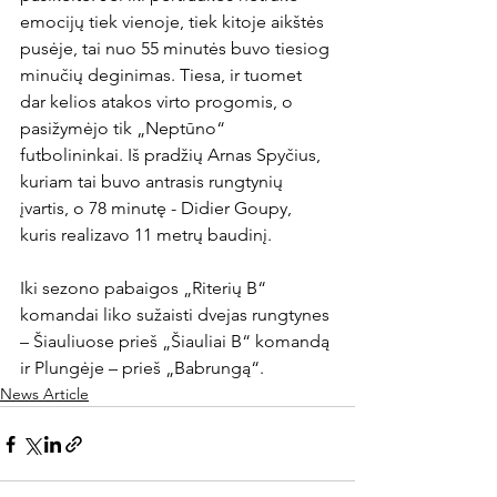
emocijų tiek vienoje, tiek kitoje aikštės 
pusėje, tai nuo 55 minutės buvo tiesiog 
minučių deginimas. Tiesa, ir tuomet 
dar kelios atakos virto progomis, o 
pasižymėjo tik „Neptūno“ 
futbolininkai. Iš pradžių Arnas Spyčius, 
kuriam tai buvo antrasis rungtynių 
įvartis, o 78 minutę - Didier Goupy, 
kuris realizavo 11 metrų baudinį.

Iki sezono pabaigos „Riterių B“ 
komandai liko sužaisti dvejas rungtynes 
– Šiauliuose prieš „Šiauliai B“ komandą 
ir Plungėje – prieš „Babrungą“.
News Article