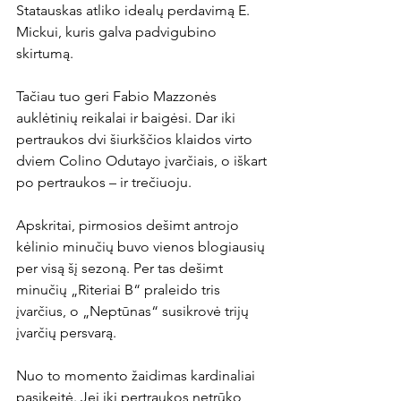
Statauskas atliko idealų perdavimą E. 
Mickui, kuris galva padvigubino 
skirtumą.

Tačiau tuo geri Fabio Mazzonės 
auklėtinių reikalai ir baigėsi. Dar iki 
pertraukos dvi šiurkščios klaidos virto 
dviem Colino Odutayo įvarčiais, o iškart 
po pertraukos – ir trečiuoju.

Apskritai, pirmosios dešimt antrojo 
kėlinio minučių buvo vienos blogiausių 
per visą šį sezoną. Per tas dešimt 
minučių „Riteriai B“ praleido tris 
įvarčius, o „Neptūnas“ susikrovė trijų 
įvarčių persvarą.

Nuo to momento žaidimas kardinaliai 
pasikeitė. Jei iki pertraukos netrūko 