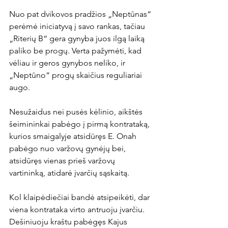
Nuo pat dvikovos pradžios „Neptūnas“ 
perėmė iniciatyvą į savo rankas, tačiau 
„Riterių B“ gera gynyba juos ilgą laiką 
paliko be progų. Verta pažymėti, kad 
vėliau ir geros gynybos neliko, ir 
„Neptūno“ progų skaičius reguliariai 
augo.

Nesužaidus nei pusės kėlinio, aikštės 
šeimininkai pabėgo į pirmą kontrataką, 
kurios smaigalyje atsidūręs E. Onah 
pabėgo nuo varžovų gynėjų bei, 
atsidūręs vienas prieš varžovų 
vartininką, atidarė įvarčių sąskaitą.

Kol klaipėdiečiai bandė atsipeikėti, dar 
viena kontrataka virto antruoju įvarčiu. 
Dešiniuoju kraštu pabėgęs Kajus 