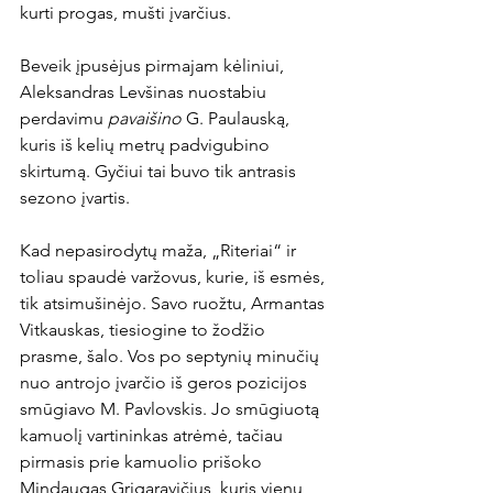
kurti progas, mušti įvarčius.

Beveik įpusėjus pirmajam kėliniui, 
Aleksandras Levšinas nuostabiu 
perdavimu 
pavaišino 
G. Paulauską, 
kuris iš kelių metrų padvigubino 
skirtumą. Gyčiui tai buvo tik antrasis 
sezono įvartis.

Kad nepasirodytų maža, „Riteriai“ ir 
toliau spaudė varžovus, kurie, iš esmės, 
tik atsimušinėjo. Savo ruožtu, Armantas 
Vitkauskas, tiesiogine to žodžio 
prasme, šalo. Vos po septynių minučių 
nuo antrojo įvarčio iš geros pozicijos 
smūgiavo M. Pavlovskis. Jo smūgiuotą 
kamuolį vartininkas atrėmė, tačiau 
pirmasis prie kamuolio prišoko 
Mindaugas Grigaravičius, kuris vienu 