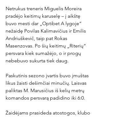
Netrukus treneris Miguelis Moreira 
pradėjo keitimų karuselę – į aikštę 
buvo mesti dar „Optibet A lygoje“ 
nežaidę Povilas Kalimavičius ir Emilis 
Andriuškevič, taip pat Rokas 
Masenzovas. Po šių keitimų „Riterių“ 
persvara kiek sumažėjo, o ir progų 
nebebuvo sukurta tiek daug.

Paskutinis sezono įvartis buvo įmuštas 
likus žaisti dešimčiai minučių. Laisvas 
paliktas M. Marusičius iš kelių metrų 
komandos persvarą padidino iki 6:0.

Žaidėjams prasideda atostogos, klubo 
vadovams – pasiruošimas 2022 metų 
sezonui, kuris startuos po trijų mėnesių.
News Article