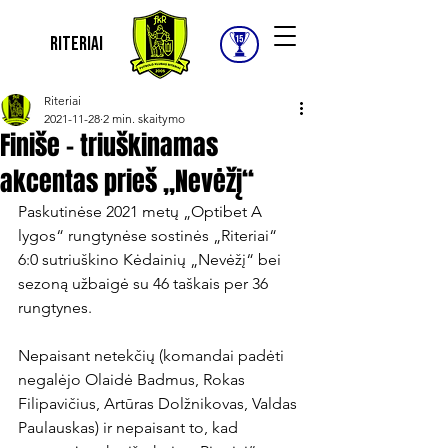
Riteriai
Riteriai
2021-11-28
2 min. skaitymo
Finiše – triuškinamas
akcentas prieš „Nevėžį“
Paskutinėse 2021 metų „Optibet A 
lygos“ rungtynėse sostinės „Riteriai“ 
6:0 sutriuškino Kėdainių „Nevėžį“ bei 
sezoną užbaigė su 46 taškais per 36 
rungtynes.

Nepaisant netekčių (komandai padėti 
negalėjo Olaidė Badmus, Rokas 
Filipavičius, Artūras Dolžnikovas, Valdas 
Paulauskas) ir nepaisant to, kad 