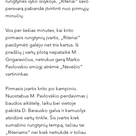
rungtynės vyko išvykoje, „Riteriai“ savo 
persvarą pabandė įtvirtinti nuo pirmųjų 
minučių.

Vos per šešias minutes, kai krito 
pirmasis rungtynių įvartis, „Riteriai“ 
pasižymėti galėjo net tris kartus. Iš 
pradžių į vartų plotą nepataikė M. 
Grigaravičius, netrukus gerą Marko 
Pavlovskio smūgį atrėmė „Nevėžio“ 
vartininkas.

Pirmasis įvartis krito po kampinio. 
Nuostabus M. Pavlovskio perdavimas į 
baudos aikštelę, laiku bei vietoje 
pakišta D. Barausko galva ir kamuolys 
atsidūrė vartų tinkle. Šis įvartis kiek 
sumažino rungtynių tempą, tačiau tai 
„Riteriams“ nei kiek netrukdė ir toliau 