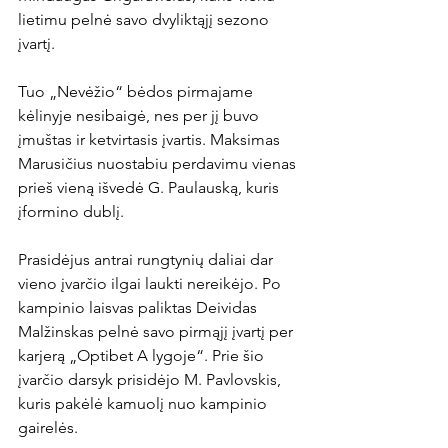
lietimu pelnė savo dvyliktąjį sezono 
įvartį.

Tuo „Nevėžio“ bėdos pirmajame 
kėlinyje nesibaigė, nes per jį buvo 
įmuštas ir ketvirtasis įvartis. Maksimas 
Marusičius nuostabiu perdavimu vienas 
prieš vieną išvedė G. Paulauską, kuris 
įformino dublį.

Prasidėjus antrai rungtynių daliai dar 
vieno įvarčio ilgai laukti nereikėjo. Po 
kampinio laisvas paliktas Deividas 
Malžinskas pelnė savo pirmąjį įvartį per 
karjerą „Optibet A lygoje“. Prie šio 
įvarčio darsyk prisidėjo M. Pavlovskis, 
kuris pakėlė kamuolį nuo kampinio 
gairelės.
