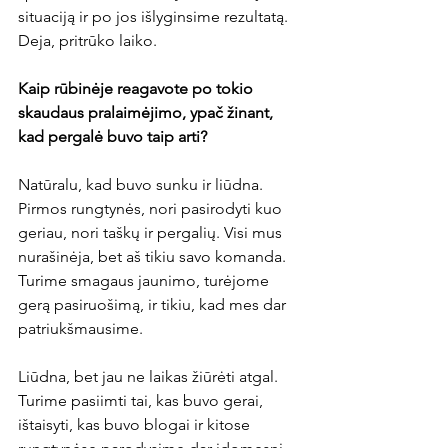
situaciją ir po jos išlyginsime rezultatą. 
Deja, pritrūko laiko.
Kaip rūbinėje reagavote po tokio 
skaudaus pralaimėjimo, ypač žinant, 
kad pergalė buvo taip arti? 
Natūralu, kad buvo sunku ir liūdna. 
Pirmos rungtynės, nori pasirodyti kuo 
geriau, nori taškų ir pergalių. Visi mus 
nurašinėja, bet aš tikiu savo komanda. 
Turime smagaus jaunimo, turėjome 
gerą pasiruošimą, ir tikiu, kad mes dar 
patriukšmausime.
Liūdna, bet jau ne laikas žiūrėti atgal. 
Turime pasiimti tai, kas buvo gerai, 
ištaisyti, kas buvo blogai ir kitose 