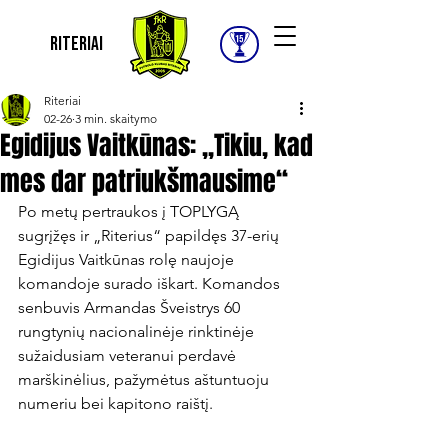
Riteriai
Riteriai
02-26
3 min. skaitymo
Egidijus Vaitkūnas: „Tikiu, kad
mes dar patriukšmausime“
Po metų pertraukos į TOPLYGĄ 
sugrįžęs ir „Riterius“ papildęs 37-erių 
Egidijus Vaitkūnas rolę naujoje 
komandoje surado iškart. Komandos 
senbuvis Armandas Šveistrys 60 
rungtynių nacionalinėje rinktinėje 
sužaidusiam veteranui perdavė 
marškinėlius, pažymėtus aštuntuoju 
numeriu bei kapitono raištį.