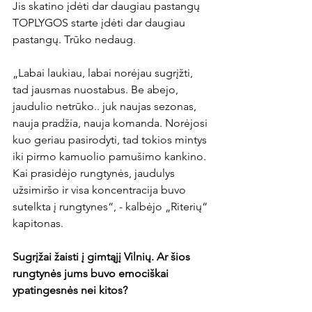
Jis skatino įdėti dar daugiau pastangų 
TOPLYGOS starte įdėti dar daugiau 
pastangų. Trūko nedaug. 
„Labai laukiau, labai norėjau sugrįžti, 
tad jausmas nuostabus. Be abejo, 
jaudulio netrūko.. juk naujas sezonas, 
nauja pradžia, nauja komanda. Norėjosi 
kuo geriau pasirodyti, tad tokios mintys 
iki pirmo kamuolio pamušimo kankino. 
Kai prasidėjo rungtynės, jaudulys 
užsimiršo ir visa koncentracija buvo 
sutelkta į rungtynes“, - kalbėjo „Riterių“ 
kapitonas.
Sugrįžai žaisti į gimtąjį Vilnių. Ar šios 
rungtynės jums buvo emociškai 
ypatingesnės nei kitos? 