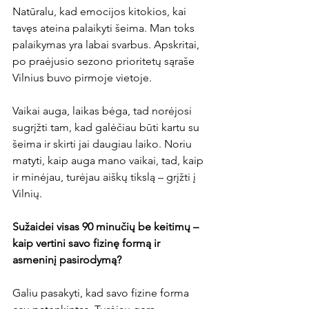
Natūralu, kad emocijos kitokios, kai 
tavęs ateina palaikyti šeima. Man toks 
palaikymas yra labai svarbus. Apskritai, 
po praėjusio sezono prioritetų sąraše 
Vilnius buvo pirmoje vietoje. 
Vaikai auga, laikas bėga, tad norėjosi 
sugrįžti tam, kad galėčiau būti kartu su 
šeima ir skirti jai daugiau laiko. Noriu 
matyti, kaip auga mano vaikai, tad, kaip 
ir minėjau, turėjau aiškų tikslą – grįžti į 
Vilnių.
Sužaidei visas 90 minučių be keitimų – 
kaip vertini savo fizinę formą ir 
asmeninį pasirodymą? 
Galiu pasakyti, kad savo fizine forma 