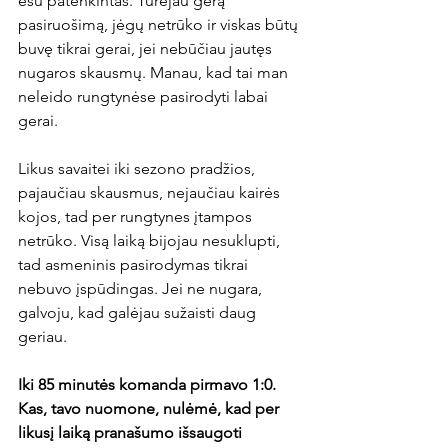
esu patenkintas. Turėjau gerą 
pasiruošimą, jėgų netrūko ir viskas būtų 
buvę tikrai gerai, jei nebūčiau jautęs 
nugaros skausmų. Manau, kad tai man 
neleido rungtynėse pasirodyti labai 
gerai. 
Likus savaitei iki sezono pradžios, 
pajaučiau skausmus, nejaučiau kairės 
kojos, tad per rungtynes įtampos 
netrūko. Visą laiką bijojau nesuklupti, 
tad asmeninis pasirodymas tikrai 
nebuvo įspūdingas. Jei ne nugara, 
galvoju, kad galėjau sužaisti daug 
geriau.   
Iki 85 minutės komanda pirmavo 1:0. 
Kas, tavo nuomone, nulėmė, kad per 
likusį laiką pranašumo išsaugoti 