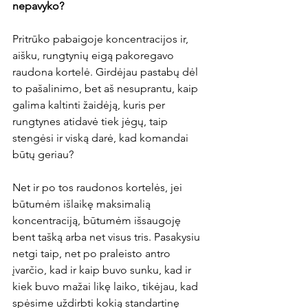
nepavyko? 
Pritrūko pabaigoje koncentracijos ir, 
aišku, rungtynių eigą pakoregavo 
raudona kortelė. Girdėjau pastabų dėl 
to pašalinimo, bet aš nesuprantu, kaip 
galima kaltinti žaidėją, kuris per 
rungtynes atidavė tiek jėgų, taip 
stengėsi ir viską darė, kad komandai 
būtų geriau? 
Net ir po tos raudonos kortelės, jei 
būtumėm išlaikę maksimalią 
koncentraciją, būtumėm išsaugoję 
bent tašką arba net visus tris. Pasakysiu 
netgi taip, net po praleisto antro 
įvarčio, kad ir kaip buvo sunku, kad ir 
kiek buvo mažai likę laiko, tikėjau, kad 
spėsime uždirbti kokią standartinę 