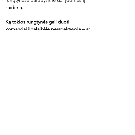
rungtynėse parodysime dar įdomesnį 
žaidimą.
Ką tokios rungtynės gali duoti 
komandai ilgalaikėje perspektyvoje – ar 
tai labiau skaudi pamoka, ar 
motyvacija? 
Ir viena, ir kita. Skaudi pamoka dėl to, 
kad kitaip pradedi vertinti rungtynių 
pabaigą. Žinai, kaip gali elgtis, kaip 
geriau nesielgti, kaip vienoje ar kitoje 
situacijoje elgtumeisi dabar, bet.. iš 
kitos pusės, tai motyvacija. Parodėme, 
kad galime žaisti, galime kovoti. 
Skaudūs pralaimėjimai motyvuoja kuo 
greičiau siekti geresnių rezultatų. 
--- 