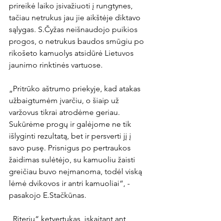
prireikė laiko įsivažiuoti į rungtynes, 
tačiau netrukus jau jie aikštėje diktavo 
sąlygas. S.Čyžas neišnaudojo puikios 
progos, o netrukus baudos smūgiu po 
rikošeto kamuolys atsidūrė Lietuvos 
jaunimo rinktinės vartuose.

„Pritrūko aštrumo priekyje, kad atakas 
užbaigtumėm įvarčiu, o šiaip už 
varžovus tikrai atrodėme geriau. 
Sukūrėme progų ir galėjome ne tik 
išlyginti rezultatą, bet ir persverti jį į 
savo pusę. Prisnigus po pertraukos 
žaidimas sulėtėjo, su kamuoliu žaisti 
greičiau buvo neįmanoma, todėl viską 
lėmė dvikovos ir antri kamuoliai“, - 
pasakojo E.Stačkūnas.

„Riterių“ ketvertukas, įskaitant ant 