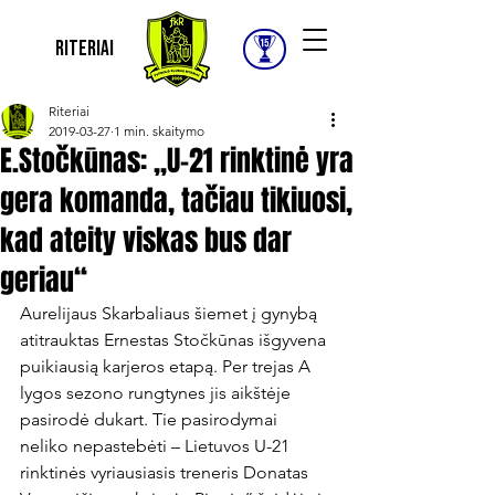
Riteriai
Riteriai
2019-03-27
1 min. skaitymo
E.Stočkūnas: „U-21 rinktinė yra
gera komanda, tačiau tikiuosi,
kad ateity viskas bus dar
geriau“
Aurelijaus Skarbaliaus šiemet į gynybą 
atitrauktas Ernestas Stočkūnas išgyvena 
puikiausią karjeros etapą. Per trejas A 
lygos sezono rungtynes jis aikštėje 
pasirodė dukart. Tie pasirodymai 
neliko nepastebėti – Lietuvos U-21 
rinktinės vyriausiasis treneris Donatas 