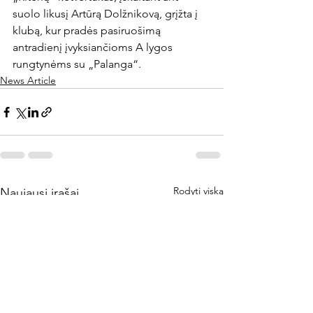
suolo likusį Artūrą Dolžnikovą, grįžta į 
klubą, kur pradės pasiruošimą 
antradienį įvyksiančioms A lygos 
rungtynėms su „Palanga“.
News Article
Rodyti viską
Naujausi įrašai