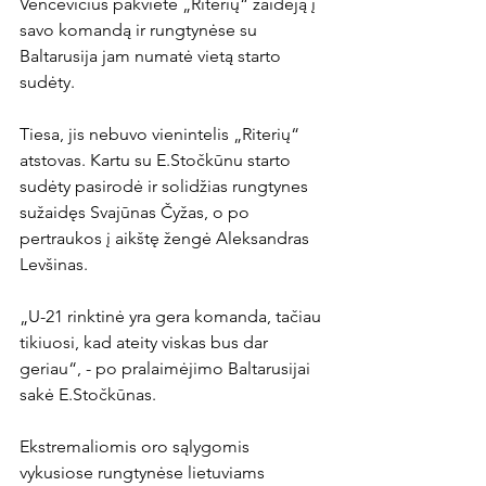
Vencevičius pakvietė „Riterių“ žaidėją į 
savo komandą ir rungtynėse su 
Baltarusija jam numatė vietą starto 
sudėty.

Tiesa, jis nebuvo vienintelis „Riterių“ 
atstovas. Kartu su E.Stočkūnu starto 
sudėty pasirodė ir solidžias rungtynes 
sužaidęs Svajūnas Čyžas, o po 
pertraukos į aikštę žengė Aleksandras 
Levšinas.

„U-21 rinktinė yra gera komanda, tačiau 
tikiuosi, kad ateity viskas bus dar 
geriau“, - po pralaimėjimo Baltarusijai 
sakė E.Stočkūnas.

Ekstremaliomis oro sąlygomis 
vykusiose rungtynėse lietuviams 