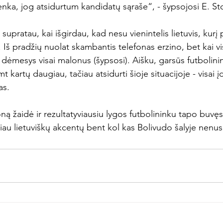
nka, jog atsidurtum kandidatų sąraše“, - šypsojosi E. St
 supratau, kai išgirdau, kad nesu vienintelis lietuvis, kurį 
a. Iš pradžių nuolat skambantis telefonas erzino, bet kai vi
dėmesys visai malonus (šypsosi). Aišku, garsūs futbolinin
t kartų daugiau, tačiau atsidurti šioje situacijoje - visai įd
s.

ną žaidė ir rezultatyviausiu lygos futbolininku tapo buvęs 
iau lietuviškų akcentų bent kol kas Bolivudo šalyje nenu