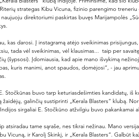
„Kerala Blasters“ klubą Indijoje. Priminsime, kad šio klub
Riterių strategas Kibu Vicuna, fizinio parengimo treneriu 
 naujuoju direktoriumi paskirtas buvęs Marijampolės „S
ys.

u, kas darosi. Į instagramą atėjo sveikinimas prisijungus,
iu, tada vėl sveikinimas, vėl klausimas...  taip per savait
ių (šypsosi). Įdomiausia, kad apie mano išvykimą nežinoja
bas, kuris manimi, anot spaudos, domėjosi“, - jau aprimu
s.

. Stočkūnas buvo tarp keturiasdešimties kandidatų, iš ku
tą žaidėjų, galinčių sustiprinti „Kerala Blasters“ klubą. Nor
Indijos sirgaliai E. Stočkūno atžvilgiu buvo pakankamai ak
aip atsiradau tame sąraše, nes tikrai nežinau. Mano versija
u Vicuną, ir Karolį Skinkį, ir „Kerala Blasters“. Galbūt ka