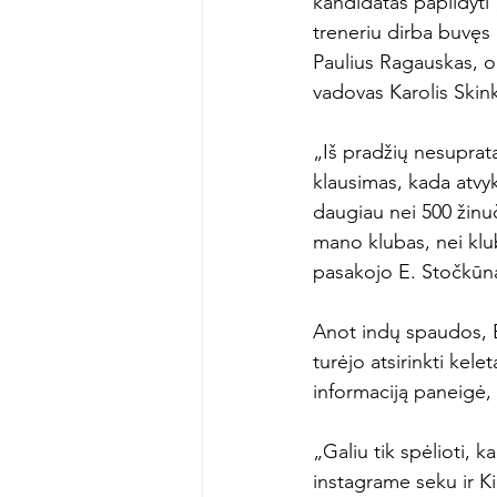
kandidatas papildyti 
treneriu dirba buvęs 
Paulius Ragauskas, o
vadovas Karolis Skink
„Iš pradžių nesuprata
klausimas, kada atvyks
daugiau nei 500 žinuč
mano klubas, nei klu
pasakojo E. Stočkūna
Anot indų spaudos, E
turėjo atsirinkti kele
informaciją paneigė, 
„Galiu tik spėlioti, k
instagrame seku ir Kib