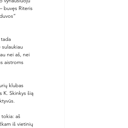
o vyriausiuoju 
– buvęs Riteris 
ūduvos“ 
 tada 
ę sulaukiau 
u nei aš, nei 
s aistroms 
rių klubas 
s K. Skinkys šią 
tyvūs.

 tokia: aš 
žkam iš vietinių 