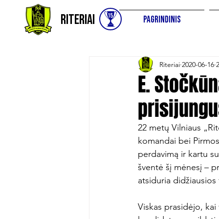
Riteriai
Pagrindinis
Riteriai
2020-06-16
E. Stočkū
prisijungu
22 metų Vilniaus „Rit
komandai bei Pirmos 
perdavimą ir kartu su
šventė šį mėnesį – pri
atsiduria didžiausios
Viskas prasidėjo, kai