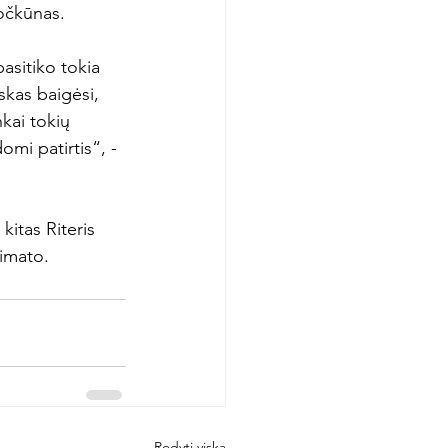
očkūnas.

pasitiko tokia 
skas baigėsi, 
kai tokių 
omi patirtis“, - 
kitas Riteris 
simato.
Rodyti viską