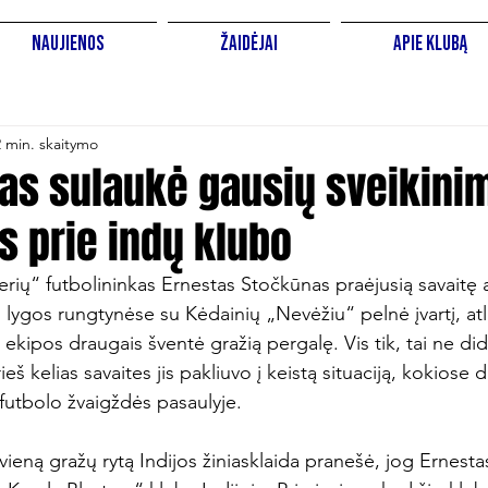
Naujienos
Žaidėjai
Apie Klubą
2 min. skaitymo
nas sulaukė gausių sveikini
s prie indų klubo
erių“ futbolininkas Ernestas Stočkūnas praėjusią savaitę 
lygos rungtynėse su Kėdainių „Nevėžiu“ pelnė įvartį, atli
 ekipos draugais šventė gražią pergalę. Vis tik, tai ne di
eš kelias savaites jis pakliuvo į keistą situaciją, kokiose d
 futbolo žvaigždės pasaulyje.

 vieną gražų rytą Indijos žiniasklaida pranešė, jog Ernest