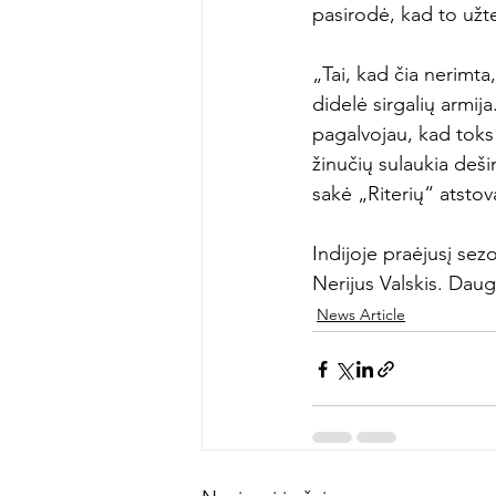
pasirodė, kad to užte
„Tai, kad čia nerimta,
didelė sirgalių armij
pagalvojau, kad toks 
žinučių sulaukia dešim
sakė „Riterių“ atstova
Indijoje praėjusį sezo
Nerijus Valskis. Daug
News Article