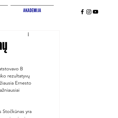
Akademija
mų
atstovavo B 
ko rezultatyvų 
džiausia Ernesto 
ažniausiai 
as Stočkūnas yra 