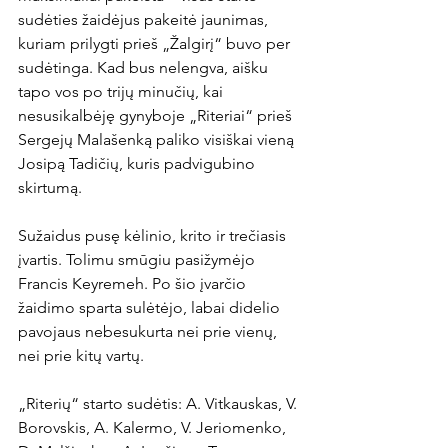
sudėties žaidėjus pakeitė jaunimas, 
kuriam prilygti prieš „Žalgirį“ buvo per 
sudėtinga. Kad bus nelengva, aišku 
tapo vos po trijų minučių, kai 
nesusikalbėję gynyboje „Riteriai“ prieš 
Sergejų Malašenką paliko visiškai vieną 
Josipą Tadičių, kuris padvigubino 
skirtumą.

Sužaidus pusę kėlinio, krito ir trečiasis 
įvartis. Tolimu smūgiu pasižymėjo 
Francis Keyremeh. Po šio įvarčio 
žaidimo sparta sulėtėjo, labai didelio 
pavojaus nebesukurta nei prie vienų, 
nei prie kitų vartų.

„Riterių“ starto sudėtis: A. Vitkauskas, V. 
Borovskis, A. Kalermo, V. Jeriomenko, 