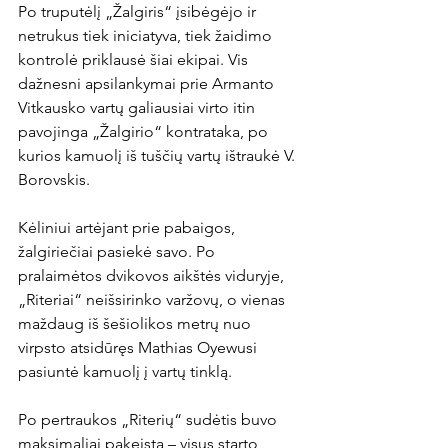
Po truputėlį „Žalgiris“ įsibėgėjo ir 
netrukus tiek iniciatyva, tiek žaidimo 
kontrolė priklausė šiai ekipai. Vis 
dažnesni apsilankymai prie Armanto 
Vitkausko vartų galiausiai virto itin 
pavojinga „Žalgirio“ kontrataka, po 
kurios kamuolį iš tuščių vartų ištraukė V. 
Borovskis.

Kėliniui artėjant prie pabaigos, 
žalgiriečiai pasiekė savo. Po 
pralaimėtos dvikovos aikštės viduryje, 
„Riteriai“ neišsirinko varžovų, o vienas 
maždaug iš šešiolikos metrų nuo 
virpsto atsidūręs Mathias Oyewusi 
pasiuntė kamuolį į vartų tinklą.

Po pertraukos „Riterių“ sudėtis buvo 
maksimaliai pakeista – visus starto 