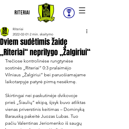
Riteriai
Riteriai
2022-02-01
2 min. skaitymo
Dviem sudėtimis žaidę
„Riteriai“ neprilygo „Žalgiriui“
Trečiose kontrolinėse rungtynėse 
sostinės „Riteriai“ 0:3 pralaimėjo 
Vilniaus „Žalgiriui“ bei paruošiamajame 
laikotarpyje patyrė pirmą nesėkmę.

Skirtingai nei paskutinėje dvikovoje 
prieš „Šiaulių“ ekipą, šįsyk buvo atliktas 
vienas priverstinis keitimas – Dominyką 
Barauską pakeitė Juozas Lubas. Tuo 
pačiu Valentinas Jeriomenko iš saugų 