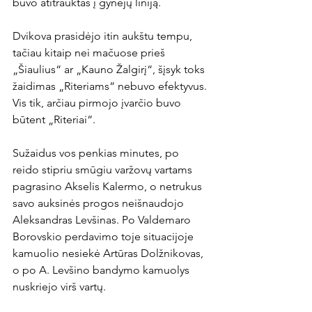
buvo atitrauktas į gynėjų liniją.

Dvikova prasidėjo itin aukštu tempu, 
tačiau kitaip nei mačuose prieš 
„Šiaulius“ ar „Kauno Žalgirį“, šįsyk toks 
žaidimas „Riteriams“ nebuvo efektyvus. 
Vis tik, arčiau pirmojo įvarčio buvo 
būtent „Riteriai“.

Sužaidus vos penkias minutes, po 
reido stipriu smūgiu varžovų vartams 
pagrasino Akselis Kalermo, o netrukus 
savo auksinės progos neišnaudojo 
Aleksandras Levšinas. Po Valdemaro 
Borovskio perdavimo toje situacijoje 
kamuolio nesiekė Artūras Dolžnikovas, 
o po A. Levšino bandymo kamuolys 
nuskriejo virš vartų.
