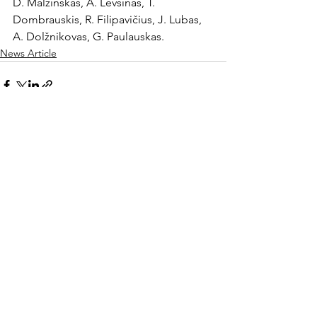
D. Malžinskas, A. Levšinas, T. 
Dombrauskis, R. Filipavičius, J. Lubas, 
A. Dolžnikovas, G. Paulauskas.
News Article
Rodyti viską
Naujausi įrašai