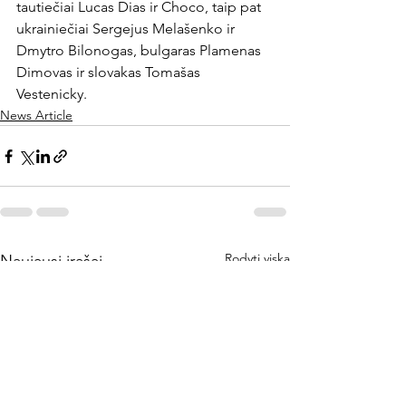
tautiečiai Lucas Dias ir Choco, taip pat 
ukrainiečiai Sergejus Melašenko ir 
Dmytro Bilonogas, bulgaras Plamenas 
Dimovas ir slovakas Tomašas 
Vestenicky.
News Article
Rodyti viską
Naujausi įrašai