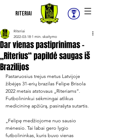
Riteriai
Riteriai
2022-03-18
1 min. skaitymo
Dar vienas pastiprinimas –
„Riterius“ papildė saugas iš
Brazilijos
Pastaruosius trejus metus Latvijoje 
žibėjęs 31-erių brazilas Felipe Brisola 
2022 metais atstovaus „Riteriams“. 
Futbolininkui sėkmingai atlikus 
medicininę apžiūrą, pasirašyta sutartis.

„Felipę medžiojome nuo sausio 
mėnesio. Tai labai gero lygio 
futbolininkas, kuris buvo vienas 