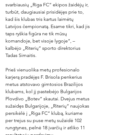
svarbiausių „Riga FC“ ekipos žaidėjų ir, 
turbūt, daugiausiai prisidėjęs prie to, 
kad šis klubas tris kartus laimėtų 
Latvijos čempionatą. Esame tikri, kad jis 
taps ryškia figūra ne tik mūsų 
komandoje, bet visoje lygoje“, – 
kalbėjo „Riterių“ sporto direktorius 
Tadas Simaitis.

Prieš vienuolika metų profesionalo 
karjerą pradėjęs F. Brisola penkerius 
metus atstovavo gimtosios Brazilijos 
klubams, kol jį pastebėjo Bulgarijos 
Plovdivo „Botev“ skautai. Dvejus metus 
sužaidęs Bulgarijoje, „Riterių“ naujokas 
persikėlė į „Riga FC“ klubą, kuriame 
per trejus su puse metų sužaidė 102 
rungtynes, pelnė 18 įvarčių ir atliko 11 
rezultatyvių perdavimų.
