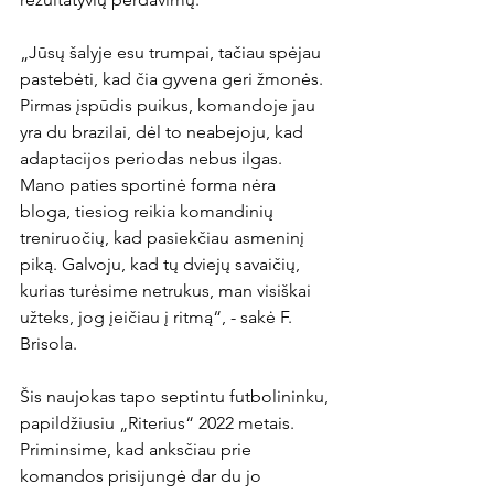
„Jūsų šalyje esu trumpai, tačiau spėjau 
pastebėti, kad čia gyvena geri žmonės. 
Pirmas įspūdis puikus, komandoje jau 
yra du brazilai, dėl to neabejoju, kad 
adaptacijos periodas nebus ilgas. 
Mano paties sportinė forma nėra 
bloga, tiesiog reikia komandinių 
treniruočių, kad pasiekčiau asmeninį 
piką. Galvoju, kad tų dviejų savaičių, 
kurias turėsime netrukus, man visiškai 
užteks, jog įeičiau į ritmą“, - sakė F. 
Brisola.

Šis naujokas tapo septintu futbolininku, 
papildžiusiu „Riterius“ 2022 metais. 
Priminsime, kad anksčiau prie 
komandos prisijungė dar du jo 