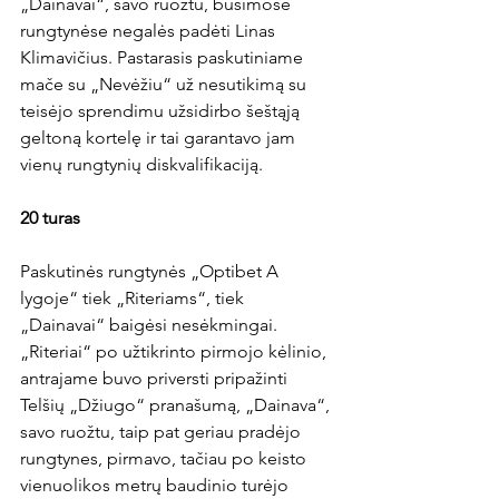
„Dainavai“, savo ruožtu, būsimose 
rungtynėse negalės padėti Linas 
Klimavičius. Pastarasis paskutiniame 
mače su „Nevėžiu“ už nesutikimą su 
teisėjo sprendimu užsidirbo šeštąją 
geltoną kortelę ir tai garantavo jam 
vienų rungtynių diskvalifikaciją.

20 turas
Paskutinės rungtynės „Optibet A 
lygoje“ tiek „Riteriams“, tiek 
„Dainavai“ baigėsi nesėkmingai. 
„Riteriai“ po užtikrinto pirmojo kėlinio, 
antrajame buvo priversti pripažinti 
Telšių „Džiugo“ pranašumą, „Dainava“, 
savo ruožtu, taip pat geriau pradėjo 
rungtynes, pirmavo, tačiau po keisto 
vienuolikos metrų baudinio turėjo 