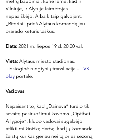
metrų baudiniai, kurie lėmė, kad ir 
Vilniuje, ir Alytuje laimėtojas 
nepaaiškėjo. Arba kitaip galvojant, 
„Riteriai“ prieš Alytaus komandą jau 
prarado keturis taškus.

Data:
 2021 m. liepos 19 d. 20:00 val.

Vieta:
 Alytaus miesto stadionas. 
Tiesioginė rungtynių transliacija – 
TV3 
play
 portale.

Varžovas
Nepaisant to, kad „Dainava“ turėjo tik 
savaitę pasiruošimui kovoms „Optibet 
A lygoje“, klubo vadovai sugebėjo 
atlikti milžinišką darbą, kad jų komanda 
žaistų kur kas geriau nei tą prieš sezoną 