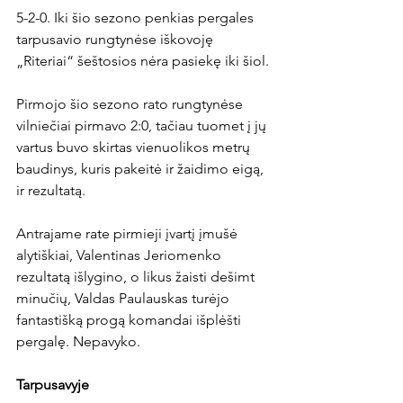
5-2-0. Iki šio sezono penkias pergales 
tarpusavio rungtynėse iškovoję 
„Riteriai“ šeštosios nėra pasiekę iki šiol.

Pirmojo šio sezono rato rungtynėse 
vilniečiai pirmavo 2:0, tačiau tuomet į jų 
vartus buvo skirtas vienuolikos metrų 
baudinys, kuris pakeitė ir žaidimo eigą, 
ir rezultatą.

Antrajame rate pirmieji įvartį įmušė 
alytiškiai, Valentinas Jeriomenko 
rezultatą išlygino, o likus žaisti dešimt 
minučių, Valdas Paulauskas turėjo 
fantastišką progą komandai išplėšti 
pergalę. Nepavyko.

Tarpusavyje