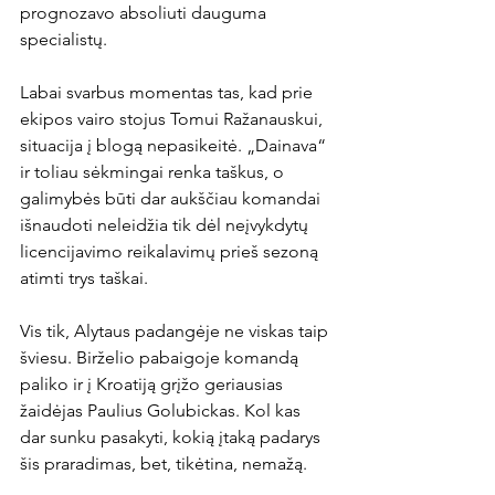
prognozavo absoliuti dauguma 
specialistų.

Labai svarbus momentas tas, kad prie 
ekipos vairo stojus Tomui Ražanauskui, 
situacija į blogą nepasikeitė. „Dainava“ 
ir toliau sėkmingai renka taškus, o 
galimybės būti dar aukščiau komandai 
išnaudoti neleidžia tik dėl neįvykdytų 
licencijavimo reikalavimų prieš sezoną 
atimti trys taškai.

Vis tik, Alytaus padangėje ne viskas taip 
šviesu. Birželio pabaigoje komandą 
paliko ir į Kroatiją grįžo geriausias 
žaidėjas Paulius Golubickas. Kol kas 
dar sunku pasakyti, kokią įtaką padarys 
šis praradimas, bet, tikėtina, nemažą.
