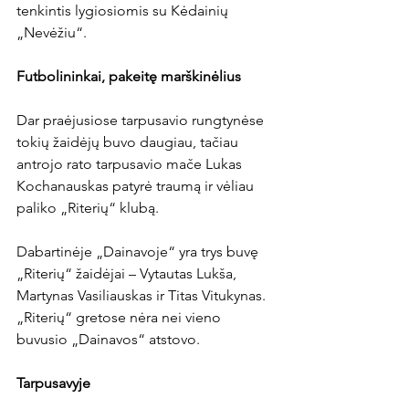
tenkintis lygiosiomis su Kėdainių 
„Nevėžiu“.

Futbolininkai, pakeitę marškinėlius
Dar praėjusiose tarpusavio rungtynėse 
tokių žaidėjų buvo daugiau, tačiau 
antrojo rato tarpusavio mače Lukas 
Kochanauskas patyrė traumą ir vėliau 
paliko „Riterių“ klubą.

Dabartinėje „Dainavoje“ yra trys buvę 
„Riterių“ žaidėjai – Vytautas Lukša, 
Martynas Vasiliauskas ir Titas Vitukynas. 
„Riterių“ gretose nėra nei vieno 
buvusio „Dainavos“ atstovo.

Tarpusavyje