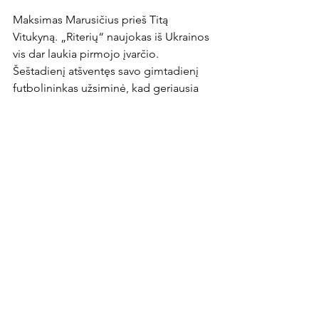
Maksimas Marusičius prieš Titą 
Vitukyną. „Riterių“ naujokas iš Ukrainos 
vis dar laukia pirmojo įvarčio. 
Šeštadienį atšventęs savo gimtadienį 
futbolininkas užsiminė, kad geriausia 
dovana būtų įmuštas įvartis ir iškovota 
pergalė Alytuje. Toks scenarijus 
psichologiškai puolėjui padėtų ir 
būsimose dvikovose.

T. Vitukynas šiame sezone į „Riterių“ 
vartus yra įmušęs du įvarčius, tad 
natūralu, jog vilniečių užduotis – 
neleisti jam pratęsti šios sėkmingos 
serijos.

Orų prognozė