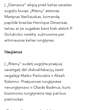
Į „Dainavos“ ekipą prieš kelias savaites 
sugrįžo buvęs „Riterių“ atstovas 
Martynas Vasiliauskas, komandą 
papildė brazilas Henrique Devensas, 
tačiau ar jie sugebės bent kiek atstoti P. 
Golubicko netektį, sužinosime per 
artimiausias kelias rungtynes.

Naujienos
Į „Riterių“ sudėtį sugrįžta praėjusį 
savaitgalį dėl diskvalifakacijų žaisti 
negalėję Marko Pavlovskis ir Akseli 
Kalermo. Praėjusiose rungtynėse 
nerungtyniavo ir Olaide Badmus, kuris 
būsimoms rungtynėms taip pat bus 
pasiruošęs.
