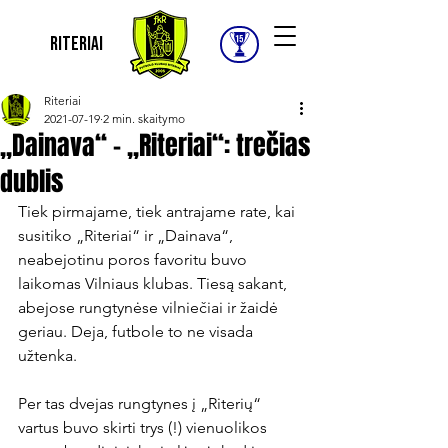
Riteriai
Riteriai
2021-07-19
2 min. skaitymo
„Dainava“ – „Riteriai“: trečias
dublis
Tiek pirmajame, tiek antrajame rate, kai 
susitiko „Riteriai“ ir „Dainava“, 
neabejotinu poros favoritu buvo 
laikomas Vilniaus klubas. Tiesą sakant, 
abejose rungtynėse vilniečiai ir žaidė 
geriau. Deja, futbole to ne visada 
užtenka.

Per tas dvejas rungtynes į „Riterių“ 
vartus buvo skirti trys (!) vienuolikos 