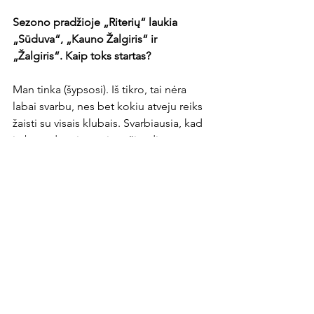
Sezono pradžioje „Riterių“ laukia 
„Sūduva“, „Kauno Žalgiris“ ir 
„Žalgiris“. Kaip toks startas?
Man tinka (šypsosi). Iš tikro, tai nėra 
labai svarbu, nes bet kokiu atveju reiks 
žaisti su visais klubais. Svarbiausia, kad 
jų būtų daugiau nei yra šiandien.

Matydamas kitų komandų namų darbus 
tarpsezonyje, kaip manai keisis (ar 
nesikeis) jėgų balansas lygoje?
Labai sudėtinga atsakyti. Spręsti vien iš 
kontrolinių rungtynių ar vien iš naujų 
pavardžių nėra rimta. Manau, kad 
daugiau mažiau lygis išliks panašus, o 
tiksliau bus galima atsakyti įpusėjus 