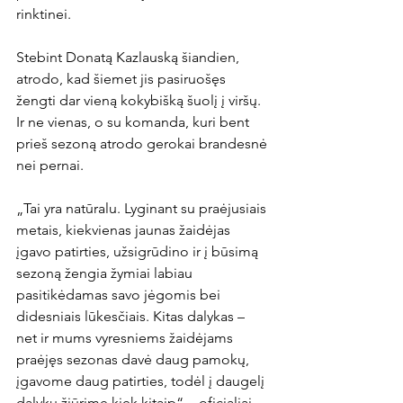
rinktinei.

Stebint Donatą Kazlauską šiandien, 
atrodo, kad šiemet jis pasiruošęs 
žengti dar vieną kokybišką šuolį į viršų. 
Ir ne vienas, o su komanda, kuri bent 
prieš sezoną atrodo gerokai brandesnė 
nei pernai.

„Tai yra natūralu. Lyginant su praėjusiais 
metais, kiekvienas jaunas žaidėjas 
įgavo patirties, užsigrūdino ir į būsimą 
sezoną žengia žymiai labiau 
pasitikėdamas savo jėgomis bei 
didesniais lūkesčiais. Kitas dalykas – 
net ir mums vyresniems žaidėjams 
praėjęs sezonas davė daug pamokų, 
įgavome daug patirties, todėl į daugelį 
dalykų žiūrime kiek kitaip“, - oficialiai 