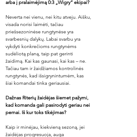
arba į pralaimėjimą 0:3 „Wigry“ ekipai?
Neverta nei vienu, nei kitu atveju. Aišku, 
visada norisi laimėti, tačiau 
priešsezoninėse rungtynėse yra 
svarbesnių dalykų. Labai svarbu yra 
vykdyti konkrečioms rungtynėms 
sudėliotą planą, taip pat gerinti 
žaidimą. Kai kas gaunasi, kai kas – ne. 
Tačiau tam ir žaidžiamos kontrolinės 
rungtynės, kad išsigrynintumėm, kas 
šiai komandai tinka geriausiai.

Dažnas Riterių žaidėjas šiemet pažymi, 
kad komanda gali pasirodyti geriau nei 
pernai. Iš kur toks tikėjimas?
Kaip ir minėjau, kiekvieną sezoną, jei 
žaidėjas progresuoja, auga 