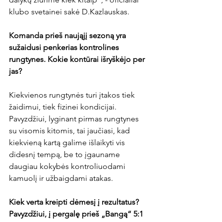
klubo svetainei sakė D.Kazlauskas.

Komanda prieš naująjį sezoną yra 
sužaidusi penkerias kontrolines 
rungtynes. Kokie kontūrai išryškėjo per 
jas?
Kiekvienos rungtynės turi įtakos tiek 
žaidimui, tiek fizinei kondicijai. 
Pavyzdžiui, lyginant pirmas rungtynes 
su visomis kitomis, tai jaučiasi, kad 
kiekvieną kartą galime išlaikyti vis 
didesnį tempą, be to įgauname 
daugiau kokybės kontroliuodami 
kamuolį ir užbaigdami atakas.

Kiek verta kreipti dėmesį į rezultatus? 
Pavyzdžiui, į pergalę prieš „Bangą“ 5:1 