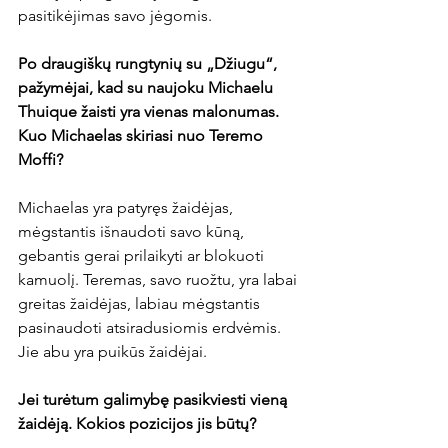
pasitikėjimas savo jėgomis.

Po draugiškų rungtynių su „Džiugu“, 
pažymėjai, kad su naujoku Michaelu 
Thuique žaisti yra vienas malonumas. 
Kuo Michaelas skiriasi nuo Teremo 
Moffi?
Michaelas yra patyręs žaidėjas, 
mėgstantis išnaudoti savo kūną, 
gebantis gerai prilaikyti ar blokuoti 
kamuolį. Teremas, savo ruožtu, yra labai 
greitas žaidėjas, labiau mėgstantis 
pasinaudoti atsiradusiomis erdvėmis. 
Jie abu yra puikūs žaidėjai.

Jei turėtum galimybę pasikviesti vieną 
žaidėją. Kokios pozicijos jis būtų?