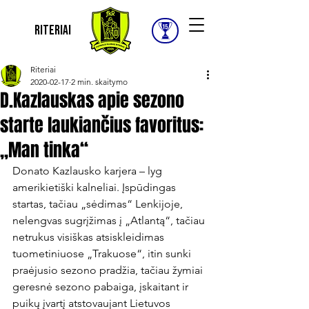
Riteriai
Riteriai
2020-02-17
2 min. skaitymo
D.Kazlauskas apie sezono
starte laukiančius favoritus:
„Man tinka“
Donato Kazlausko karjera – lyg 
amerikietiški kalneliai. Įspūdingas 
startas, tačiau „sėdimas“ Lenkijoje, 
nelengvas sugrįžimas į „Atlantą“, tačiau 
netrukus visiškas atsiskleidimas 
tuometiniuose „Trakuose“, itin sunki 
praėjusio sezono pradžia, tačiau žymiai 
geresnė sezono pabaiga, įskaitant ir 
puikų įvartį atstovaujant Lietuvos 