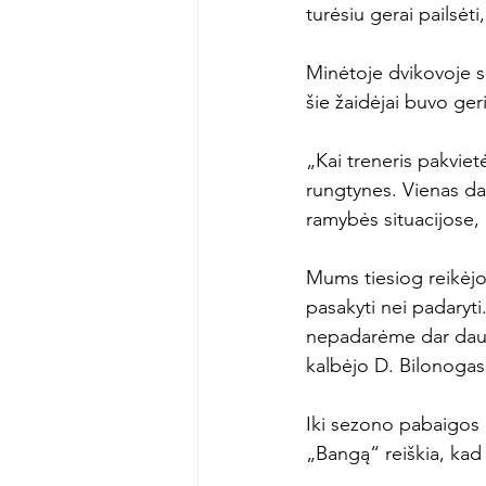
turėsiu gerai pailsėti,
Minėtoje dvikovoje s
šie žaidėjai buvo geri
„Kai treneris pakvietė
rungtynes. Vienas dal
ramybės situacijose, k
Mums tiesiog reikėjo 
pasakyti nei padaryt
nepadarėme dar daug 
kalbėjo D. Bilonogas.
Iki sezono pabaigos „
„Bangą“ reiškia, kad