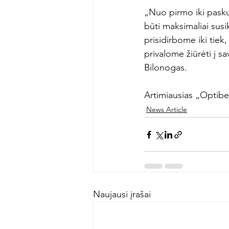
„Nuo pirmo iki paskut
būti maksimaliai susi
prisidirbome iki tiek
privalome žiūrėti į sa
Bilonogas.

Artimiausias „Optibet
News Article
Naujausi įrašai