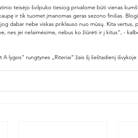
inio teisėjo švilpuko tiesiog privalome būti vienas kumšti
kaupę ir tik tuomet įmanomas geras sezono finišas. Blogia
, jog dabar nebe viskas priklauso nuo mūsų. Kita vertus, p
ve, nes jei nelaimėsime, nebus ko žiūrėti ir į kitus“, - kalb
 A lygos“ rungtynes „Riteriai“ žais šį šeštadienį išvykoje