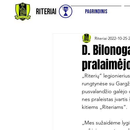
Riteriai
Pagrindinis
Riteriai
2022-10-25
D. Bilono
pralaimėj
„Riterių“ legionieri
rungtynėse su Gargžd
pusvalandžio galėjo d
nes praleistas įvarti
kitiems „Riteriams“.

„Mes sužaidėme lygio