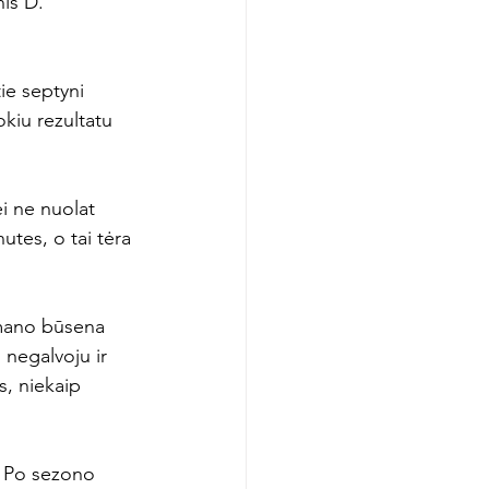
is D. 
ie septyni 
okiu rezultatu 
ei ne nuolat 
tes, o tai tėra 
 mano būsena 
i negalvoju ir 
, niekaip 
s. Po sezono 