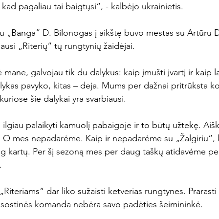
 kad pagaliau tai baigtųsi“, - kalbėjo ukrainietis.

u „Banga“ D. Bilonogas į aikštę buvo mestas su Artūru 
ausi „Riterių“ tų rungtynių žaidėjai.

 mane, galvojau tik du dalykus: kaip įmušti įvartį ir kaip l
ykas pavyko, kitas – deja. Mums per dažnai pritrūksta kon
uriose šie dalykai yra svarbiausi.

ilgiau palaikyti kamuolį pabaigoje ir to būtų užtekę. Aišk
i. O mes nepadarėme. Kaip ir nepadarėme su „Žalgiriu“, k
kartų. Per šį sezoną mes per daug taškų atidavėme per 


Riteriams“ dar liko sužaisti ketverias rungtynes. Prarasti 
 sostinės komanda nebėra savo padėties šeimininkė.
