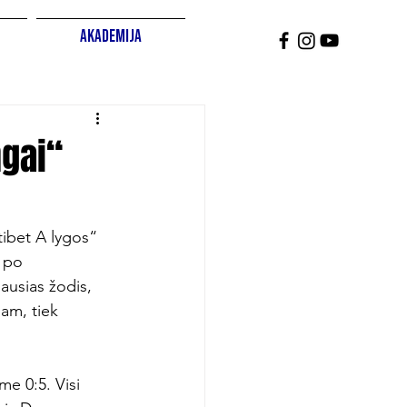
Akademija
ngai“
tibet A lygos“ 
 po 
ausias žodis, 
am, tiek 
e 0:5. Visi 