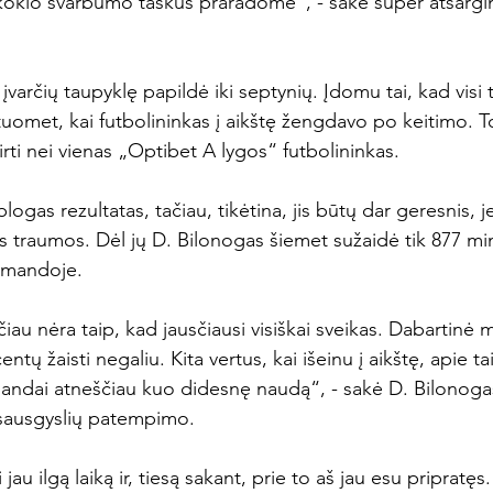
kokio svarbumo taškus praradome“, - sakė super atsargin
įvarčių taupyklę papildė iki septynių. Įdomu tai, kad visi t
 tuomet, kai futbolininkas į aikštę žengdavo po keitimo. T
rti nei vienas „Optibet A lygos“ futbolininkas.

blogas rezultatas, tačiau, tikėtina, jis būtų dar geresnis, j
 traumos. Dėl jų D. Bilonogas šiemet sužaidė tik 877 minu
omandoje.

čiau nėra taip, kad jausčiausi visiškai sveikas. Dabartinė
ntų žaisti negaliu. Kita vertus, kai išeinu į aikštę, apie ta
andai atneščiau kuo didesnę naudą“, - sakė D. Bilonogas
i sausgyslių patempimo.

au ilgą laiką ir, tiesą sakant, prie to aš jau esu pripratę