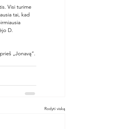
s. Visi turime 
usia tai, kad 
irmiausia 
ėjo D. 
 prieš „Jonavą“.
Rodyti viską