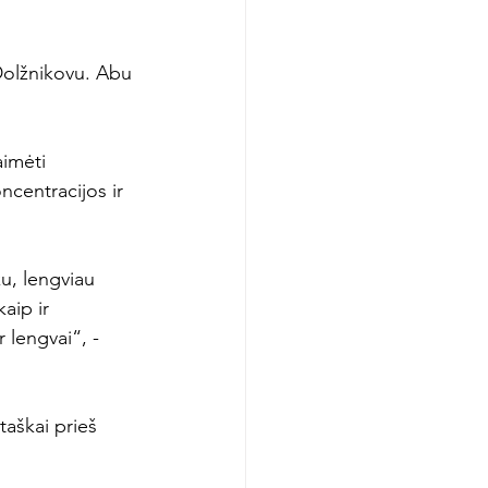
Dolžnikovu. Abu 
aimėti 
centracijos ir 
u, lengviau 
aip ir 
lengvai“, - 
taškai prieš 