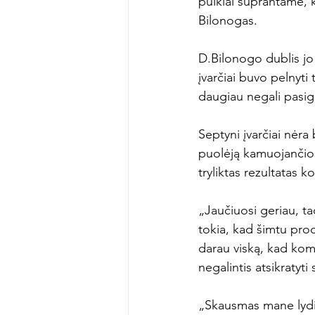
puikiai suprantame, 
Bilonogas.

D.Bilonogo dublis jo 
įvarčiai buvo pelnyti
daugiau negali pasigi
Septyni įvarčiai nėra 
puolėją kamuojančios
tryliktas rezultatas k
„Jaučiuosi geriau, ta
tokia, kad šimtu proce
darau viską, kad kom
negalintis atsikratyt
„Skausmas mane lydi j