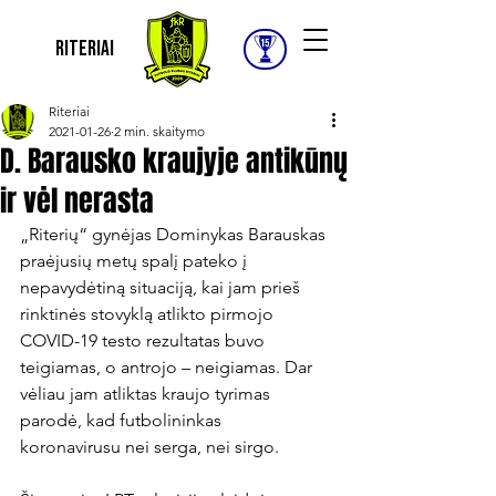
Riteriai
Riteriai
2021-01-26
2 min. skaitymo
D. Barausko kraujyje antikūnų
ir vėl nerasta
„Riterių“ gynėjas Dominykas Barauskas 
praėjusių metų spalį pateko į 
nepavydėtiną situaciją, kai jam prieš 
rinktinės stovyklą atlikto pirmojo 
COVID-19 testo rezultatas buvo 
teigiamas, o antrojo – neigiamas. Dar 
vėliau jam atliktas kraujo tyrimas 
parodė, kad futbolininkas 
koronavirusu nei serga, nei sirgo.
