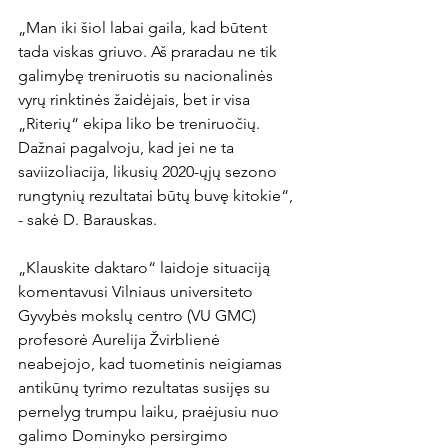
„Man iki šiol labai gaila, kad būtent 
tada viskas griuvo. Aš praradau ne tik 
galimybę treniruotis su nacionalinės 
vyrų rinktinės žaidėjais, bet ir visa 
„Riterių“ ekipa liko be treniruočių. 
Dažnai pagalvoju, kad jei ne ta 
saviizoliacija, likusių 2020-ųjų sezono 
rungtynių rezultatai būtų buvę kitokie“, 
- sakė D. Barauskas.

„Klauskite daktaro“ laidoje situaciją 
komentavusi Vilniaus universiteto 
Gyvybės mokslų centro (VU GMC) 
profesorė Aurelija Žvirblienė 
neabejojo, kad tuometinis neigiamas 
antikūnų tyrimo rezultatas susijęs su 
pernelyg trumpu laiku, praėjusiu nuo 
galimo Dominyko persirgimo 