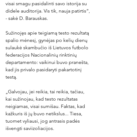
visai smagu pasidalinti savo istorija su 
didele auditorija. Vis tik, nauja patirtis“, 
- sakė D. Barauskas.

Sužinojęs apie teigiamą testo rezultatą 
spalio mėnesį, gynėjas po kelių dienų 
sulaukė skambučio iš Lietuvos futbolo 
federacijos Nacionalinių rinktinių 
departamento: vaikinui buvo pranešta, 
kad jis privalo pasidaryti pakartotinį 
testą.

„Galvojau, jei reikia, tai reikia, tačiau, 
kai sužinojau, kad testo rezultatas 
neigiamas, visai sumišau. Faktas, kad 
kažkuris iš jų buvo netikslus... Tiesa, 
tuomet vyliausi, jog antrasis padės 
išvengti saviizoliacijos.
