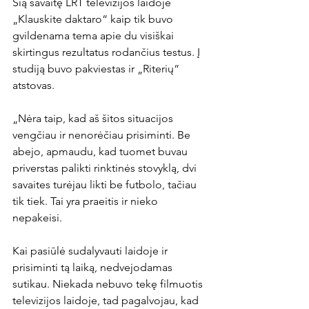
Šią savaitę LRT televizijos laidoje 
„Klauskite daktaro“ kaip tik buvo 
gvildenama tema apie du visiškai 
skirtingus rezultatus rodančius testus. Į 
studiją buvo pakviestas ir „Riterių“ 
atstovas.

„Nėra taip, kad aš šitos situacijos 
vengčiau ir nenorėčiau prisiminti. Be 
abejo, apmaudu, kad tuomet buvau 
priverstas palikti rinktinės stovyklą, dvi 
savaites turėjau likti be futbolo, tačiau 
tik tiek. Tai yra praeitis ir nieko 
nepakeisi.

Kai pasiūlė sudalyvauti laidoje ir 
prisiminti tą laiką, nedvejodamas 
sutikau. Niekada nebuvo tekę filmuotis 
televizijos laidoje, tad pagalvojau, kad 