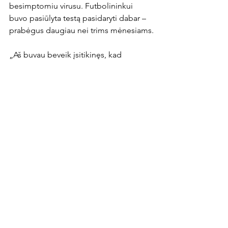
besimptomiu virusu. Futbolininkui 
buvo pasiūlyta testą pasidaryti dabar – 
prabėgus daugiau nei trims mėnesiams.

„Aš buvau beveik įsitikinęs, kad 
antikūnų nebus. Juokinga situacija, nes 
imunologė sakė, kad bus, bet ir vėl 
nėra. Kažkas klysta“, - su šypsena iki 
šiol daug klausimų keliančią istoriją 
prisiminė D. Barauskas.
News Article
Rodyti viską
Naujausi įrašai