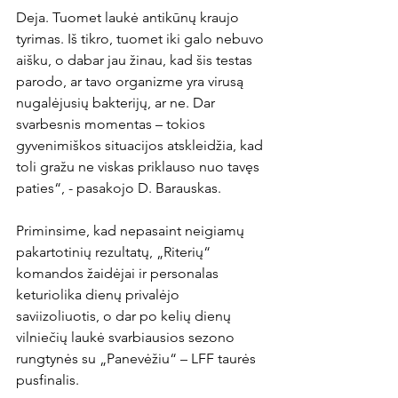
Deja. Tuomet laukė antikūnų kraujo 
tyrimas. Iš tikro, tuomet iki galo nebuvo 
aišku, o dabar jau žinau, kad šis testas 
parodo, ar tavo organizme yra virusą 
nugalėjusių bakterijų, ar ne. Dar 
svarbesnis momentas – tokios 
gyvenimiškos situacijos atskleidžia, kad 
toli gražu ne viskas priklauso nuo tavęs 
paties“, - pasakojo D. Barauskas.

Priminsime, kad nepasaint neigiamų 
pakartotinių rezultatų, „Riterių“ 
komandos žaidėjai ir personalas 
keturiolika dienų privalėjo 
saviizoliuotis, o dar po kelių dienų 
vilniečių laukė svarbiausios sezono 
rungtynės su „Panevėžiu“ – LFF taurės 
pusfinalis.
