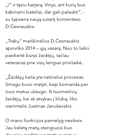
„i“ ir tęsiu karjerą. Vinys, ant kurių bus 
kabinami bateliai, dar gali palaukti“, - 
su šypsena naują sutartį komentavo 
D.Česnauskis.

„Trakų“ marškinėlius D.Česnauskis 
apsivilko 2014 – ųjų vasarą. Nuo to laiko 
pasikeitė būrys žaidėjų, tačiau 
veteranas prie visų lengvai prisitaikė.

„Žaidėjų kaita yra natūralus procesas. 
Smagu buvo matyti, kaip komanda per 
tuos metus užaugo. Iš tuometinių 
žaidėjų, kai aš atvykau į klubą, liko 
vienintelis Justinas Januševskis.

O mano funkcijos pernelyg nesikeis. 
Jau keletą metų stengiuosi kuo 
daugiau padėti ir patarti jaunimui. 