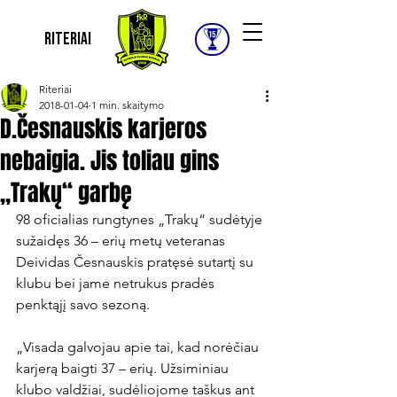
Riteriai
Riteriai
2018-01-04
1 min. skaitymo
D.Česnauskis karjeros
nebaigia. Jis toliau gins
„Trakų“ garbę
98 oficialias rungtynes „Trakų“ sudėtyje 
sužaidęs 36 – erių metų veteranas 
Deividas Česnauskis pratęsė sutartį su 
klubu bei jame netrukus pradės 
penktąjį savo sezoną.

„Visada galvojau apie tai, kad norėčiau 
karjerą baigti 37 – erių. Užsiminiau 
klubo valdžiai, sudėliojome taškus ant 