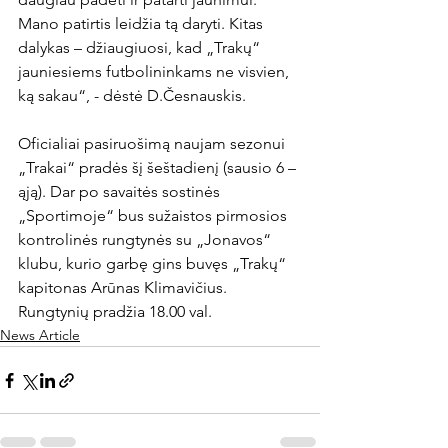
Mano patirtis leidžia tą daryti. Kitas 
dalykas – džiaugiuosi, kad „Trakų“ 
jauniesiems futbolininkams ne visvien, 
ką sakau“, - dėstė D.Česnauskis.

Oficialiai pasiruošimą naujam sezonui 
„Trakai“ pradės šį šeštadienį (sausio 6 – 
ąją). Dar po savaitės sostinės 
„Sportimoje“ bus sužaistos pirmosios 
kontrolinės rungtynės su „Jonavos“ 
klubu, kurio garbę gins buvęs „Trakų“ 
kapitonas Arūnas Klimavičius. 
Rungtynių pradžia 18.00 val.
News Article