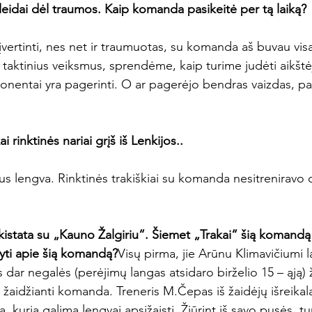
leidai dėl traumos. Kaip komanda pasikeitė per tą laiką?
vertinti, nes net ir traumuotas, su komanda aš buvau visa
 taktinius veiksmus, sprendėme, kaip turime judėti aikšt
mponentai yra pagerinti. O ar pagerėjo bendras vaizdas, 
i rinktinės nariai grįš iš Lenkijos..
s lengva. Rinktinės trakiškiai su komanda nesitreniravo 
akistata su „Kauno Žalgiriu“. Šiemet „Trakai“ šią komandą
kyti apie šią komandą?
Visų pirma, jie Arūnu Klimavičiumi l
 dar negalės (perėjimų langas atsidaro birželio 15 – ąją) ža
ra žaidžianti komanda. Treneris M.Čepas iš žaidėjų išreikala
, kurią galima lengvai apsižaisti. Žiūrint iš savo pusės, t