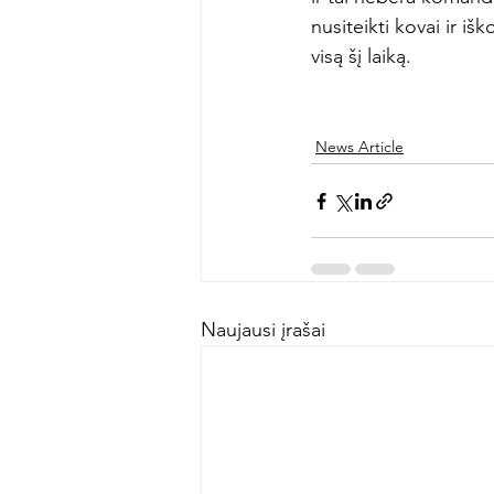
nusiteikti kovai ir iš
visą šį laiką.

News Article
Naujausi įrašai