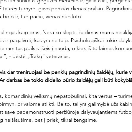
 po itin sunkaus gegužės mėnesio ir, galiausiai, pergalės 
 taurės turnyre, gavo penkias dienas poilsio. Pagrindinis 
utbolo ir, tuo pačiu, vienas nuo kito.

kalingas kaip oras. Nėra ko slėpti, žaidimas mums nesiklij
jas ir pagalvoti, kas yra ne taip. Psichologiškai tokie dalyka
enam tas poilsis išeis į naudą, o kiek iš to laimės koman
i“, - dėstė „Trakų“ veteranas.

 dar treniruojasi be penkių pagrindinių žaidėjų, kurie vi
 Ar darbas be tokio didelio būrio žaidėjų gali būti kokybi
s, komandinių veiksmų nepatobulinsi, kita vertus – turime
pirmyn, privalome atlikti. Be to, tai yra galimybė užsikabi
pat save pademonstruoti peržiūroje dalyvaujantiems futbo
neišlaušime, bet į priekį tikrai žengsime.
