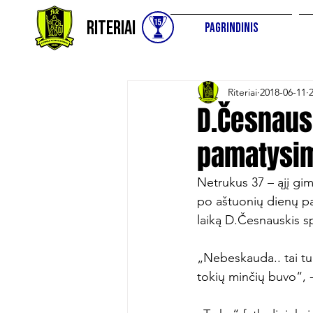
Riteriai
Pagrindinis
Riteriai
2018-06-11
D.Česnaus
pamatysim
Netrukus 37 – ąjį gim
po aštuonių dienų pa
laiką D.Česnauskis sp
„Nebeskauda.. tai tu
tokių minčių buvo“, 