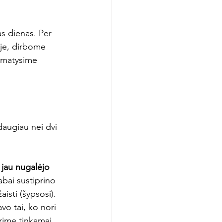
s dienas. Per 
ėje, dirbome 
pamatysime 
daugiau nei dvi 
 jau nugalėjo 
abai sustiprino 
isti (šypsosi). 
vo tai, ko nori 
urime tinkamai 