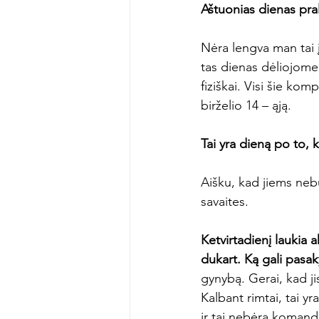
Aštuonias dienas pra
Nėra lengva man tai į
tas dienas dėliojome
fiziškai. Visi šie ko
birželio 14 – ąją.

Tai yra dieną po to, ka
Aišku, kad jiems nebu
savaites.

Ketvirtadienį laukia 
dukart. Ką gali pasa
gynybą. Gerai, kad jis
Kalbant rimtai, tai y
ir tai nebėra komanda