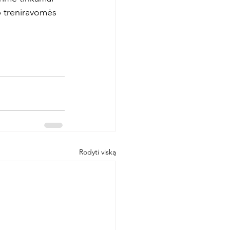
ip treniravomės 
Rodyti viską