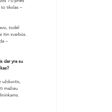
vos 1:0 prieš 
to tikslas – 
avo, todėl 
i itin svarbūs. 
da – 
s dar yra su 
škas?
 užduotis, 
nti mažiau 
lininkams. 