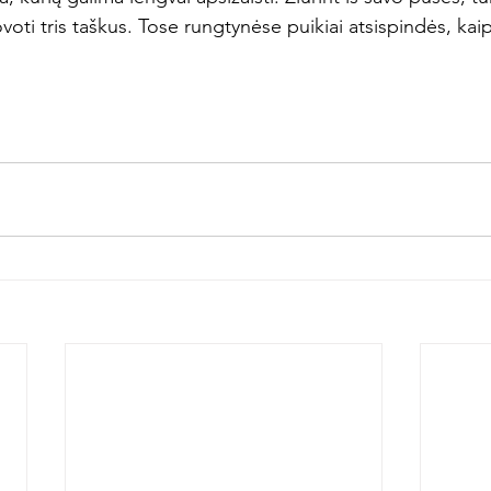
kovoti tris taškus. Tose rungtynėse puikiai atsispindės, ka