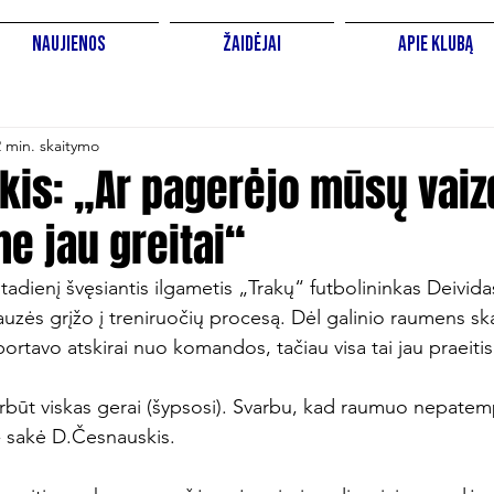
Naujienos
Žaidėjai
Apie Klubą
2 min. skaitymo
kis: „Ar pagerėjo mūsų vaiz
e jau greitai“
tadienį švęsiantis ilgametis „Trakų“ futbolininkas Deivid
uzės grįžo į treniruočių procesą. Dėl galinio raumens sk
ortavo atskirai nuo komandos, tačiau visa tai jau praeitis.
rbūt viskas gerai (šypsosi). Svarbu, kad raumuo nepatem
- sakė D.Česnauskis.
