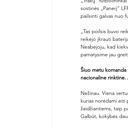
„Trakų“ futbolininkai
sostinės „Panerį“ LFF
pailsinti galvas nuo f
„Tas poilsis buvo rei
reikėjo įkrauti bateri
Neabejoju, kad kiekvi
pamatysime jau greita
Šiuo metu komanda vis
nacionaline rinktine.
Nežinau. Viena vertu
kurias norėdami eiti 
žaidžiantiems, taip 
Galbūt, kokybės daug 