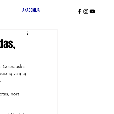
Akademija
das,
as Česnauskis 
ausmų visą tą 


ptas, nors 