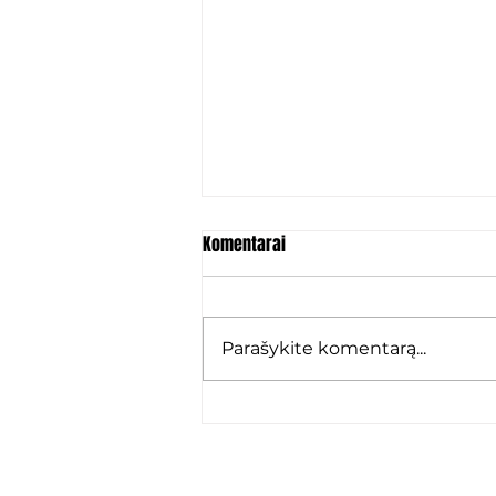
Komentarai
Parašykite komentarą...
Marko Karamarko: „Grįžau ten,
kur jaučiuosi kaip namie“