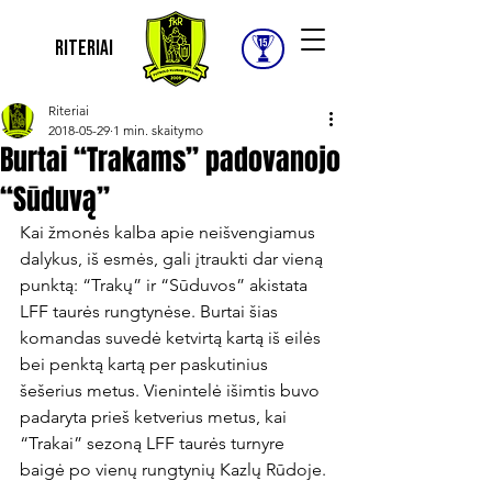
Riteriai
Riteriai
2018-05-29
1 min. skaitymo
Burtai “Trakams” padovanojo
“Sūduvą”
Kai žmonės kalba apie neišvengiamus 
dalykus, iš esmės, gali įtraukti dar vieną 
punktą: “Trakų” ir “Sūduvos” akistata 
LFF taurės rungtynėse. Burtai šias 
komandas suvedė ketvirtą kartą iš eilės 
bei penktą kartą per paskutinius 
šešerius metus. Vienintelė išimtis buvo 
padaryta prieš ketverius metus, kai 
“Trakai” sezoną LFF taurės turnyre 
baigė po vienų rungtynių Kazlų Rūdoje.
