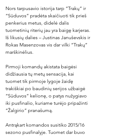
Nors tarpusavio istorija tarp “Trakų” ir 
“Sūduvos” pradėta skaičiuoti tik prieš 
penkerius metus, didelė dalis 
tuometinių riterių jau yra baigę karjeras. 
Iš likusių dalies – Justinas Januševskis ir 
Rokas Masenzovas vis dar vilki “Trakų” 
marškinėlius.

Pirmoji komandų akistata baigėsi 
didžiausia tų metų sensacija, kai 
tuomet tik pirmoje lygoje žaidę 
trakiškiai po baudinių serijos užbaigė 
“Sūduvos” kelionę, o patys nužygiavo 
iki pusfinalio, kuriame turėjo pripažinti 
“Žalgirio” pranašumą.

Antrąkart komandos susitiko 2015/16 
sezono pusfinalyje. Tuomet dar buvo 