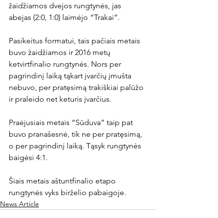
žaidžiamos dvejos rungtynės, jas 
abejas (2:0, 1:0) laimėjo “Trakai”.

Pasikeitus formatui, tais pačiais metais 
buvo žaidžiamos ir 2016 metų 
ketvirtfinalio rungtynės. Nors per 
pagrindinį laiką tąkart įvarčių įmušta 
nebuvo, per pratęsimą trakiškiai palūžo 
ir praleido net keturis įvarčius.

Praėjusiais metais “Sūduva” taip pat 
buvo pranašesnė, tik ne per pratęsimą, 
o per pagrindinį laiką. Tąsyk rungtynės 
baigėsi 4:1.

Šiais metais aštuntfinalio etapo 
rungtynės vyks birželio pabaigoje.
News Article