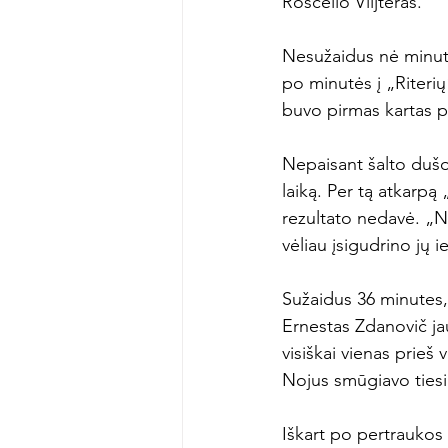
Roscello Vlijteras.

Nesužaidus nė minutė
po minutės į „Riterių“
buvo pirmas kartas per
Nepaisant šalto dušo,
laiką. Per tą atkarpą 
rezultato nedavė. „N
vėliau įsigudrino jų i
Sužaidus 36 minutes, 
Ernestas Zdanovič j
visiškai vienas prieš
Nojus smūgiavo tiesiai
Iškart po pertraukos 