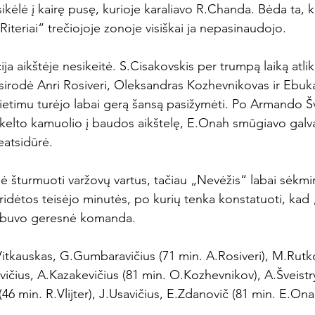
sikėlė į kairę pusę, kurioje karaliavo R.Chanda. Bėda ta, 
iteriai“ trečiojoje zonoje visiškai ja nepasinaudojo.

ja aikštėje nesikeitė. S.Cisakovskis per trumpą laiką atlik
asirodė Anri Rosiveri, Oleksandras Kozhevnikovas ir Ebuk
lietimu turėjo labai gerą šansą pasižymėti. Po Armando Š
kelto kamuolio į baudos aikštelę, E.Onah smūgiavo galva
atsidūrė.

dė šturmuoti varžovų vartus, tačiau „Nevėžis“ labai sėkmi
pridėtos teisėjo minutės, po kurių tenka konstatuoti, kad
 buvo geresnė komanda.

Vitkauskas, G.Gumbaravičius (71 min. A.Rosiveri), M.Rutko
čius, A.Kazakevičius (81 min. O.Kozhevnikov), A.Šveistrys
(46 min. R.Vlijter), J.Usavičius, E.Zdanovič (81 min. E.Ona