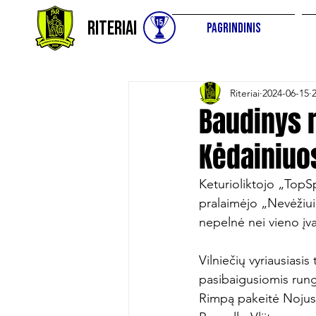
Riteriai
Pagrindinis
Riteriai
2024-06-15
Baudinys 
Kėdainiuo
Keturioliktojo „TopS
pralaimėjo „Nevėžiui
nepelnė nei vieno įvar
Vilniečių vyriausiasi
pasibaigusiomis rung
Rimpą pakeitė Nojus 