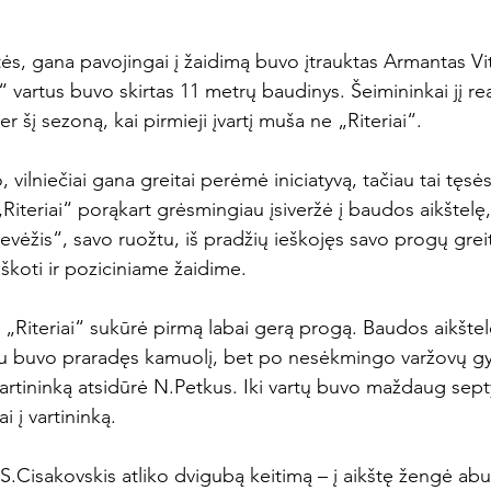
s, gana pavojingai į žaidimą buvo įtrauktas Armantas Vi
 vartus buvo skirtas 11 metrų baudinys. Šeimininkai jį real
 šį sezoną, kai pirmieji įvartį muša ne „Riteriai“.

 vilniečiai gana greitai perėmė iniciatyvą, tačiau tai tęs
„Riteriai“ porąkart grėsmingiau įsiveržė į baudos aikštelę, 
evėžis“, savo ruožtu, iš pradžių ieškojęs savo progų grei
eškoti ir poziciniame žaidime.

„Riteriai“ sukūrė pirmą labai gerą progą. Baudos aikštel
au buvo praradęs kamuolį, bet po nesėkmingo varžovų g
 vartininką atsidūrė N.Petkus. Iki vartų buvo maždaug sept
 į vartininką.

S.Cisakovskis atliko dvigubą keitimą – į aikštę žengė abu