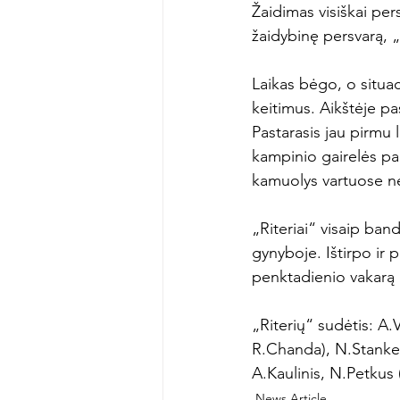
Žaidimas visiškai per
žaidybinę persvarą, „R
Laikas bėgo, o situaci
keitimus. Aikštėje p
Pastarasis jau pirmu 
kampinio gairelės pa
kamuolys vartuose ne
„Riteriai“ visaip ban
gynyboje. Ištirpo ir 
penktadienio vakarą
„Riterių“ sudėtis: A.
R.Chanda), N.Stankevi
A.Kaulinis, N.Petkus 
News Article