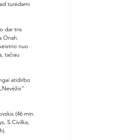
kad turėdami 
o dar tris 
a Onah. 
veistrio nuo 
, tačiau 
ngai atidirbo 
 „Nevėžis“ 
vskis (46 min. 
, S.Civilka, 
h).