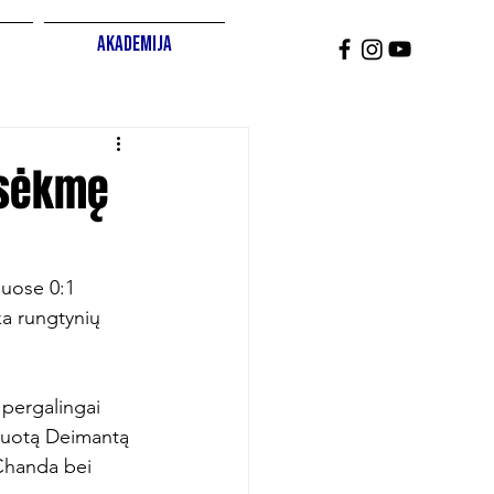
Akademija
esėkmę
iuose 0:1 
ka rungtynių 
 pergalingai 
ikuotą Deimantą 
 Chanda bei 