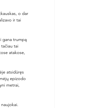
tkauskas, o dar 
izavo ir tai 
ėsi gana trumpą 
tačiau tai 
tose atakose, 
ėje atsidūręs 
ynėjų epizodo 
yni metrai, 
 naujokai. 