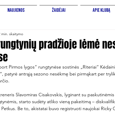
Naujienos
Žaidėjai
Apie Klubą
2 min. skaitymo
rungtynių pradžioje lėmė n
se
port Pirmos lygos“ rungtynėse sostinės „Riteriai“ Kėdain
“, patyrė antrąją sezono nesėkmę bei pirmąkart per tryli
čio.

s treneris Slavomiras Cisakovskis, lyginant su paskutinėmis
tynėmis, starto sudėty atliko vieną pakeitimą – diskvalif
Petkus. Be to, akistatai buvo registruoti naujokai Ricky