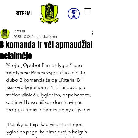
Riteriai
Riteriai
2023-10-04
1 min. skaitymo
B komanda ir vėl apmaudžiai
nelaimėjo
24-ojo „Optibet Pirmos lygos“ turo 
rungtynėse Panevėžyje su šio miesto 
klubo B komanda žaidę „Riteriai B“ 
išsiskyrė lygiosiomis 1:1. Tai buvo jau 
trečios vilniečių lygiosios, nepaisant to, 
kad ir vėl buvo aiškus dominavimas, 
progų kūrimas ir pirmas pelnytas įvartis.

„Pasakysiu taip, kad visos tos trejos 
lygiosios pagal žaidimą turėjo baigtis 