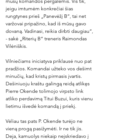
mūsų komandos pergalėmis. Vis tik, 
jeigu imtumėm konkrečiai šias 
rungtynes prieš „Panevėžį B“, tai net 
varžovai pripažino, kad iš mūsų gavo 
dovaną. Vadinasi, reikia dirbti daugiau“, 
- sakė „Riterių B“ treneris Raimondas 
Vilėniškis.

Vilniečiams iniciatyva priklausė nuo pat 
pradžios. Komandai užteko vos dešimt 
minučių, kad kristų pirmasis įvartis. 
Dešiniuoju kraštu galingą reidą atlikęs 
Pierre Okende tolimojo virpsto link 
atliko perdavimą Titui Buzui, kuris vienu 
lietimu išvedė komandą į priekį.

Vėliau tas pats P. Okende turėjo ne 
vieną progą pasižymėti. Ir ne tik jis. 
Deja, kamuolys niekaip neįskriedavo į 