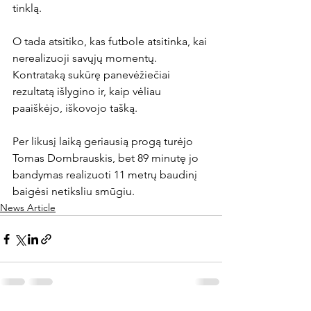
tinklą.

O tada atsitiko, kas futbole atsitinka, kai 
nerealizuoji savųjų momentų. 
Kontrataką sukūrę panevėžiečiai 
rezultatą išlygino ir, kaip vėliau 
paaiškėjo, iškovojo tašką.

Per likusį laiką geriausią progą turėjo 
Tomas Dombrauskis, bet 89 minutę jo 
bandymas realizuoti 11 metrų baudinį 
baigėsi netiksliu smūgiu.
News Article