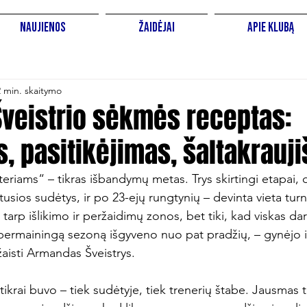
Naujienos
Žaidėjai
Apie Klubą
2 min. skaitymo
veistrio sėkmės receptas:
s, pasitikėjimas, šaltakrau
eriams“ – tikras išbandymų metas. Trys skirtingi etapai, d
itusios sudėtys, ir po 23-ejų rungtynių – devinta vieta turn
rp išlikimo ir peržaidimų zonos, bet tiki, kad viskas dar g
į permainingą sezoną išgyveno nuo pat pradžių, – gynėjo 
aisti Armandas Šveistrys.

ikrai buvo – tiek sudėtyje, tiek trenerių štabe. Jausmas ti