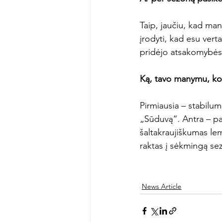
Taip, jaučiu, kad man
įrodyti, kad esu vert
pridėjo atsakomybės ir
Ką, tavo manymu, kom
Pirmiausia – stabilum
„Sūduvą“. Antra – pas
šaltakraujiškumas le
raktas į sėkmingą sez
News Article