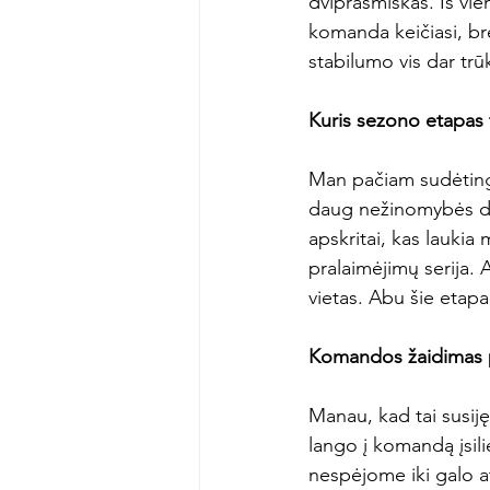
dviprasmiškas. Iš vie
komanda keičiasi, br
stabilumo vis dar trūk
Kuris sezono etapas 
Man pačiam sudėtingi
daug nežinomybės dėl 
apskritai, kas lauki
pralaimėjimų serija. 
vietas. Abu šie etapa
Komandos žaidimas po
Manau, kad tai susiję
lango į komandą įsili
nespėjome iki galo at