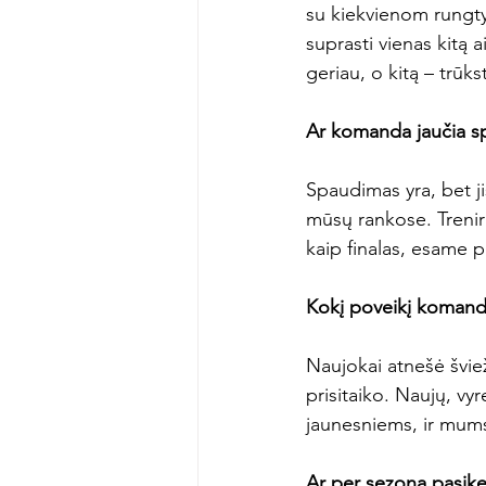
su kiekvienom rungtyn
suprasti vienas kitą a
geriau, o kitą – trūks
Ar komanda jaučia s
Spaudimas yra, bet ji
mūsų rankose. Trenir
kaip finalas, esame p
Kokį poveikį komanda
Naujokai atnešė šviežu
prisitaiko. Naujų, vy
jaunesniems, ir mums
Ar per sezoną pasik