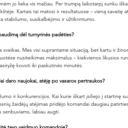
ėm jo lieka vis mažiau. Per trumpą laikotarpį sunku iškart 
ikštėje. Kartais tai matosi ir rezultatuose – vieną savaitę
ta stabilumo, susikalbėjimo ir užtikrintumo.

paudimą dėl turnyrinės padėties?
s sveikas. Mes visi suprantame situaciją, bet kartu ir žino
uotėse nusiteikimas maksimalus – kiekvienos likusios r
asiryžę kovoti iki paskutinės minutės.

i daro naujokai, atėję po vasaros pertraukos?
mo ir konkurencijos. Kai kurie iškart įsiliejo į startinę sud
resnių žaidėjų atėjimas pridėjo komandai daugiau patirties
 senbuviams, labiau augti.

eitė tavo vaidmuo komandoje?