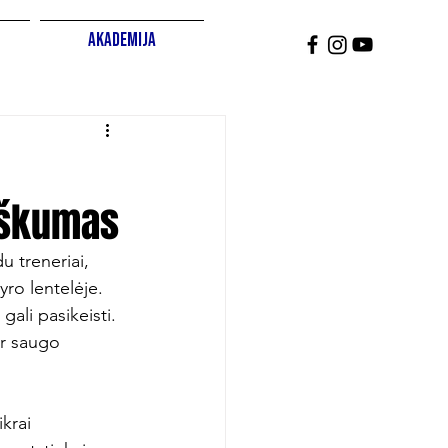
Akademija
jiškumas
u treneriai, 
yro lentelėje. 
ali pasikeisti. 
ir saugo 
krai 