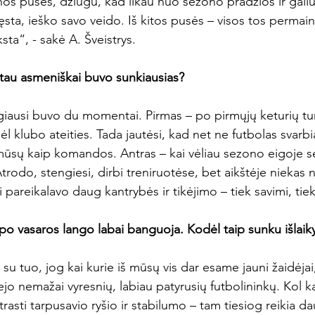
nos pusės, džiugu, kad likau nuo sezono pradžios ir galiu
ęsta, ieško savo veido. Iš kitos pusės – visos tos permai
sta“, - sakė A. Šveistrys.

tau asmeniškai buvo sunkiausias?
ausi buvo du momentai. Pirmas – po pirmųjų keturių turų
klubo ateities. Tada jautėsi, kad net ne futbolas svarbi
a mūsų kaip komandos. Antras – kai vėliau sezono eigoje s
Atrodo, stengiesi, dirbi treniruotėse, bet aikštėje niekas 
i pareikalavo daug kantrybės ir tikėjimo – tiek savimi, ti
 vasaros lango labai banguoja. Kodėl taip sunku išlaiky
 su tuo, jog kai kurie iš mūsų vis dar esame jauni žaidėjai
ejo nemažai vyresnių, labiau patyrusių futbolininkų. Kol k
rasti tarpusavio ryšio ir stabilumo – tam tiesiog reikia da