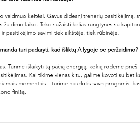
o vaidmuo keitėsi. Gavus didesnį trenerių pasitikėjimą, s
as žaidimo laiko. Teko sužaisti kelias rungtynes su kapiton
 pasitikėjimo savimi tiek aikštėje, tiek rūbinėje.

anda turi padaryti, kad išliktų A lygoje be peržaidimo?
as. Turime išlaikyti tą pačią energiją, kokią rodėme prieš 
itikėjimas. Kai tikime vienas kitu, galime kovoti su bet ku
miamais momentais – turime naudotis savo progomis, kas 
ono finišą.
