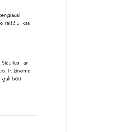
tengiausi 
o raiščiu, kas 
„Šiaulius“ ar 
o. Ir, žinoma, 
gali būti 