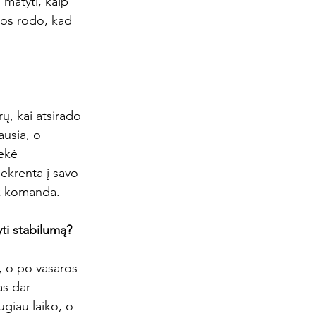
 matyti, kaip 
nos rodo, kad 
, kai atsirado 
ausia, o 
ekė 
nekrenta į savo 
ek komanda.

ti stabilumą?
, o po vasaros 
as dar 
ugiau laiko, o 