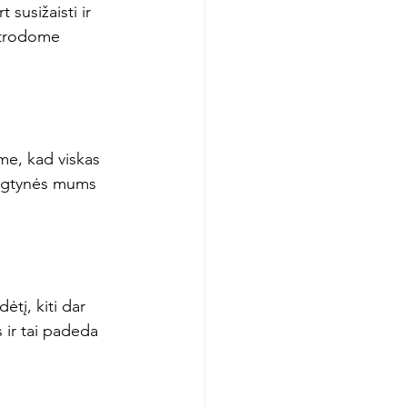
susižaisti ir 
 atrodome 
me, kad viskas 
ungtynės mums 
ėtį, kiti dar 
 ir tai padeda 