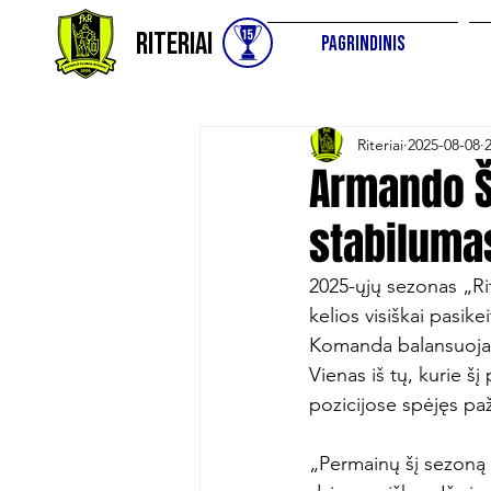
Riteriai
Pagrindinis
Riteriai
2025-08-08
Armando Š
stabiluma
2025-ųjų sezonas „Rit
kelios visiškai pasike
Komanda balansuoja ta
Vienas iš tų, kurie š
pozicijose spėjęs paž
„Permainų šį sezoną t