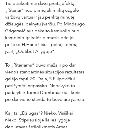
Tie pasikeitimai davė greitą efektą. 
„Riteriai“ nuo pirmų akimirkų užgulė 
varžovų vartus ir jau penktą minutę 
džiaugėsi pelnytu įvarčiu. Po Mindaugo 
Grigaravičiaus pakelto kamuolio nuo 
kampinio gairelės pirmasis prie jo 
prišoko H.Handžičius, pelnęs pirmą 
įvartį „Optibet A lygoje“.

To „Riteriams“ buvo maža ir po dar 
vienos standartinės situacijos rezultatas 
galėjo tapti 2:0. Deja, S.Filipovičiui 
pasižymėti nepavyko. Nepavyko to 
padaryti ir Tomui Dombrauskiui, kuris 
po dar vieno standarto buvo arti įvarčio.

Ką į tai „Džiugas“? Nieko. Visiškai 
nieko. Stipriausioje šalies lygoje 
debiutavęs šešiolikmetis Arnas 