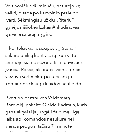
Voitinovičius 40 minučių neturėjo ką 
veikti, o tada po kampinio praleido 
įvartį. Sėkmingiau už du „Riterių“ 
gynėjus iššokęs Lukas Ankudinovas 
galva rezultatą išlygino.

Ir kol telšiškiai džiaugėsi, „Riteriai“ 
sukūrė puikią kontrataką, kuri virto 
antruoju šiame sezone R.Filipavičiaus 
įvarčiu. Rokas, atsidūręs vienas prieš 
varžovų vartininką, pastarajam jo 
komandos draugų klaidos neatleido.

Iškart po pertraukos Valdemarą 
Borovskį, pakeitė Olaide Badmus, kuris 
gana aktyviai įsijungė į žaidimą. Ilgą 
laiką abi komandos nesukūrė nei 
vienos progos, tačiau 71 minutę 