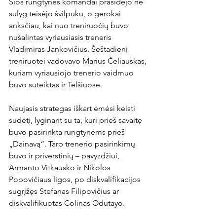
Šios rungtynės komandai prasidėjo ne 
sulyg teisėjo švilpuku, o gerokai 
anksčiau, kai nuo treniruočių buvo 
nušalintas vyriausiasis treneris 
Vladimiras Jankovičius. Šeštadienį 
treniruotei vadovavo Marius Čeliauskas, 
kuriam vyriausiojo trenerio vaidmuo 
buvo suteiktas ir Telšiuose.

Naujasis strategas iškart ėmėsi keisti 
sudėtį, lyginant su ta, kuri prieš savaitę 
buvo pasirinkta rungtynėms prieš 
„Dainavą“. Tarp trenerio pasirinkimų 
buvo ir priverstinių – pavyzdžiui, 
Armanto Vitkausko ir Nikolos 
Popovičiaus ligos, po diskvalifikacijos 
sugrįžęs Stefanas Filipovičius ar 
diskvalifikuotas Colinas Odutayo.
