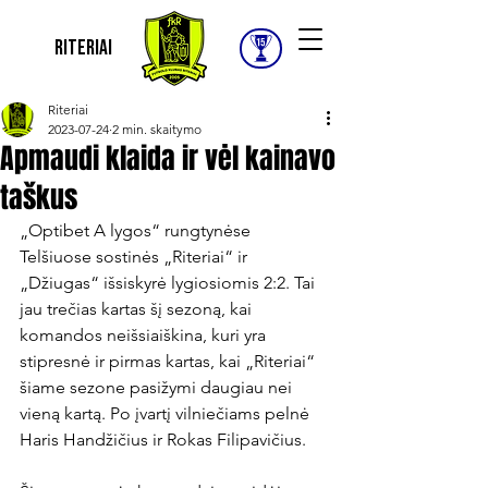
Riteriai
Riteriai
2023-07-24
2 min. skaitymo
Apmaudi klaida ir vėl kainavo
taškus
„Optibet A lygos“ rungtynėse 
Telšiuose sostinės „Riteriai“ ir 
„Džiugas“ išsiskyrė lygiosiomis 2:2. Tai 
jau trečias kartas šį sezoną, kai 
komandos neišsiaiškina, kuri yra 
stipresnė ir pirmas kartas, kai „Riteriai“ 
šiame sezone pasižymi daugiau nei 
vieną kartą. Po įvartį vilniečiams pelnė 
Haris Handžičius ir Rokas Filipavičius.
