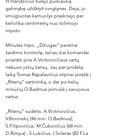
H.Handžičius turėjo puikiausią 
galimybę 
uždaryti 
rungtynes. Deja, jo 
smūgiuotas kamuolys praskriejo per 
keliolika centimetrų nuo tolimojo 
virpsto.

Minutės tirpo, „Džiugas“ perėmė 
žaidimo kontrolę, tačiau šiai komandai 
priartėti prie A.Voitinovičiaus vartų 
nebuvo jokių šansų. Jau per pridėtą 
laiką Tomas Rapalavičius stipriai įsirėžė į 
„Riterių“ vartininką, o dar po kelių 
minučių O.Badmus įsimušė į savuosius 
vartus.

„Riterių“ sudėtis: A.Voitinovičius, 
V.Borovskij (46 min. O.Badmus), 
S.Filipovičius, M.Čukovičius (68 min. 
D.Rimpa) , S.Lukičius, I.Soleras (82 F.La 