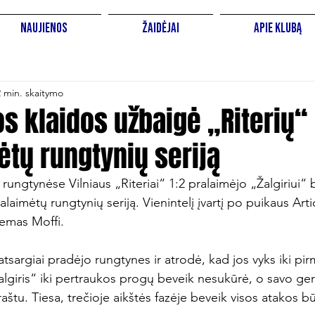
Naujienos
Žaidėjai
Apie Klubą
2 min. skaitymo
s klaidos užbaigė „Riterių“
tų rungtynių seriją
 rungtynėse Vilniaus „Riteriai“ 1:2 pralaimėjo „Žalgiriui“ 
laimėtų rungtynių seriją. Vienintelį įvartį po puikaus A
mas Moffi.

sargiai pradėjo rungtynes ir atrodė, kad jos vyks iki pirm
Žalgiris“ iki pertraukos progų beveik nesukūrė, o savo ger
aštu. Tiesa, trečioje aikštės fazėje beveik visos atakos b