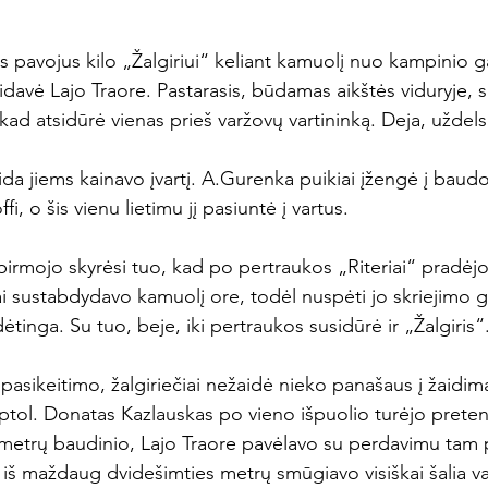
is pavojus kilo „Žalgiriui“ keliant kamuolį nuo kampinio gai
atidavė Lajo Traore. Pastarasis, būdamas aikštės viduryje,
, kad atsidūrė vienas prieš varžovų vartininką. Deja, uždelsė
aida jiems kainavo įvartį. A.Gurenka puikiai įžengė į baudo
i, o šis vienu lietimu jį pasiuntė į vartus.

pirmojo skyrėsi tuo, kad po pertraukos „Riteriai“ pradėjo 
ai sustabdydavo kamuolį ore, todėl nuspėti jo skriejimo gre
inga. Su tuo, beje, iki pertraukos susidūrė ir „Žalgiris“.
o pasikeitimo, žalgiriečiai nežaidė nieko panašaus į žaidimą
ptol. Donatas Kazlauskas po vieno išpuolio turėjo pretenz
 metrų baudinio, Lajo Traore pavėlavo su perdavimu tam
 iš maždaug dvidešimties metrų smūgiavo visiškai šalia var