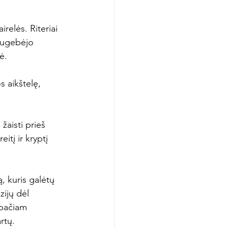
relės. Riteriai 
 sugebėjo 
.

s aikštelę, 
žaisti prieš 
itį ir kryptį 


, kuris galėtų 
ijų dėl 
 pačiam 
tų.
