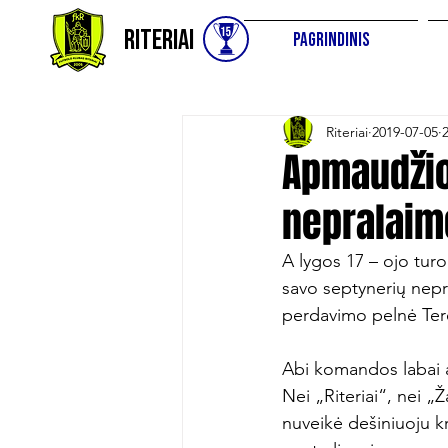
Riteriai
Pagrindinis
Riteriai
2019-07-05
Apmaudžio
nepralaimė
A lygos 17 – ojo turo
savo septynerių nepra
perdavimo pelnė Tere
Abi komandos labai at
Nei „Riteriai“, nei „
nuveikė dešiniuoju kr