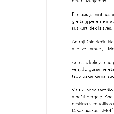
neutralizuojamos.

Pirmasis įsimintinesn
greitai jį perėmė ir 
susikurti tiek laisvės
Antroji žalgiriečių kl
atidavė kamuolį T.Moff
Antrasis kėlinys nuo 
vėją. Jo gūsiai neret
tapo pakankamai sudėt
Vis tik, nepaisant ši
atnešti pergalę. Anai
neskirto vienuolikos
D.Kazlauskui, T.Moffi