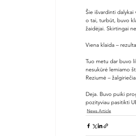
Šie išvardinti dalyka
o tai, turbūt, buvo k
žaidėjai. Skirtingai ne
Viena klaida – rezulta
Tuo metu dar buvo lik
nesukūrė lemiamo štur
Reziumė – žalgirieči
Deja. Buvo puiki pro
pozityviau pasitikti 
News Article