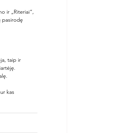
 ir „Riteriai“, 
ų pasirodę 
, taip ir 
artėję. 
lę.

ur kas 