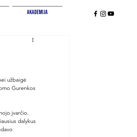
Akademija
bei užbaigė 
rtiomo Gurenkos 
ojo įvarčio. 
iausius dalykus 
ūdavo 