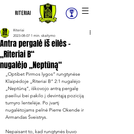
Riteriai
Riteriai
2023-08-07
1 min. skaitymo
Antra pergalė iš eilės -
„Riteriai B“
nugalėjo „Neptūną“
„Optibet Pirmos lygos“ rungtynėse 
Klaipėdoje „Riteriai B“ 2:1 nugalėjo 
„Neptūną“, iškovojo antrą pergalę 
paeiliui bei pakilo į devintąją poziciją 
turnyro lentelėje. Po įvartį 
nugalėtojams pelnė Pierre Okende ir 
Armandas Šveistrys.

Nepaisant to, kad rungtynės buvo 