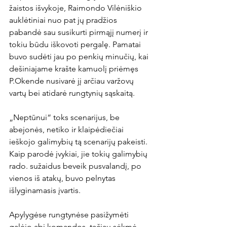
žaistos išvykoje, Raimondo Vilėniškio 
auklėtiniai nuo pat jų pradžios 
pabandė sau susikurti pirmąjį numerį ir 
tokiu būdu iškovoti pergalę. Pamatai 
buvo sudėti jau po penkių minučių, kai 
dešiniajame krašte kamuolį priėmęs 
P.Okende nusivarė jį arčiau varžovų 
vartų bei atidarė rungtynių sąskaitą.

„Neptūnui“ toks scenarijus, be 
abejonės, netiko ir klaipėdiečiai 
ieškojo galimybių tą scenarijų pakeisti. 
Kaip parodė įvykiai, jie tokių galimybių 
rado. sužaidus beveik pusvalandį, po 
vienos iš atakų, buvo pelnytas 
išlyginamasis įvartis.

Apylygėse rungtynėse pasižymėti 
galėjo abi komandos, tačiau sėkmė 