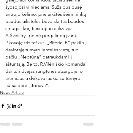
šypsojosi vilniečiams. Sužaidus pusę 
antrojo kėlinio, prie aikštės šeimininkų 
baudos aikštelės buvo skirtas baudos 
smūgis, kurį tiesiogiai realizavęs 
A.Šveistrys pelnė pergalingą įvartį. 
Iškovoję tris taškus, „Riteriai B“ pakilo į 
devintąją turnyro lentelės vietą, tuo 
pačiu „Neptūną“ patraukdami  į 
aštuntąją. Be to, R.Vilėniškio komanda 
dar turi dvejas rungtynes atsargoje, o 
artimiausia dvikova laukia su turnyro 
autsaidere „Jonava“.
News Article