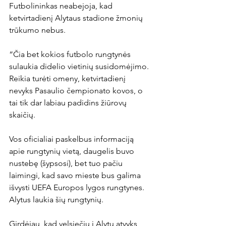
Futbolininkas neabejoja, kad 
ketvirtadienį Alytaus stadione žmonių 
trūkumo nebus.

“Čia bet kokios futbolo rungtynės 
sulaukia didelio vietinių susidomėjimo. 
Reikia turėti omeny, ketvirtadienį 
nevyks Pasaulio čempionato kovos, o 
tai tik dar labiau padidins žiūrovų 
skaičių.

Vos oficialiai paskelbus informaciją 
apie rungtynių vietą, daugelis buvo 
nustebę (šypsosi), bet tuo pačiu 
laimingi, kad savo mieste bus galima 
išvysti UEFA Europos lygos rungtynes. 
Alytus laukia šių rungtynių.

Girdėjau, kad velsiečių į Alytų atvyks 