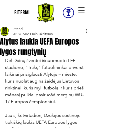
Riteriai
Riteriai
2018-07-02
1 min. skaitymo
Alytus laukia UEFA Europos
lygos rungtynių
Dėl Dainų šventei išnuomuoto LFF 
stadiono, “Trakų” futbolininkai priversti 
laikinai prisiglausti Alytuje – mieste, 
kuris nuolat augina žaidėjus Lietuvos 
rinktinei, kuris myli futbolą ir kuris prieš 
mėnesį puikiai pasiruošė merginų WU-
17 Europos čempionatui.

Jau šį ketvirtadienį Dzūkijos sostinėje 
trakiškių laukia UEFA Europos lygos 