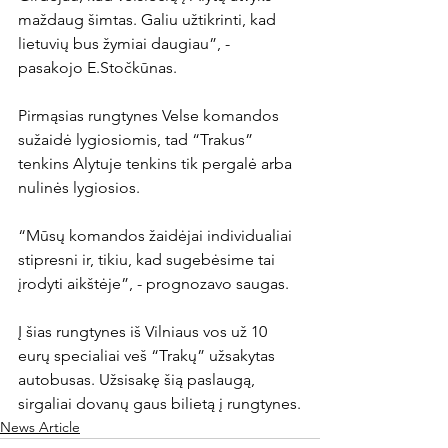
maždaug šimtas. Galiu užtikrinti, kad 
lietuvių bus žymiai daugiau”, - 
pasakojo E.Stočkūnas.

Pirmąsias rungtynes Velse komandos 
sužaidė lygiosiomis, tad “Trakus” 
tenkins Alytuje tenkins tik pergalė arba 
nulinės lygiosios.

“Mūsų komandos žaidėjai individualiai 
stipresni ir, tikiu, kad sugebėsime tai 
įrodyti aikštėje”, - prognozavo saugas.

Į šias rungtynes iš Vilniaus vos už 10 
eurų specialiai veš “Trakų” užsakytas 
autobusas. Užsisakę šią paslaugą, 
sirgaliai dovanų gaus bilietą į rungtynes.
News Article