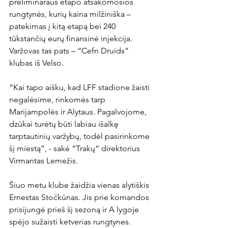
preliminaraus etapo atsakomosios 
rungtynės, kurių kaina milžiniška – 
patekimas į kitą etapą bei 240 
tūkstančių eurų finansinė injekcija. 
Varžovas tas pats – “Cefn Druids” 
klubas iš Velso.

“Kai tapo aišku, kad LFF stadione žaisti 
negalėsime, rinkomės tarp 
Marijampolės ir Alytaus. Pagalvojome, 
dzūkai turėtų būti labiau išalkę 
tarptautinių varžybų, todėl pasirinkome 
šį miestą”, - sakė “Trakų” direktorius 
Virmantas Lemežis.

Šiuo metu klube žaidžia vienas alytiškis 
Ernestas Stočkūnas. Jis prie komandos 
prisijungė prieš šį sezoną ir A lygoje 
spėjo sužaisti ketverias rungtynes. 