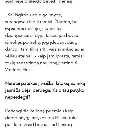
sostinėje praleido beveik mėnesį.

„Kai išgirdau apie galimybę, 
sureagavau labai ramiai. Žinoma, be 
šypsenos neišėjo, jautėsi tas 
džiaugsmas širdyje, tačiau jau buvau 
išmokęs pamoką, jog įdedant daug 
darbo į tam tikrą sritį, vaisiai anksčiau ar 
vėliau ateina“, - kaip jam įprasta, ramiai 
tokią sensacingą naujieną įvertino A. 
Voitinovičius.

Neretai patekus į visiškai kitokią aplinką 
jauni žaidėjai perdega. Kaip tau pavyko 
neperdegti?
Kadangi šią kelionę priėmiau kaip 
darbo atlygį, atvykęs ten išlikau toks 
pat, kaip visad buvau. Tad tiesiog 