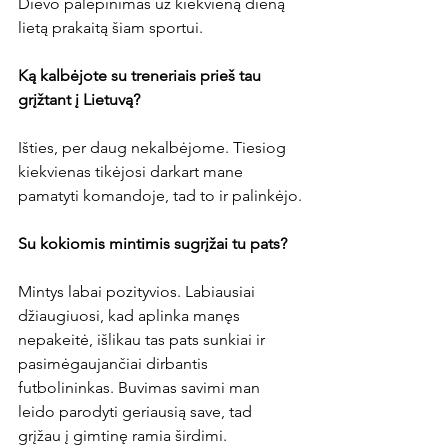
Dievo palepinimas už kiekvieną dieną 
lietą prakaitą šiam sportui.

Ką kalbėjote su treneriais prieš tau 
grįžtant į Lietuvą?
Išties, per daug nekalbėjome. Tiesiog 
kiekvienas tikėjosi darkart mane 
pamatyti komandoje, tad to ir palinkėjo.

Su kokiomis mintimis sugrįžai tu pats?
Mintys labai pozityvios. Labiausiai 
džiaugiuosi, kad aplinka manęs 
nepakeitė, išlikau tas pats sunkiai ir 
pasimėgaujančiai dirbantis 
futbolininkas. Buvimas savimi man 
leido parodyti geriausią save, tad 
grįžau į gimtinę ramia širdimi.
