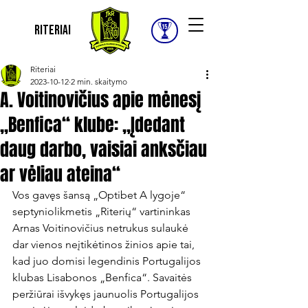
Riteriai
Riteriai
2023-10-12
2 min. skaitymo
A. Voitinovičius apie mėnesį
„Benfica“ klube: „Įdedant
daug darbo, vaisiai anksčiau
ar vėliau ateina“
Vos gavęs šansą „Optibet A lygoje“ 
septyniolikmetis „Riterių“ vartininkas 
Arnas Voitinovičius netrukus sulaukė 
dar vienos neįtikėtinos žinios apie tai, 
kad juo domisi legendinis Portugalijos 
klubas Lisabonos „Benfica“. Savaitės 
peržiūrai išvykęs jaunuolis Portugalijos 