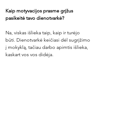
Kaip motyvacijos prasme grįžus 
pasikeitė tavo dienotvarkė?
Na, viskas išlieka taip, kaip ir turėjo 
būti. Dienotvarkė keičiasi dėl sugrįžimo 
į mokyklą, tačiau darbo apimtis išlieka, 
kaskart vos vos didėja.

Didelis ačiū komandai ir treneriui 
Matthew (Silvai) už suteiktą tokią patirtį, 
treneriui Mindaugui (Malinauskui) už 
mūsų sunkų ir pasimėgaujamą 
kasdieninį darbą ir kartu ir tėčiui už 
kelionę kartu.
News Article