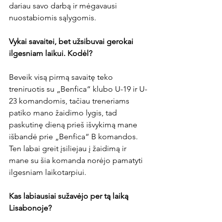
dariau savo darbą ir mėgavausi 
nuostabiomis sąlygomis.

Vykai savaitei, bet užsibuvai gerokai 
ilgesniam laikui. Kodėl?
Beveik visą pirmą savaitę teko 
treniruotis su „Benfica“ klubo U-19 ir U-
23 komandomis, tačiau treneriams 
patiko mano žaidimo lygis, tad 
paskutinę dieną prieš išvykimą mane 
išbandė prie „Benfica“ B komandos. 
Ten labai greit įsiliejau į žaidimą ir 
mane su šia komanda norėjo pamatyti 
ilgesniam laikotarpiui.

Kas labiausiai sužavėjo per tą laiką 
Lisabonoje?