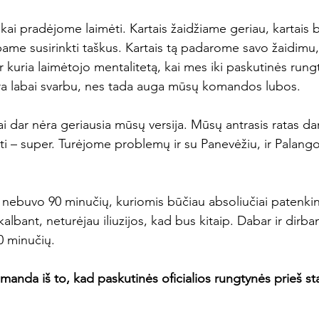
kai pradėjome laimėti. Kartais žaidžiame geriau, kartais b
ame susirinkti taškus. Kartais tą padarome savo žaidimu, 
 ir kuria laimėtojo mentalitetą, kai mes iki paskutinės run
yra labai svarbu, nes tada auga mūsų komandos lubos.

tai dar nėra geriausia mūsų versija. Mūsų antrasis ratas d
i – super. Turėjome problemų ir su Panevėžiu, ir Palangoj
r nebuvo 90 minučių, kuriomis būčiau absoliučiai patenkin
 kalbant, neturėjau iliuzijos, kad bus kitaip. Dabar ir dir
 minučių.

anda iš to, kad paskutinės oficialios rungtynės prieš st