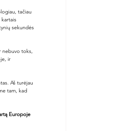
logiau, tačiau 
kartais 
gtynių sekundės 
ar nebuvo toks, 
e, ir 
tas. Aš turėjau 
bame tam, kad 
artą Europoje 