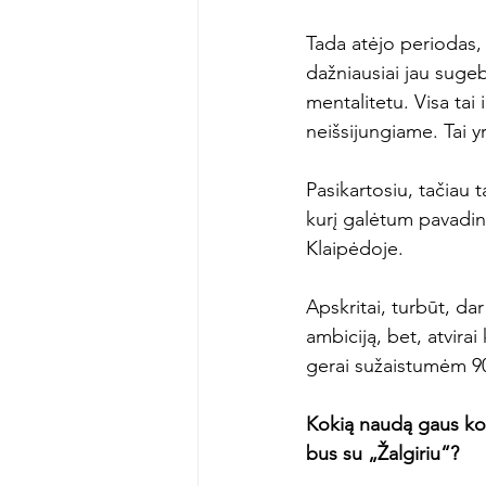
Tada atėjo periodas, 
dažniausiai jau sugeb
mentalitetu. Visa tai
neišsijungiame. Tai 
Pasikartosiu, tačiau 
kurį galėtum pavadint
Klaipėdoje.

Apskritai, turbūt, da
ambiciją, bet, atvirai
gerai sužaistumėm 90
Kokią naudą gaus kom
bus su „
Žalgiriu“?