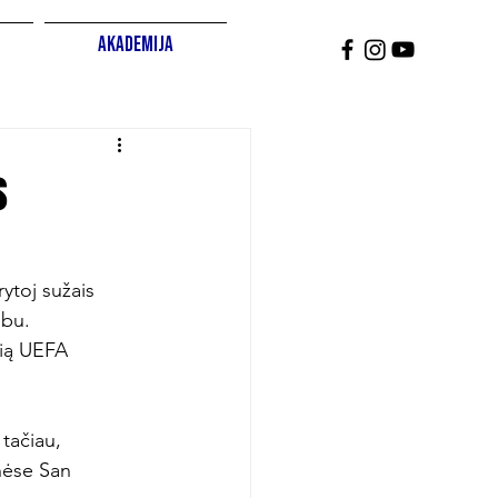
Akademija
s
ytoj sužais 
bu. 
čią UEFA 
tačiau, 
nėse San 