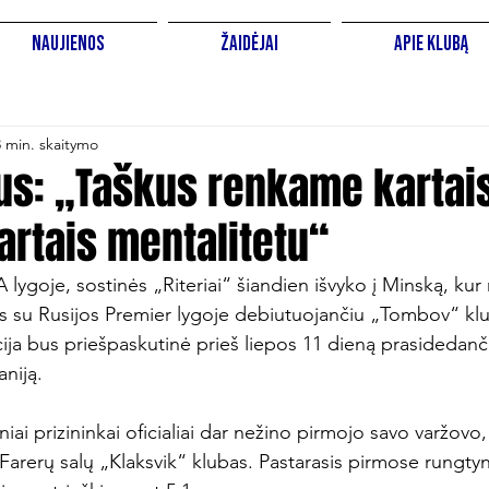
Naujienos
Žaidėjai
Apie Klubą
3 min. skaitymo
ius: „Taškus renkame kartai
artais mentalitetu“
ygoje, sostinės „Riteriai“ šiandien išvyko į Minską, kur r
s su Rusijos Premier lygoje debiutuojančiu „Tombov“ klu
icija bus priešpaskutinė prieš liepos 11 dieną prasidedan
iją.

iai prizininkai oficialiai dar nežino pirmojo savo varžovo, 
Farerų salų „Klaksvik“ klubas. Pastarasis pirmose rungty