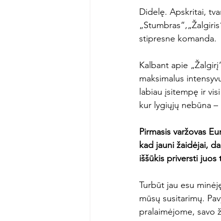
Didelę. Apskritai, t
„Stumbras“,„Žalgiris“
stipresne komanda.

Kalbant apie „Žalgirį
maksimalus intensyvu
labiau įsitempę ir vi
kur lygiųjų nebūna – la
Pirmasis varžovas Eur
kad jauni žaidėjai, 
iššūkis priversti juos
Turbūt jau esu minėjęs
mūsų susitarimų. Pav
pralaimėjome, savo ž