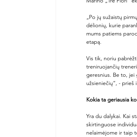
Marino „Tre Fiori“ eki
„Po jų sužaistų pirmų
dėlionių, kurie paran
mums patiems parodyti
etapą.

Vis tik, noriu pabrėžt
treniruojančių treneri
geresnius. Be to, je
užsieniečių“, - prieš 
Kokia ta geriausia k
Yra du dalykai. Kai 
skirtinguose individ
nelaimėjome ir taip to