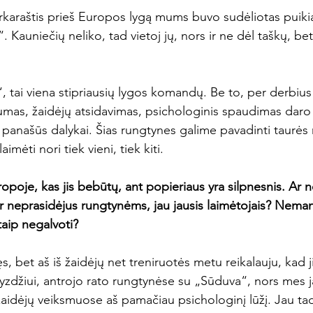
varkaraštis prieš Europos lygą mums buvo sudėliotas puiki
. Kauniečių neliko, tad vietoj jų, nors ir ne dėl taškų, be
“, tai viena stipriausių lygos komandų. Be to, per derbiu
mas, žaidėjų atsidavimas, psichologinis spaudimas daro s
si panašūs dalykai. Šias rungtynes galime pavadinti taurės
imėti nori tiek vieni, tiek kiti.

opoje, kas jis bebūtų, ant popieriaus yra silpnesnis. Ar n
dar neprasidėjus rungtynėms, jau jausis laimėtojais? Nema
 taip negalvoti?
, bet aš iš žaidėjų net treniruotės metu reikalauju, kad ji
yzdžiui, antrojo rato rungtynėse su „Sūduva“, nors mes ja
aidėjų veiksmuose aš pamačiau psichologinį lūžį. Jau tad