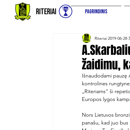
Riteriai
Pagrindinis
Riteriai
2019-06-28
A.Skarbal
žaidimu, k
Išnaudodami pauzę A l
kontrolines rungtyne
„Riteriams“ ši repet
Europos lygos kampan
Nors Lietuvos bronzin
panašu, kad juo bus 