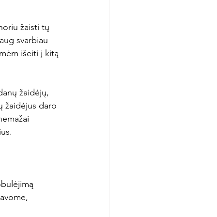
riu žaisti tų 
Daug svarbiau 
ėm išeiti į kitą 
 danų žaidėjų, 
lų žaidėjus daro 
 nemažai 
us.

obulėjimą 
gavome, 