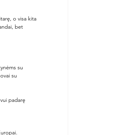
tarę, o visa kita 
andai, bet 
gtynėms su 
ovai su 
ovui padarę 
Europai.