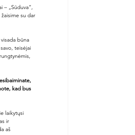
ai – „Sūduva“,
t žaisime su dar 
s visada būna 
avo, teisėjai 
 rungtynėmis, 
esibaiminate, 
note, kad bus 
e laikytųsi 
s ir 
a aš 