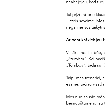
neabejojau, kad tuoj
Tai grįžtant prie klau
– ateis savaime. Mes 
negalime susitaikyti 
Ar bent kažkiek jau ži
Visiškai ne. Tai būtų
„Stumbru“. Kai paaiš
„Tombov“, tada su „Ža
Taip, mes treneriai, 
esame, tačiau visada 
Mes nuo sausio mėne
besiruoštumėm, jau t