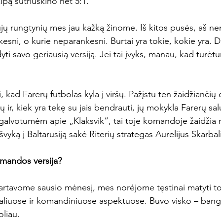
pą sutriuškino net 5:1.

jų rungtynių mes jau kažką žinome. Iš kitos pusės, aš neno
kesni, o kurie neparankesni. Burtai yra tokie, kokie yra. 
 savo geriausią versiją. Jei tai įvyks, manau, kad turėtum
i, kad Farerų futbolas kyla į viršų. Pažįstu ten žaidžiančių
ų ir, kiek yra tekę su jais bendrauti, jų mokykla Farerų sa
i galvotumėm apie „Klaksvik“, tai toje komandoje žaidžia
išvyką į Baltarusiją sakė Riterių strategas Aurelijus Skarbali
omandos versija? 
startavome sausio mėnesį, mes norėjome tęstinai matyti t
ualiuose ir komandiniuose aspektuose. Buvo visko – ban
liau.
