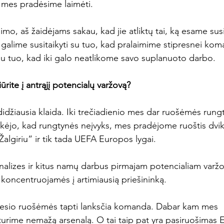
 mes pradėsime laimėti.

simo, aš žaidėjams sakau, kad jie atliktų tai, ką esame susi
galime susitaikyti su tuo, kad pralaimime stipresnei kom
su tuo, kad iki galo neatlikome savo suplanuoto darbo.

ūrite į antrąjį potencialų varžovą?
 didžiausia klaida. Iki trečiadienio mes dar ruošėmės run
kėjo, kad rungtynės neįvyks, mes pradėjome ruoštis dvik
lgiriu“ ir tik tada UEFA Europos lygai.

analizes ir kitus namų darbus pirmajam potencialiam varž
koncentruojamės į artimiausią priešininką.

sio ruošėmės tapti lanksčia komanda. Dabar kam mes 
urime nemažą arsenalą. O tai taip pat yra pasiruošimas 