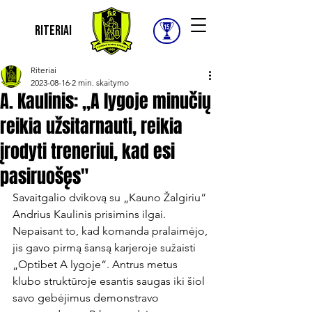
Riteriai
Riteriai
2023-08-16
2 min. skaitymo
A. Kaulinis: „A lygoje minučių
reikia užsitarnauti, reikia
įrodyti treneriui, kad esi
pasiruošęs"
Savaitgalio dvikovą su „Kauno Žalgiriu“ 
Andrius Kaulinis prisimins ilgai. 
Nepaisant to, kad komanda pralaimėjo, 
jis gavo pirmą šansą karjeroje sužaisti 
„Optibet A lygoje“. Antrus metus 
klubo struktūroje esantis saugas iki šiol 
savo gebėjimus demonstravo 