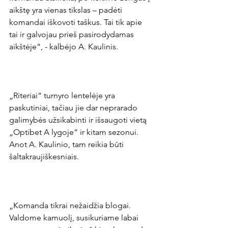
aikštę yra vienas tikslas – padėti 
komandai iškovoti taškus. Tai tik apie 
tai ir galvojau prieš pasirodydamas 
aikštėje“, - kalbėjo A. Kaulinis.

„Riteriai“ turnyro lentelėje yra 
paskutiniai, tačiau jie dar neprarado 
galimybės užsikabinti ir išsaugoti vietą 
„Optibet A lygoje“ ir kitam sezonui. 
Anot A. Kaulinio, tam reikia būti 
šaltakraujiškesniais.

„Komanda tikrai nežaidžia blogai. 
Valdome kamuolį, susikuriame labai 