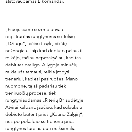
atstovaudamas B komandai.

„Praėjusiame sezone buvau 
registruotas rungtynėms su Telšių 
„Džiugu“, tačiau tąsyk į aikštę 
nežengiau. Taip kad debiuto palaukti 
reikėjo, tačiau nepasakyčiau, kad tas 
debiutas prailgo. A lygoje minučių 
reikia užsitarnauti, reikia įrodyti 
treneriui, kad esi pasiruošęs. Mano 
nuomone, tą aš padariau tiek 
treniruočių procese, tiek 
rungtyniaudamas „Riterių B“ sudėtyje. 
Atvirai kalbant, jaučiau, kad sulauksiu 
debiuto būtent prieš „Kauno Žalgirį“, 
nes po pokalbio su treneriu prieš 
rungtynes turėjau būti maksimaliai 