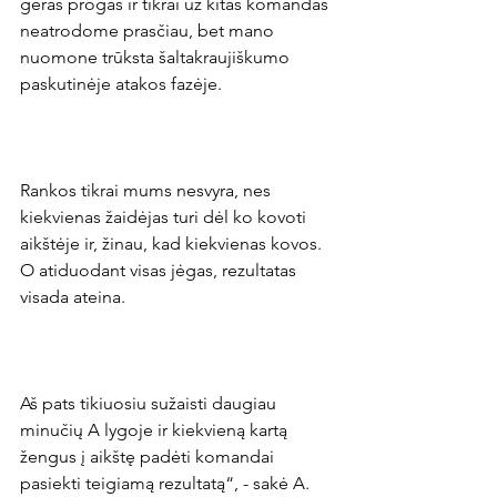
geras progas ir tikrai už kitas komandas 
neatrodome prasčiau, bet mano 
nuomone trūksta šaltakraujiškumo 
paskutinėje atakos fazėje.

Rankos tikrai mums nesvyra, nes 
kiekvienas žaidėjas turi dėl ko kovoti 
aikštėje ir, žinau, kad kiekvienas kovos. 
O atiduodant visas jėgas, rezultatas 
visada ateina.

Aš pats tikiuosiu sužaisti daugiau 
minučių A lygoje ir kiekvieną kartą 
žengus į aikštę padėti komandai 
pasiekti teigiamą rezultatą“, - sakė A. 