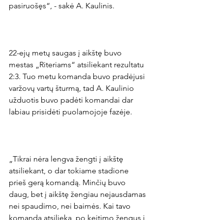
pasiruošęs“, - sakė A. Kaulinis.

22-ejų metų saugas į aikštę buvo 
mestas „Riteriams“ atsiliekant rezultatu 
2:3. Tuo metu komanda buvo pradėjusi 
varžovų vartų šturmą, tad A. Kaulinio 
užduotis buvo padėti komandai dar 
labiau prisidėti puolamojoje fazėje.

„Tikrai nėra lengva žengti į aikštę 
atsiliekant, o dar tokiame stadione 
prieš gerą komandą. Minčių buvo 
daug, bet į aikštę žengiau nejausdamas 
nei spaudimo, nei baimės. Kai tavo 
komanda atsilieka, po keitimo žengus į 