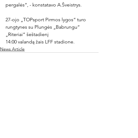
pergalės“, - konstatavo A.Šveistrys.

27-ojo „TOPsport Pirmos lygos“ turo 
rungtynes su Plungės „Babrungu“ 
„Riteriai“ šeštadienį

14:00 valandą žais LFF stadione.
News Article
Rodyti viską
Naujausi įrašai