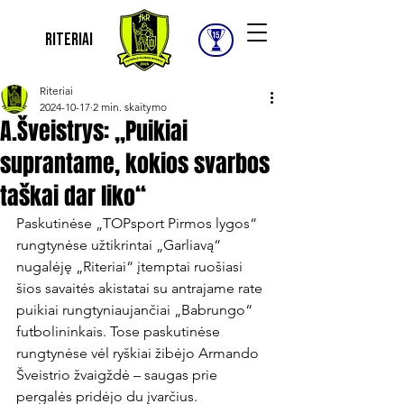
Riteriai
Riteriai
2024-10-17
2 min. skaitymo
A.Šveistrys: „Puikiai
suprantame, kokios svarbos
taškai dar liko“
Paskutinėse „TOPsport Pirmos lygos“ 
rungtynėse užtikrintai „Garliavą“ 
nugalėję „Riteriai“ įtemptai ruošiasi 
šios savaitės akistatai su antrajame rate 
puikiai rungtyniaujančiai „Babrungo“ 
futbolininkais. Tose paskutinėse 
rungtynėse vėl ryškiai žibėjo Armando 
Šveistrio žvaigždė – saugas prie 
pergalės pridėjo du įvarčius.
