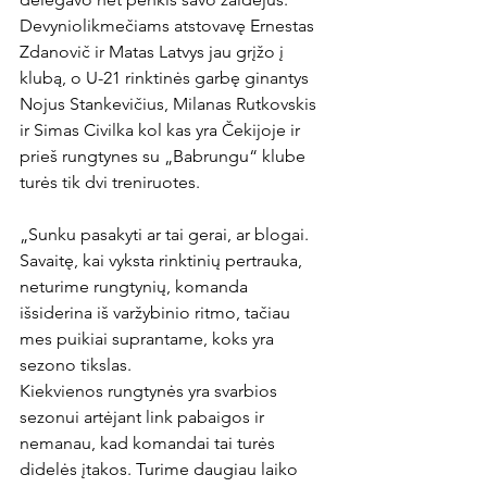
Devyniolikmečiams atstovavę Ernestas 
Zdanovič ir Matas Latvys jau grįžo į 
klubą, o U-21 rinktinės garbę ginantys 
Nojus Stankevičius, Milanas Rutkovskis 
ir Simas Civilka kol kas yra Čekijoje ir 
prieš rungtynes su „Babrungu“ klube 
turės tik dvi treniruotes.

„Sunku pasakyti ar tai gerai, ar blogai. 
Savaitę, kai vyksta rinktinių pertrauka, 
neturime rungtynių, komanda 
išsiderina iš varžybinio ritmo, tačiau 
mes puikiai suprantame, koks yra 
sezono tikslas.

Kiekvienos rungtynės yra svarbios 
sezonui artėjant link pabaigos ir 
nemanau, kad komandai tai turės 
didelės įtakos. Turime daugiau laiko 