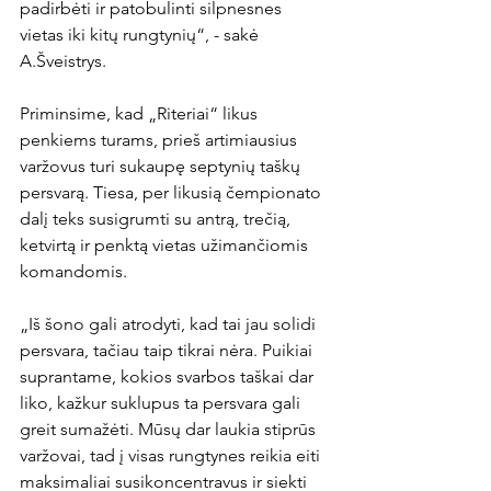
padirbėti ir patobulinti silpnesnes 
vietas iki kitų rungtynių“, - sakė 
A.Šveistrys.

Priminsime, kad „Riteriai“ likus 
penkiems turams, prieš artimiausius 
varžovus turi sukaupę septynių taškų 
persvarą. Tiesa, per likusią čempionato 
dalį teks susigrumti su antrą, trečią, 
ketvirtą ir penktą vietas užimančiomis 
komandomis.

„Iš šono gali atrodyti, kad tai jau solidi 
persvara, tačiau taip tikrai nėra. Puikiai 
suprantame, kokios svarbos taškai dar 
liko, kažkur suklupus ta persvara gali 
greit sumažėti. Mūsų dar laukia stiprūs 
varžovai, tad į visas rungtynes reikia eiti 
maksimaliai susikoncentravus ir siekti 