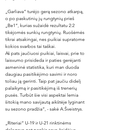
„Garliava“ turėjo gerą sezono atkarpą, 
o po paskutinių jų rungtynių prieš 
„Be1“, kurias sužaidė rezultatu 2:2 
tikėjomės sunkių rungtynių. Ruošėmės 
tikrai atsakingai, nes puikiai supratome 
kokios svarbos tai taškai.

Aš pats jaučiuosi puikiai, laisvai, prie to 
laisvumo prisideda ir paties gerėjanti 
asmeninė statistika, kuri man duoda 
daugiau pasitikėjimo savimi ir noro 
toliau ją gerinti. Taip pat jaučiu didelį 
palaikymą ir pasitikėjimą iš trenerių 
pusės. Turbūt šie visi aspektai lemia 
šitokią mano savijautą aikštėje lyginant 
su sezono pradžia“, - sakė A.Šveistrys.

„Riteriai“ U-19 ir U-21 rinktinėms 
delegavo net penkis savo žaidėjus. 