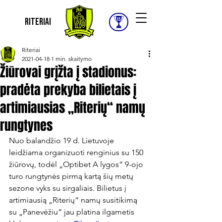
Riteriai
Riteriai
2021-04-18
1 min. skaitymo
Žiūrovai grįžta į stadionus:
pradėta prekyba bilietais į
artimiausias „Riterių“ namų
rungtynes
Nuo balandžio 19 d. Lietuvoje 
leidžiama organizuoti renginius su 150 
žiūrovų, todėl „Optibet A lygos“ 9-ojo 
turo rungtynės pirmą kartą šių metų 
sezone vyks su sirgaliais. Bilietus į 
artimiausią „Riterių“ namų susitikimą 
su „Panevėžiu“ jau platina ilgametis 