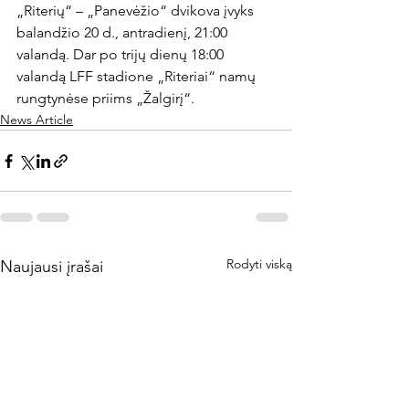
„Riterių“ – „Panevėžio“ dvikova įvyks 
balandžio 20 d., antradienį, 21:00 
valandą. Dar po trijų dienų 18:00 
valandą LFF stadione „Riteriai“ namų 
rungtynėse priims „Žalgirį“.
News Article
Rodyti viską
Naujausi įrašai