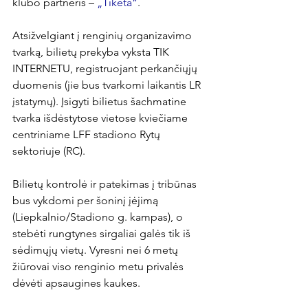
klubo partneris – 
„Tiketa“
.

Atsižvelgiant į renginių organizavimo 
tvarką, bilietų prekyba vyksta TIK 
INTERNETU, registruojant perkančiųjų 
duomenis (jie bus tvarkomi laikantis LR 
įstatymų). Įsigyti bilietus šachmatine 
tvarka išdėstytose vietose kviečiame 
centriniame LFF stadiono Rytų 
sektoriuje (RC).

Bilietų kontrolė ir patekimas į tribūnas 
bus vykdomi per šoninį įėjimą 
(Liepkalnio/Stadiono g. kampas), o 
stebėti rungtynes sirgaliai galės tik iš 
sėdimųjų vietų. Vyresni nei 6 metų 
žiūrovai viso renginio metu privalės 
dėvėti apsaugines kaukes.
