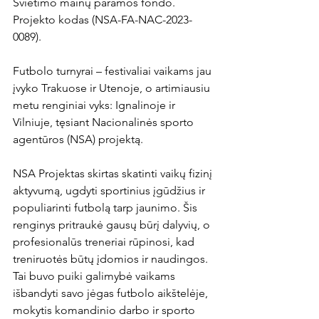
Švietimo mainų paramos fondo.

Projekto kodas (NSA-FA-NAC-2023-
0089).

Futbolo turnyrai – festivaliai vaikams jau 
įvyko Trakuose ir Utenoje, o artimiausiu 
metu renginiai vyks: Ignalinoje ir 
Vilniuje, tęsiant Nacionalinės sporto 
agentūros (NSA) projektą.

NSA Projektas skirtas skatinti vaikų fizinį 
aktyvumą, ugdyti sportinius įgūdžius ir 
populiarinti futbolą tarp jaunimo. Šis 
renginys pritraukė gausų būrį dalyvių, o 
profesionalūs treneriai rūpinosi, kad 
treniruotės būtų įdomios ir naudingos. 
Tai buvo puiki galimybė vaikams 
išbandyti savo jėgas futbolo aikštelėje, 
mokytis komandinio darbo ir sporto 