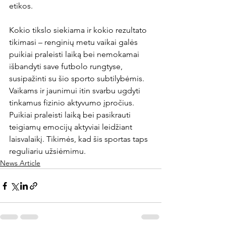
etikos.

Kokio tikslo siekiama ir kokio rezultato 
tikimasi – renginių metu vaikai galės 
puikiai praleisti laiką bei nemokamai 
išbandyti save futbolo rungtyse, 
susipažinti su šio sporto subtilybėmis. 
Vaikams ir jaunimui itin svarbu ugdyti 
tinkamus fizinio aktyvumo įpročius. 
Puikiai praleisti laiką bei pasikrauti 
teigiamų emocijų aktyviai leidžiant 
laisvalaikį. Tikimės, kad šis sportas taps 
reguliariu užsiėmimu.
News Article