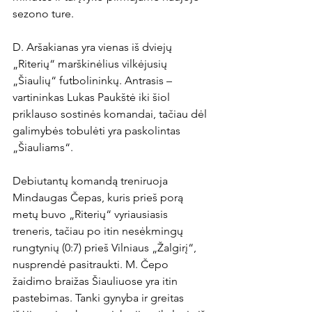
sezono ture.

D. Aršakianas yra vienas iš dviejų 
„Riterių“ marškinėlius vilkėjusių 
„Šiaulių“ futbolininkų. Antrasis – 
vartininkas Lukas Paukštė iki šiol 
priklauso sostinės komandai, tačiau dėl 
galimybės tobulėti yra paskolintas 
„Šiauliams“.

Debiutantų komandą treniruoja 
Mindaugas Čepas, kuris prieš porą 
metų buvo „Riterių“ vyriausiasis 
treneris, tačiau po itin nesėkmingų 
rungtynių (0:7) prieš Vilniaus „Žalgirį“, 
nusprendė pasitraukti. M. Čepo 
žaidimo braižas Šiauliuose yra itin 
pastebimas. Tanki gynyba ir greitas 