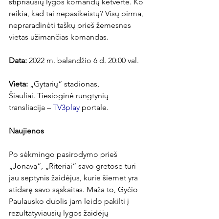
stipriausių lygos komandų ketverte. Ko 
reikia, kad tai nepasikeistų? Visų pirma, 
nepraradinėti taškų prieš žemesnes 
vietas užimančias komandas.

Data:
 2022 m. balandžio 6 d. 20:00 val.

Vieta:
 „Gytarių“ stadionas, 
Šiauliai. Tiesioginė rungtynių 
transliacija – 
TV3play
 portale.

Naujienos
Po sėkmingo pasirodymo prieš 
„Jonavą“, „Riteriai“ savo gretose turi 
jau septynis žaidėjus, kurie šiemet yra 
atidarę savo sąskaitas. Maža to, Gyčio 
Paulausko dublis jam leido pakilti į 
rezultatyviausių lygos žaidėjų 