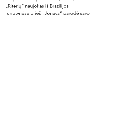
„Riterių“ naujokas iš Brazilijos 
rungtynėse prieš „Jonavą“ parodė savo 
klasę ir žada nesustoti. Vis tik, jį 
sustabdyti bandys gerą sezono pradžią 
turintis buvęs „Dainavos“ žaidėjas G. 
Zabita.

Orų prognozė
Rungtynių metu sinoptikai 
prognozuoja dviejų laipsnių šilumą, 
sniegą ir keturių metrų per sekundę 
pietų vėją.
News Article