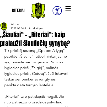
Riteriai
Riteriai
2022-04-06
2 min. skaitymo
„Šiauliai“ – „Riteriai“: kaip
pralaužti šiauliečių gynybą?
Tik prieš šį sezoną „Optibet A lygą“ 
papildę „Šiaulių“ futbolininkai jau ne 
sykį privertė savimi gėrėtis. Nulinės 
lygiosios prieš „Žalgirį“, nulinės 
lygiosios prieš „Sūduvą“, šeši iškovoti 
taškai per penkerias rungtynes ir 
penkta vieta turnyro lentelėje.

„Riteriai“ taip pat skųstis negali. Jie 
nuo pat sezono pradžios įsitvirtino 