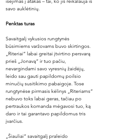
išėjimas į atakas – tai, ko jis reikalauja iš 
savo auklėtinių.

Penktas turas
Savaitgalį vykusios rungtynės 
būsimiems varžovams buvo skirtingos. 
„Riteriai“ labai greitai įtvirtino persvarą 
prieš „Jonavą“ ir tuo pačiu, 
nevargindami savo vyresnių žaidėjų, 
leido sau gauti papildomų poilsio 
minučių susitikimo pabaigoje. Tose 
rungtynėse pirmasis kėlinys „Riteriams“ 
nebuvo toks labai geras, tačiau po 
pertraukos komanda mėgavosi tuo, ką 
daro ir tai garantavo papildomus tris 
įvarčius.

„Šiauliai“ savaitgalį praleido 