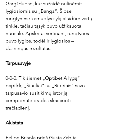
Gargžduose, kur sužaidė nulinėmis 
lygiosiomis su „Banga“. Šiose 
rungtynėse kamuolys sykį atsidūrė vartų 
tinkle, tačiau tąsyk buvo užfiksuota 
nuošalė. Apskritai vertinant, rungtynės 
buvo lygios, todėl ir lygiosios – 
dėsningas rezultatas.

Tarpusavyje
0-0-0. Tik šiemet „Optibet A lygą“ 
papildę „Šiauliai“ su „Riteriais“ savo 
tarpusavio susitikimų istoriją 
čempionate pradės skaičiuoti 
trečiadienį.

Akistata
Felipe Brisola prieš Gustą Zabitą. 