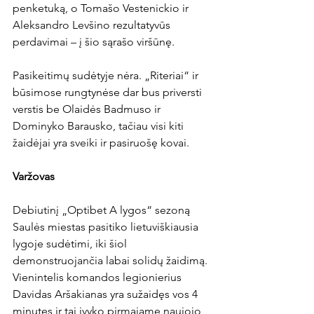
penketuką, o Tomašo Vestenickio ir 
Aleksandro Levšino rezultatyvūs 
perdavimai – į šio sąrašo viršūnę.

Pasikeitimų sudėtyje nėra. „Riteriai“ ir 
būsimose rungtynėse dar bus priversti 
verstis be Olaidės Badmuso ir 
Dominyko Barausko, tačiau visi kiti 
žaidėjai yra sveiki ir pasiruošę kovai.

Varžovas
Debiutinį „Optibet A lygos“ sezoną 
Saulės miestas pasitiko lietuviškiausia 
lygoje sudėtimi, iki šiol 
demonstruojančia labai solidų žaidimą. 
Vienintelis komandos legionierius 
Davidas Aršakianas yra sužaidęs vos 4 
minutes ir tai įvyko pirmajame naujojo 