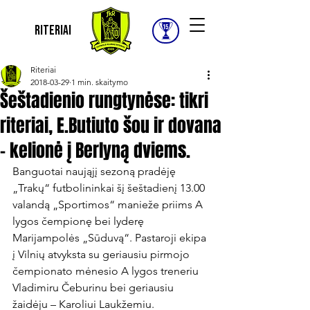
Riteriai
Riteriai
2018-03-29
1 min. skaitymo
Šeštadienio rungtynėse: tikri
riteriai, E.Butiuto šou ir dovana
- kelionė į Berlyną dviems.
Banguotai naująjį sezoną pradėję 
„Trakų“ futbolininkai šį šeštadienį 13.00 
valandą „Sportimos“ manieže priims A 
lygos čempionę bei lyderę 
Marijampolės „Sūduvą“. Pastaroji ekipa 
į Vilnių atvyksta su geriausiu pirmojo 
čempionato mėnesio A lygos treneriu 
Vladimiru Čeburinu bei geriausiu 
žaidėju – Karoliui Laukžemiu.
