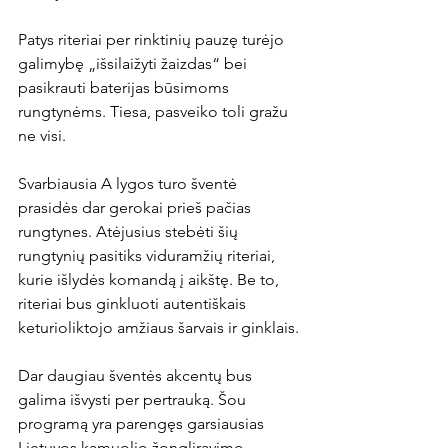
Patys riteriai per rinktinių pauzę turėjo 
galimybę „išsilaižyti žaizdas“ bei 
pasikrauti baterijas būsimoms 
rungtynėms. Tiesa, pasveiko toli gražu 
ne visi.

Svarbiausia A lygos turo šventė 
prasidės dar gerokai prieš pačias 
rungtynes. Atėjusius stebėti šių 
rungtynių pasitiks viduramžių riteriai, 
kurie išlydės komandą į aikštę. Be to, 
riteriai bus ginkluoti autentiškais 
keturioliktojo amžiaus šarvais ir ginklais.

Dar daugiau šventės akcentų bus 
galima išvysti per pertrauką. Šou 
programą yra parengęs garsiausias 
Lietuvos kamuolio žongliravimo 