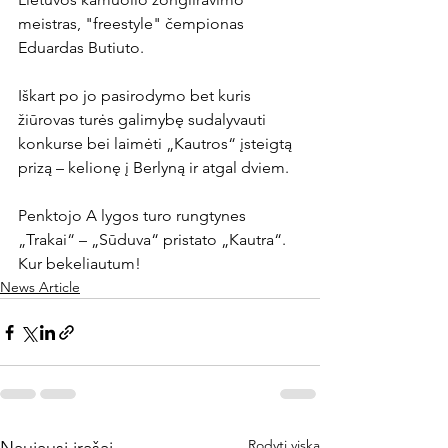
meistras, "freestyle" čempionas 
Eduardas Butiuto.

Iškart po jo pasirodymo bet kuris 
žiūrovas turės galimybę sudalyvauti 
konkurse bei laimėti „Kautros“ įsteigtą 
prizą – kelionę į Berlyną ir atgal dviem.

Penktojo A lygos turo rungtynes 
„Trakai“ – „Sūduva“ pristato „Kautra“. 
Kur bekeliautum!
News Article
Rodyti viską