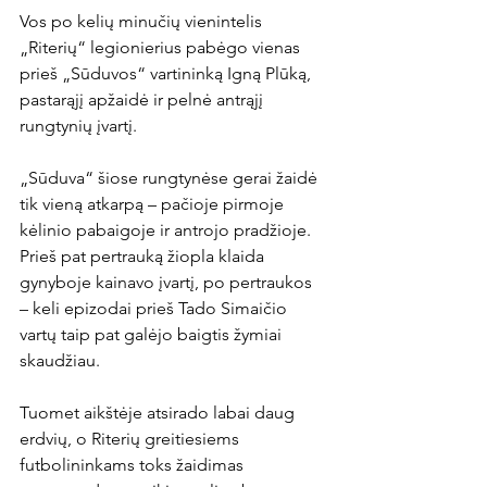
Vos po kelių minučių vienintelis 
„Riterių“ legionierius pabėgo vienas 
prieš „Sūduvos“ vartininką Igną Plūką, 
pastarąjį apžaidė ir pelnė antrąjį 
rungtynių įvartį.

„Sūduva“ šiose rungtynėse gerai žaidė 
tik vieną atkarpą – pačioje pirmoje 
kėlinio pabaigoje ir antrojo pradžioje. 
Prieš pat pertrauką žiopla klaida 
gynyboje kainavo įvartį, po pertraukos 
– keli epizodai prieš Tado Simaičio 
vartų taip pat galėjo baigtis žymiai 
skaudžiau.

Tuomet aikštėje atsirado labai daug 
erdvių, o Riterių greitiesiems 
futbolininkams toks žaidimas 