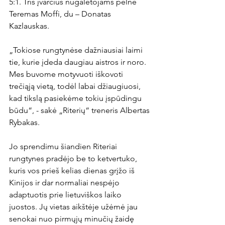
5:1. Tris įvarčius nugalėtojams pelnė 
Teremas Moffi, du – Donatas 
Kazlauskas.

„Tokiose rungtynėse dažniausiai laimi 
tie, kurie įdeda daugiau aistros ir noro. 
Mes buvome motyvuoti iškovoti 
trečiąją vietą, todėl labai džiaugiuosi, 
kad tikslą pasiekėme tokiu įspūdingu 
būdu“, - sakė „Riterių“ treneris Albertas 
Rybakas.

Jo sprendimu šiandien Riteriai 
rungtynes pradėjo be to ketvertuko, 
kuris vos prieš kelias dienas grįžo iš 
Kinijos ir dar normaliai nespėjo 
adaptuotis prie lietuviškos laiko 
juostos. Jų vietas aikštėje užėmė jau 
senokai nuo pirmųjų minučių žaidę 