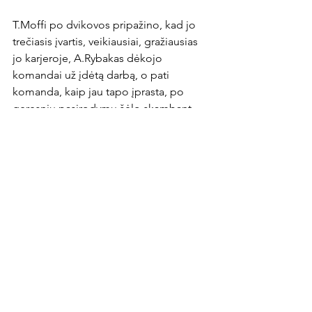
T.Moffi po dvikovos pripažino, kad jo 
trečiasis įvartis, veikiausiai, gražiausias 
jo karjeroje, A.Rybakas dėkojo 
komandai už įdėtą darbą, o pati 
komanda, kaip jau tapo įprasta, po 
geresnių pasirodymų šėlo skambant 
„Grigas on fire“.

Čempionate liko vienos rungtynės (su 
Panevėžiu). Jos nieko nelems nei 
vienai, nei kitai komandai.
News Article