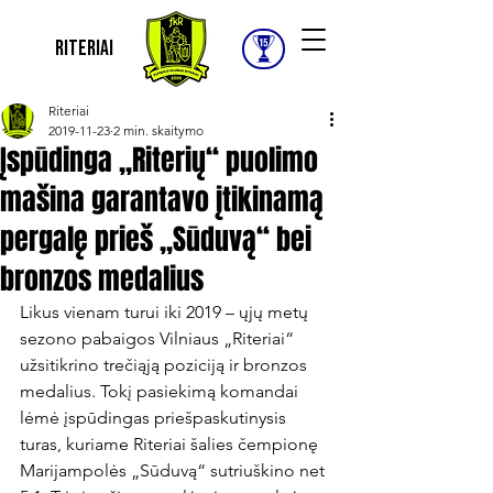
Riteriai
Riteriai
2019-11-23
2 min. skaitymo
Įspūdinga „Riterių“ puolimo
mašina garantavo įtikinamą
pergalę prieš „Sūduvą“ bei
bronzos medalius
Likus vienam turui iki 2019 – ųjų metų 
sezono pabaigos Vilniaus „Riteriai“ 
užsitikrino trečiąją poziciją ir bronzos 
medalius. Tokį pasiekimą komandai 
lėmė įspūdingas priešpaskutinysis 
turas, kuriame Riteriai šalies čempionę 
Marijampolės „Sūduvą“ sutriuškino net 