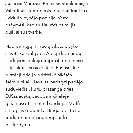
Justinas Marazas, Ernestas Stočkūnas, o 
Valentinas Jeriomenka buvo atitrauktas 
į vidurio gynėjo poziciją. Verta 
pažymėti, kad su šia užduotimi jis 
puikiai susitvarkė.

Nuo pirmųjų minučių aikštėje vyko 
savotiška žvalgyba. Abiejų komandų 
žaidėjams reikėjo priprasti prie mūsų 
šalį sukausčiusio šalčio. Panašu, kad 
pirmieji prie jo prisitaikė aikštės 
šeimininkai. Tiesa, tą padaryti padėjo 
sūduviečiai, kurių pražanga prieš 
D.Kazlauską baudos aikštelėje 
garantavo 11 metrų baudinį. T.Moffi 
smūgiavo nepriekaištingai bei tokiu 
būdu pradėjo įspūdingą solo 
pasirodymą.
