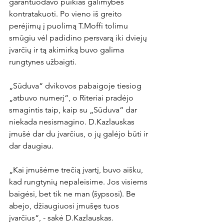
garantuodavo puikias galimybes 
kontratakuoti. Po vieno iš greito 
perėjimų į puolimą T.Moffi tolimu 
smūgiu vėl padidino persvarą iki dviejų 
įvarčių ir tą akimirką buvo galima 
rungtynes užbaigti.

„Sūduva“ dvikovos pabaigoje tiesiog 
„atbuvo numerį“, o Riteriai pradėjo 
smagintis taip, kaip su „Sūduva“ dar 
niekada nesismagino. D.Kazlauskas 
įmušė dar du įvarčius, o jų galėjo būti ir 
dar daugiau.

„Kai įmušėme trečią įvartį, buvo aišku, 
kad rungtynių nepaleisime. Jos visiems 
baigėsi, bet tik ne man (šypsosi). Be 
abejo, džiaugiuosi įmušęs tuos 
įvarčius“, - sakė D.Kazlauskas.
