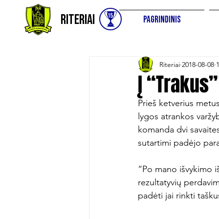
Riteriai
Pagrindinis
Riteriai
2018-08-08
Į “Trakus”
Prieš ketverius metus
lygos atrankos varžyb
komanda dvi savaites
sutartimi padėjo para
“Po mano išvykimo iš 
rezultatyvių perdavim
padėti jai rinkti tašku