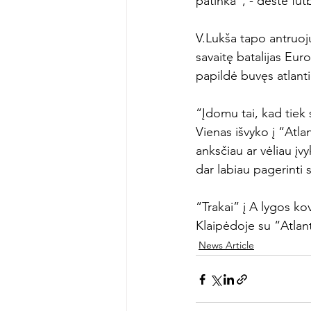
patinka”, - dėstė futb
V.Lukša tapo antruoju
savaitę batalijas Eur
papildė buvęs atlanti
“Įdomu tai, kad tiek
Vienas išvyko į “Atlan
anksčiau ar vėliau įv
dar labiau pagerinti 
“Trakai” į A lygos ko
Klaipėdoje su “Atlan
News Article