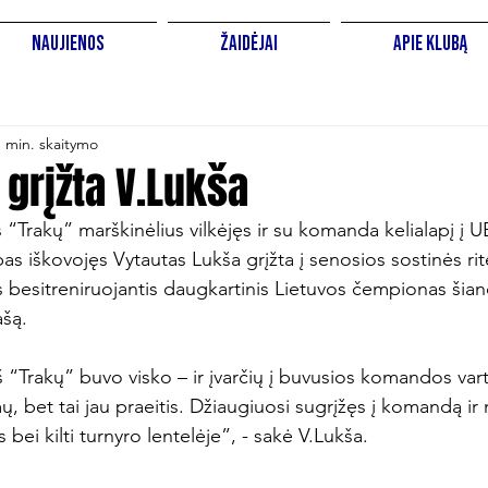
Naujienos
Žaidėjai
Apie Klubą
1 min. skaitymo
 grįžta V.Lukša
 “Trakų” marškinėlius vilkėjęs ir su komanda kelialapį į
as iškovojęs Vytautas Lukša grįžta į senosios sostinės rit
 besitreniruojantis daugkartinis Lietuvos čempionas šia
šą.

“Trakų” buvo visko – ir įvarčių į buvusios komandos vartu
ų, bet tai jau praeitis. Džiaugiuosi sugrįžęs į komandą ir 
s bei kilti turnyro lentelėje”, - sakė V.Lukša.
