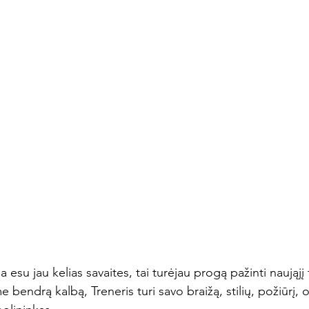
su jau kelias savaites, tai turėjau progą pažinti naująjį t
 bendrą kalbą, Treneris turi savo braižą, stilių, požiūrį, 