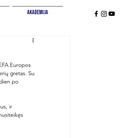
Akademija
 UEFA Europos 
erių gretas. Su 
ndien po 
s, ir 
nusiteikęs 