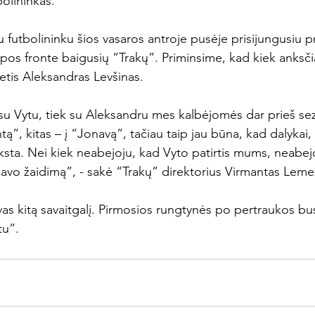
olininkas.

 futbolininku šios vasaros antroje pusėje prisijungusiu pr
opos fronte baigusių “Trakų”. Priminsime, kad kiek anksči
etis Aleksandras Levšinas.

 su Vytu, tiek su Aleksandru mes kalbėjomės dar prieš se
tą”, kitas – į “Jonavą”, tačiau taip jau būna, kad dalykai, ku
yksta. Nei kiek neabejoju, kad Vyto patirtis mums, neabej
savo žaidimą”, - sakė “Trakų” direktorius Virmantas Lemež
vas kitą savaitgalį. Pirmosios rungtynės po pertraukos bu
tu”.