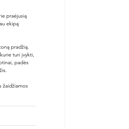
ie praėjusią 
au ekipą 
zoną pradžią. 
rie turi įvykti, 
otinai, padės 
is.

s žaidžiamos 