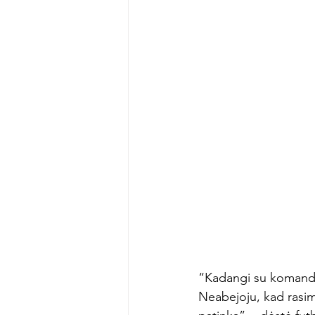
“Kadangi su komanda e
Neabejoju, kad rasime